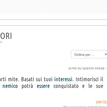
TORI
ri
›
DI PIÙ SU QUESTA FRASE
rti mite. Basati sui tuoi
interessi
. Intimorisci il
nemico
potrà
essere
conquistato e le sue
SUN TZ
[Tag:
conquistatori
,
individualismo