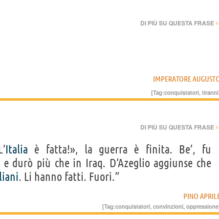
›
DI PIÙ SU QUESTA FRASE
IMPERATORE AUGUST
[Tag:
conquistatori
,
tiranni
›
DI PIÙ SU QUESTA FRASE
L’
Italia
è fatta!», la guerra è finita. Be’, fu
 e durò più che in Iraq. D’Azeglio aggiunse che
liani
. Li hanno fatti. Fuori.”
PINO APRIL
[Tag:
conquistatori
,
convinzioni
,
oppressione