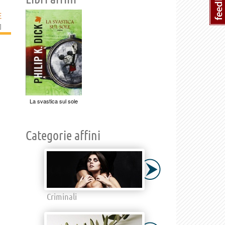
E
]
La svastica sul sole
Categorie affini
Criminali