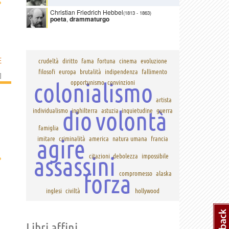
›
Christian Friedrich Hebbel
(1813
-
1863)
poeta
,
drammaturgo
E
crudeltà
diritto
fama
fortuna
cinema
evoluzione
filosofi
europa
brutalità
indipendenza
fallimento
]
colonialismo
opportunismo
convinzioni
artista
dio
volontà
individualismo
inghilterra
astuzia
inquietudine
guerra
famiglia
agire
imitare
criminalità
america
natura umana
francia
›
assassini
citazioni
debolezza
impossibile
forza
compromesso
alaska
inglesi
civiltà
hollywood
Libri affini