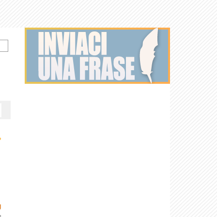
›
U
]