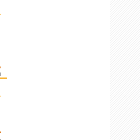
›
O
]
›
A