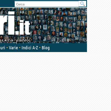
User
area
uri
Varie
Indici A-Z
Blog