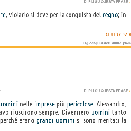
›
DI PIÙ SU QUESTA FRASE
are
, violarlo si deve per la conquista del
regno
; in
GIULIO CESAR
[Tag:
conquistatori
,
diritto
,
pietà
›
I
DI PIÙ SU QUESTA FRASE
uomini
nelle
imprese
più
pericolose
. Alessandro,
tavo riuscirono sempre. Divennero
uomini
tanto
 perché erano
grandi
uomini
si sono meritati la