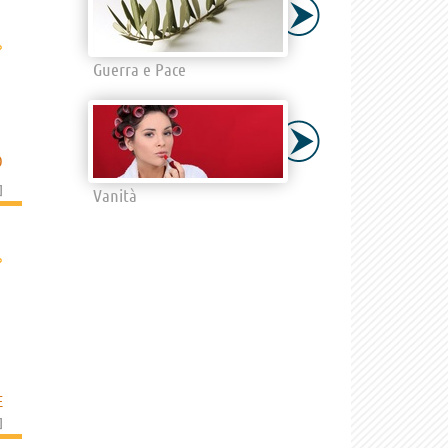
›
Guerra e Pace
O
]
Vanità
›
E
]