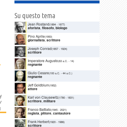
Su questo tema
Jean Rostand
(1894
-
1977)
aforista
,
filosofo
,
biologo
Pino Aprile
(1950)
giornalista
,
scrittore
Joseph Conrad
(1857
-
1924)
scrittore
Imperatore Augusto
(63 a.C.
-
14)
›
regnante
Giulio Cesare
(100 a.C.
-
44 a.C.)
regnante
Jeff Goldblum
(1952)
attore
d
Karl von Clausewitz
(1780
-
1831)
scrittore
,
militare
V
]
Franco Battiato
(1945
-
2021)
regista
,
pittore
,
cantautore
Frank Herbert
(1920
-
1986)
scrittore