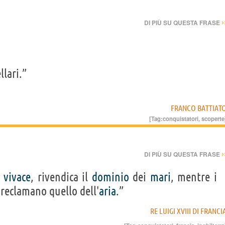
›
DI PIÙ SU QUESTA FRASE
llari.”
FRANCO BATTIAT
[Tag:
conquistatori
,
scoperte
›
DI PIÙ SU QUESTA FRASE
o
vivace
, rivendica il
dominio
dei
mari
, mentre i
 reclamano quello dell'
aria
.”
RE LUIGI XVIII DI FRANCI