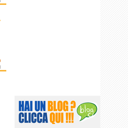
›
D
]