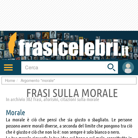
Toggle
search
bar
Attiva/disattiva
User
navigazione
area
Home
Argomento "morale"
FRASI SULLA MORALE
In archivio 302 frasi, aforismi, citazioni sulla morale
Morale
La morale è ciò che pensi che sia giusto o sbagliato. Le persone
possono avere morali diverse, a seconda del limite che pongono tra ciò
che è giusto e ciò che non lo è: non sempre è solo bianco o nero.
La tua morale riguarda la tua idea sul bene e sul male, soprattutto in