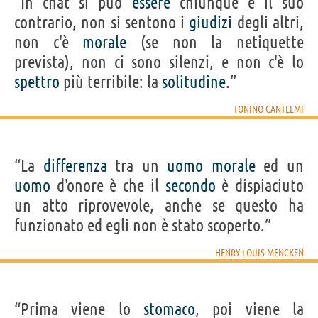
“In chat si può
essere
chiunque e il suo
contrario, non si sentono i
giudizi
degli altri,
non c'è
morale
(se non la netiquette
prevista), non ci sono silenzi, e non c'è lo
spettro
più terribile: la
solitudine
.”
TONINO CANTELMI
“La
differenza
tra un
uomo
morale
ed un
uomo
d'onore è che il
secondo
è dispiaciuto
un atto riprovevole, anche se questo ha
funzionato ed egli non è stato scoperto.”
HENRY LOUIS MENCKEN
“Prima viene lo
stomaco
, poi viene la