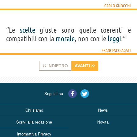
CARLO GNOCCHI
“Le
scelte
giuste sono quelle coerenti e
compatibili con la
morale
, non con le
leggi
.”
FRANCESCO AGATI
‹‹
››
INDIETRO
AVANTI
Seguici su
Chi siamo
News
Scrivi alla redazione
Novità
Informativa Privacy