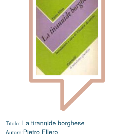
La tirannide borghese
Titolo:
Pietro Ellero
Autore: