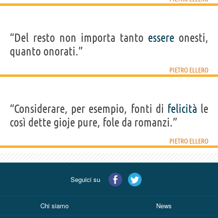
“Del resto non importa tanto
essere
onesti,
quanto onorati.”
PIETRO ELLERO
“Considerare, per esempio, fonti di
felicità
le
così dette gioje pure, fole da romanzi.”
PIETRO ELLERO
Seguici su
Chi siamo
News