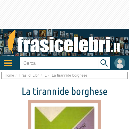
Toggle
search
bar
Attiva/disattiva
User
navigazione
area
Home
Frasi di Libri
L
La tirannide borghese
La tirannide borghese