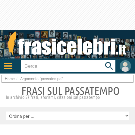
Toggle
search
bar
Attiva/disattiva
User
navigazione
area
Home
Argomento "passatempo"
FRASI SUL PASSATEMPO
In archivio 57 frasi, aforismi, citazioni sul passatempo