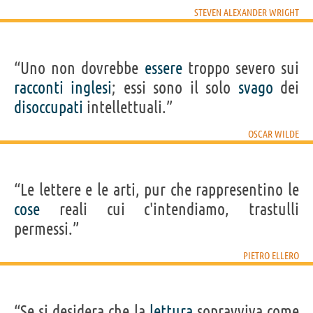
STEVEN ALEXANDER WRIGHT
“Uno non dovrebbe
essere
troppo severo sui
racconti
inglesi
; essi sono il solo
svago
dei
disoccupati
intellettuali.”
OSCAR WILDE
“Le lettere e le arti, pur che rappresentino le
cose
reali cui c'intendiamo, trastulli
permessi.”
PIETRO ELLERO
“Se si desidera che la
lettura
sopravviva come