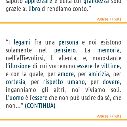
saputo
apprezzare
e della cui
grandezza
solo
grazie al
libro
ci rendiamo conto.”
MARCEL PROUST
“I
legami
fra una
persona
e noi esistono
solamente nel
pensiero
. La
memoria
,
nell'affievolirsi, li allenta; e, nonostante
l'
illusione
di cui vorremmo
essere
le
vittime
,
e con la quale, per
amore
, per
amicizia
, per
cortesia
, per
rispetto
umano
, per
dovere
,
inganniamo gli altri, noi viviamo soli.
L'
uomo
è l'
essere
che non può uscire da sé, che
non...”
(CONTINUA)
MARCEL PROUST