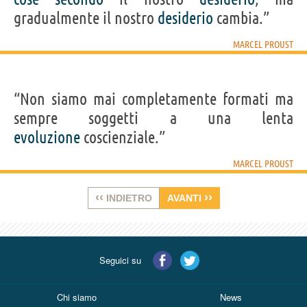
gradualmente il nostro
desiderio
cambia.”
MARCEL PROUST
“Non siamo mai completamente formati ma
sempre soggetti a una lenta
evoluzione
coscienziale.”
MARCEL PROUST
‹‹
››
INDIETRO
AVANTI
Seguici su
Chi siamo
News