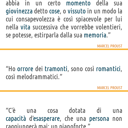
abbia in un certo
momento
della sua
giovinezza
detto
cose
, o
vissuto
in un modo la
cui consapevolezza è così spiacevole per lui
nella
vita
successiva che vorrebbe volentieri,
se potesse, estirparla dalla sua
memoria
.”
MARCEL PROUST
“Ho
orrore
dei
tramonti
, sono così
romantici
,
così melodrammatici.”
MARCEL PROUST
“C'è una cosa dotata di una
capacità
d'
esasperare
, che una
persona
non
raggiungerà mai: un pianoforte.”