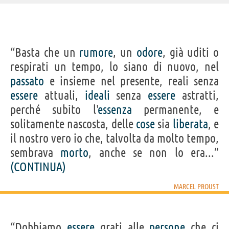
IDENTIKIT E DATI ANAGRAFICI
“Basta che un
rumore
, un
odore
, già uditi o
Nome
Valentin
respirati un tempo, lo siano di nuovo, nel
Cognome
Proust
Pseudonimo
Marcel Proust
passato
e insieme nel presente, reali senza
Nato
10 luglio 1871 a Parigi
Morto
18 novembre 1922 a Parigi
essere
attuali,
ideali
senza
essere
astratti,
Sesso
maschile
Nazionalità
francese
perché subito l'
essenza
permanente, e
Professione
scrittore
solitamente nascosta, delle
Segno zodiacale
cose
sia
liberata
, e
Cancro
il nostro vero io che, talvolta da molto tempo,
LIBRI DI MARCEL PROUST
sembrava
morto
, anche se non lo era...”
(CONTINUA)
MARCEL PROUST
Alla ricerca del
La prigioniera
Sodoma e
La parte di
All'ombra
tempo...
Gomorra
Guermantes
“Dobbiamo
essere
grati alle
persone
che ci