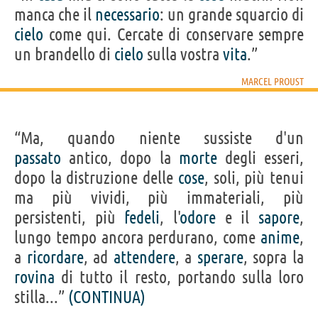
manca che il
necessario
: un grande squarcio di
cielo
come qui. Cercate di conservare sempre
un brandello di
cielo
sulla vostra
vita
.”
MARCEL PROUST
“Ma, quando niente sussiste d'un
passato
antico, dopo la
morte
degli esseri,
dopo la distruzione delle
cose
, soli, più tenui
ma più vividi, più immateriali, più
persistenti, più
fedeli
, l'
odore
e il
sapore
,
lungo tempo ancora perdurano, come
anime
,
a
ricordare
, ad
attendere
, a
sperare
, sopra la
rovina
di tutto il resto, portando sulla loro
stilla...”
(CONTINUA)