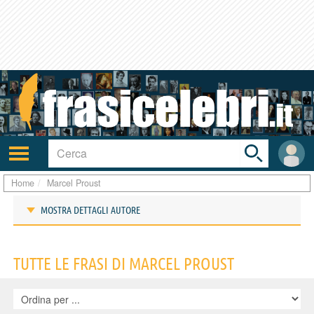
Toggle
search
bar
Attiva/disattiva
User
navigazione
area
Home
Marcel Proust
MOSTRA DETTAGLI AUTORE
Frasi di Marcel Proust
TUTTE LE FRASI DI MARCEL PROUST