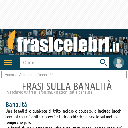
Toggle
search
bar
Attiva/disattiva
User
navigazione
area
Home
Argomento "banalità"
FRASI SULLA BANALITÀ
In archivio 83 frasi, aforismi, citazioni sulla banalità
Banalità
Una banalità è qualcosa di trito, noioso o abusato, e include luoghi
comuni come "la vita è breve" o il chiacchiericcio basato sul meteo e il
tempo che passa.
Le banalità sono espressioni che quasi tutti usano, perché sono così