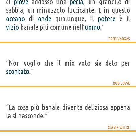
ci
piove
addosso una
perla
, un granello di
sabbia, un minuzzolo luccicante. E in questo
oceano
di
onde
qualunque, il
potere
è il
vizio
banale piú comune nell’
uomo
.”
FRED VARGAS
“Non voglio che il mio voto sia dato per
scontato
.”
ROB LOWE
“La cosa più banale diventa deliziosa appena
la si nasconde.”
OSCAR WILDE