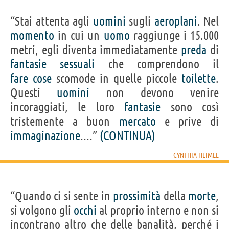
“Stai attenta agli
uomini
sugli
aeroplani
. Nel
momento
in cui un
uomo
raggiunge i 15.000
metri, egli diventa immediatamente
preda
di
fantasie
sessuali
che comprendono il
fare
cose
scomode in quelle piccole
toilette
.
Questi
uomini
non devono venire
incoraggiati, le loro
fantasie
sono così
tristemente a buon
mercato
e prive di
immaginazione
....”
(CONTINUA)
CYNTHIA HEIMEL
“Quando ci si sente in
prossimità
della
morte
,
si volgono gli
occhi
al proprio interno e non si
incontrano altro che delle banalità, perché i