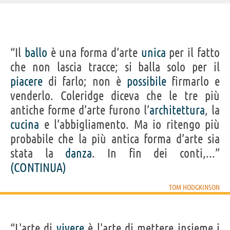
IDENTIKIT E DATI ANAGRAFICI
“Il
ballo
è una forma d’arte
unica
per il fatto
Nome
Tom
che non lascia tracce; si balla solo per il
Cognome
Hodgkinson
Nato
1968
piacere
di farlo; non è
possibile
firmarlo e
Sesso
maschile
Nazionalità
inglese
venderlo. Coleridge diceva che le tre più
Professione
scrittore
,
giornalista
antiche forme d’arte furono l’
architettura
, la
LIBRI DI TOM HODGKINSON
cucina
e l’abbigliamento. Ma io ritengo più
probabile che la più antica forma d’arte sia
stata la
danza
. In fin dei conti,...”
(CONTINUA)
TOM HODGKINSON
La libertà come
L'ozio come stile
stile...
di vita
Acquista libri di Tom Hodgkinson su
“L'arte di
vivere
è l'arte di mettere insieme i