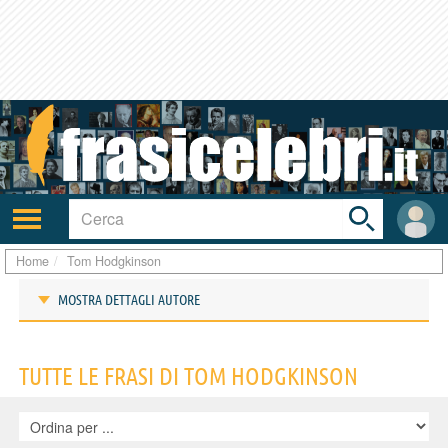
Toggle
search
bar
Attiva/disattiva
User
navigazione
area
Home
Tom Hodgkinson
MOSTRA DETTAGLI AUTORE
Frasi di Tom Hodgkinson
TUTTE LE FRASI DI TOM HODGKINSON