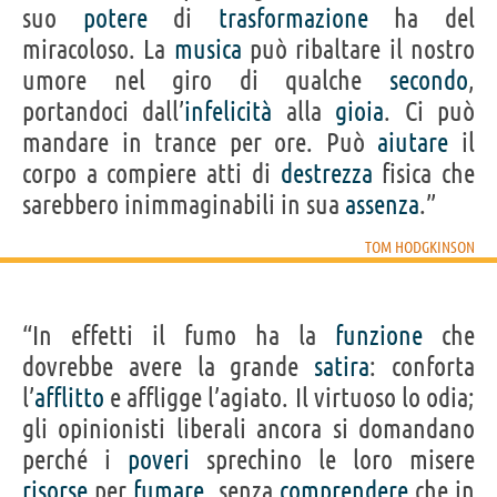
suo
potere
di
trasformazione
ha del
miracoloso. La
musica
può ribaltare il nostro
umore nel giro di qualche
secondo
,
portandoci dall’
infelicità
alla
gioia
. Ci può
mandare in trance per ore. Può
aiutare
il
corpo a compiere atti di
destrezza
fisica che
sarebbero inimmaginabili in sua
assenza
.”
TOM HODGKINSON
“In effetti il fumo ha la
funzione
che
dovrebbe avere la grande
satira
: conforta
l’
afflitto
e affligge l’agiato. Il virtuoso lo odia;
gli opinionisti liberali ancora si domandano
perché i
poveri
sprechino le loro misere
risorse
per
fumare
, senza
comprendere
che in