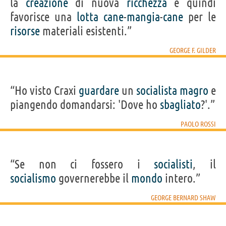
la
creazione
di nuova
ricchezza
e quindi
favorisce una
lotta
cane
-
mangia
-
cane
per le
risorse
materiali esistenti.”
GEORGE F. GILDER
“Ho visto Craxi
guardare
un
socialista
magro
e
piangendo domandarsi: 'Dove ho
sbagliato
?'.”
PAOLO ROSSI
“Se non ci fossero i
socialisti
, il
socialismo
governerebbe il
mondo
intero.”
GEORGE BERNARD SHAW