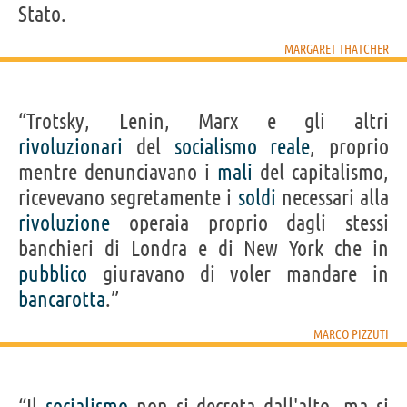
Stato.
MARGARET THATCHER
“Trotsky, Lenin, Marx e gli altri
rivoluzionari
del
socialismo
reale
, proprio
mentre denunciavano i
mali
del capitalismo,
ricevevano segretamente i
soldi
necessari alla
rivoluzione
operaia proprio dagli stessi
banchieri di Londra e di New York che in
pubblico
giuravano di voler mandare in
bancarotta
.”
MARCO PIZZUTI
“Il
socialismo
non si decreta dall'alto, ma si