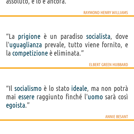
assoluto, e lo è ancora.”
RAYMOND HENRY WILLIAMS
“La
prigione
è un paradiso
socialista
, dove
l'
uguaglianza
prevale, tutto viene fornito, e
la
competizione
è eliminata.”
ELBERT GREEN HUBBARD
“Il
socialismo
è lo stato
ideale
, ma non potrà
mai
essere
raggiunto finché l'
uomo
sarà così
egoista
.”
ANNIE BESANT