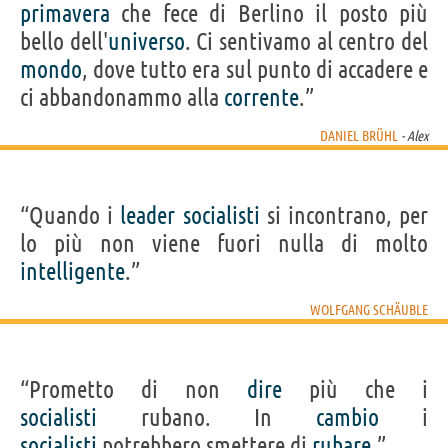
primavera
che fece di Berlino il posto più
bello dell'
universo
. Ci sentivamo al centro del
mondo
, dove tutto era sul punto di accadere e
ci abbandonammo alla
corrente
.”
DANIEL BRÜHL
- Alex
“Quando i
leader
socialisti
si incontrano, per
lo più non viene fuori nulla di molto
intelligente
.”
WOLFGANG SCHÄUBLE
“Prometto di non
dire
più che i
socialisti
rubano. In
cambio
i
socialisti
potrebbero smettere di
rubare
.”