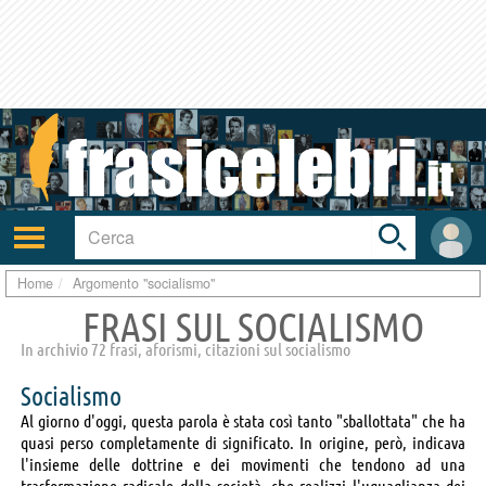
Toggle
search
bar
Attiva/disattiva
User
navigazione
area
Home
Argomento "socialismo"
FRASI SUL SOCIALISMO
In archivio 72 frasi, aforismi, citazioni sul socialismo
Socialismo
Al giorno d'oggi, questa parola è stata così tanto "sballottata" che ha
quasi perso completamente di significato. In origine, però, indicava
l'insieme delle dottrine e dei movimenti che tendono ad una
trasformazione radicale della società, che realizzi l'uguaglianza dei