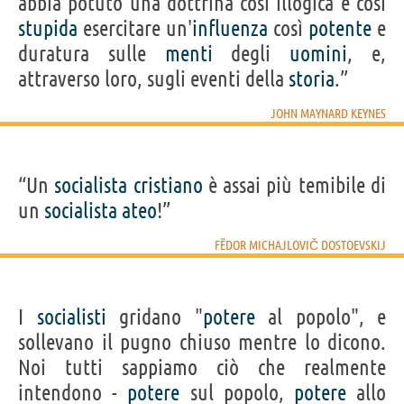
abbia potuto una dottrina così illogica e così
stupida
esercitare un'
influenza
così
potente
e
duratura sulle
menti
degli
uomini
, e,
attraverso loro, sugli eventi della
storia
.”
JOHN MAYNARD KEYNES
“Un
socialista
cristiano
è assai più temibile di
un
socialista
ateo
!”
FËDOR MICHAJLOVIČ DOSTOEVSKIJ
I
socialisti
gridano "
potere
al popolo", e
sollevano il pugno chiuso mentre lo dicono.
Noi tutti sappiamo ciò che realmente
intendono -
potere
sul popolo,
potere
allo