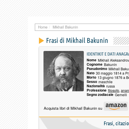
Home
Mikhail Bakunin
Frasi di Mikhail Bakunin
IDENTIKIT E DATI ANAGR
Nome
Mikhail Aleksandrov
Cognome
Bakunin
Pseudonimo
Mikhail Baku
Nato
30 maggio 1814 a P
Morto
13 giugno 1876 a B
Sesso
maschile
Nazionalità
russa
Professione
filosofo
,
anar
Segno zodiacale
Gemelli
Acquista libri di Mikhail Bakunin su
Frasi, citaz