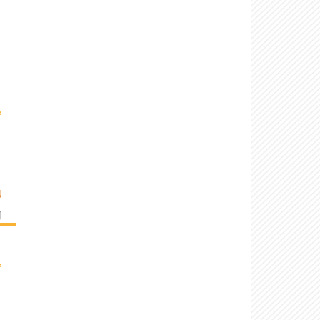
›
N
]
›