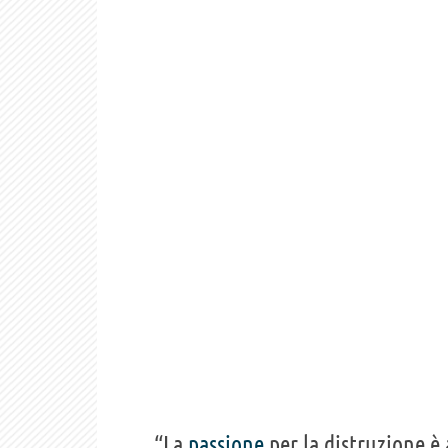
“La
passione
per la distruzione 