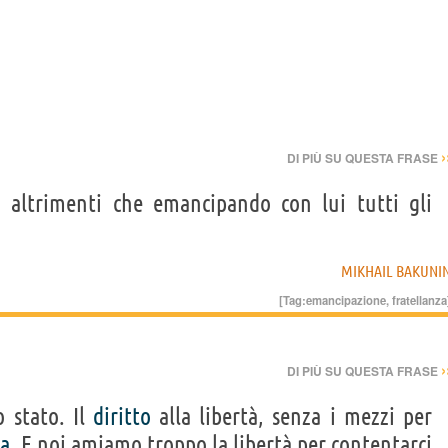
›
DI PIÙ SU QUESTA FRASE
altrimenti che emancipando con lui tutti gli
MIKHAIL BAKUNI
[Tag:
emancipazione
,
fratellanza
›
DI PIÙ SU QUESTA FRASE
o stato. Il
diritto
alla libertà, senza i mezzi per
a
. E noi amiamo troppo la libertà per contentarci