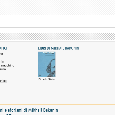
AFICI
LIBRI DI MIKHAIL BAKUNIN
ic
nin
rjamuchino
erna
Dio e lo Stato
chico
ioni e aforismi di Mikhail Bakunin