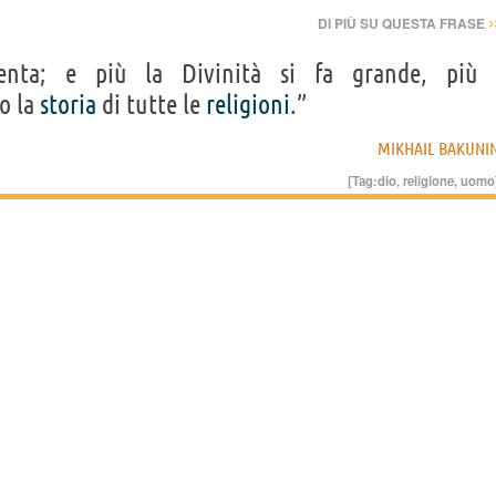
›
DI PIÙ SU QUESTA FRASE
nta; e più la Divinità si fa grande, più
co la
storia
di tutte le
religioni
.”
MIKHAIL BAKUNI
[Tag:
dio
,
religione
,
uomo