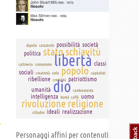
John Stuart Mill
(1806
-
1873)
filosofo
Max Stirner
(1806
-
1856)
filosofo
possibilità
società
dignità
catastrofe
stato
schiavitù
politica
libertà
classi
cattiveria
comunismo
popolo
sociali
creatività
cielo
capitalisti
ribellione
patriottismo
dio
credulità
umanità
cambiamento
intelligenza
uomo
bontà
caffè
rivoluzione
religione
ideali
realizzazione
cittadini
›
Personaggi affini per contenuti