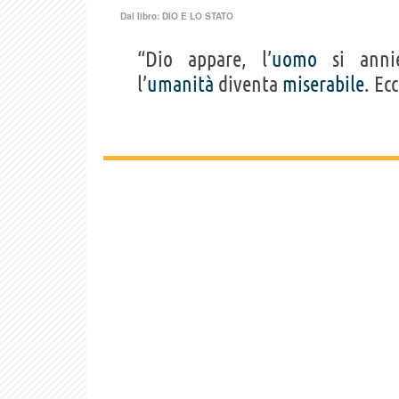
Dal libro:
DIO E LO STATO
“Dio appare, l’
uomo
si annie
l’
umanità
diventa
miserabile
. Ec