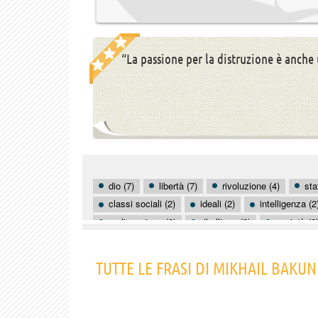
“La passione per la distruzione è anche 
dio (7)
libertà (7)
rivoluzione (4)
sta
classi sociali (2)
ideali (2)
intelligenza (2
realizzazione (2)
ribellione (2)
società (2
cambiamento (1)
capitalisti (1)
catastrof
creatività (1)
credulità (1)
dignità (1)
TUTTE LE FRASI DI MIKHAIL BAKUN