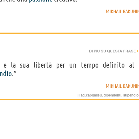
MIKHAIL BAKUNI
›
DI PIÙ SU QUESTA FRASE
 e la sua libertà per un tempo definito al
endio
.”
MIKHAIL BAKUNI
[Tag:
capitalisti
,
dipendenti
,
stipendio