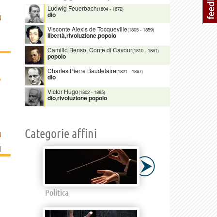
Ludwig Feuerbach
(1804
-
1872)
dio
N
Visconte Alexis de Tocqueville
(1805
-
1859)
libertà
,
rivoluzione
,
popolo
Camillo Benso, Conte di Cavour
(1810
-
1861)
popolo
Charles Pierre Baudelaire
(1821
-
1867)
dio
›
Victor Hugo
(1802
-
1885)
dio
,
rivoluzione
,
popolo
Categorie affini
N
]
Politica