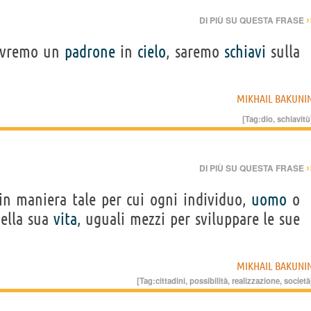
›
DI PIÙ SU QUESTA FRASE
 avremo un
padrone
in
cielo
, saremo
schiavi
sulla
MIKHAIL BAKUNI
[Tag:
dio
,
schiavitù
›
DI PIÙ SU QUESTA FRASE
n maniera tale per cui ogni individuo,
uomo
o
della sua
vita
, uguali mezzi per sviluppare le sue
MIKHAIL BAKUNI
[Tag:
cittadini
,
possibilità
,
realizzazione
,
società