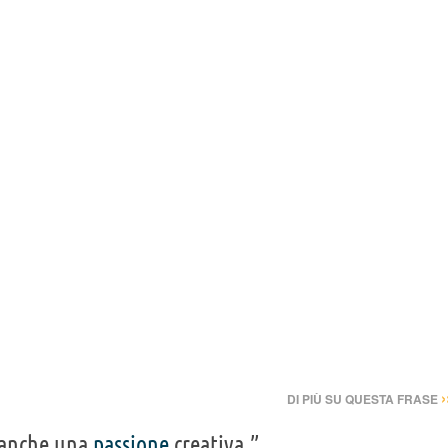
›
DI PIÙ SU QUESTA FRASE
è anche una
passione
creativa.”