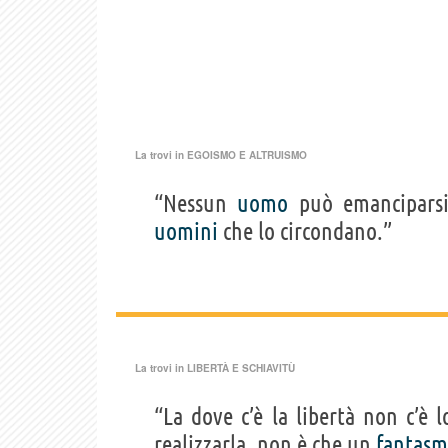
La trovi in
EGOISMO E ALTRUISMO
“Nessun
uomo
può emanciparsi 
uomini
che lo circondano.”
La trovi in
LIBERTÀ E SCHIAVITÙ
“La dove c’è la libertà non c’è l
realizzarla, non è che un
fantasm