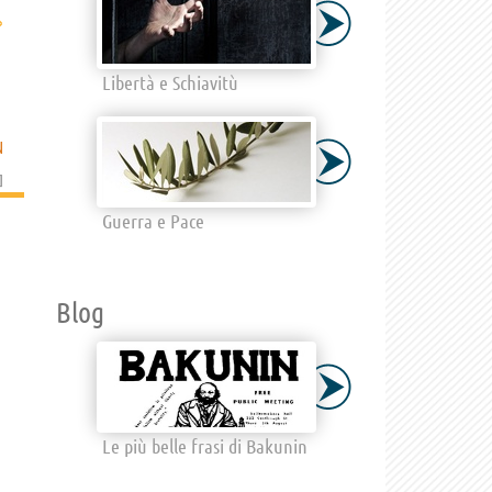
›
Libertà e Schiavitù
N
]
Guerra e Pace
Blog
Le più belle frasi di Bakunin