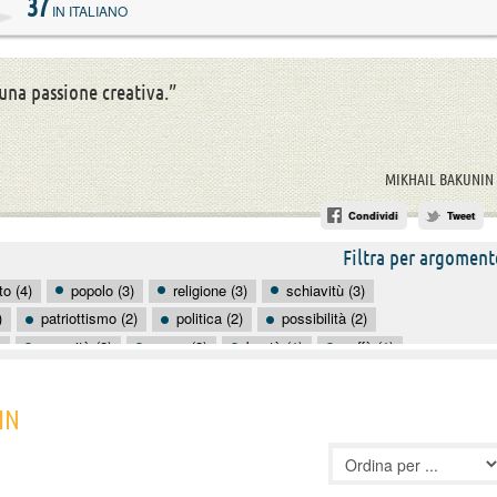
37
IN ITALIANO
una passione creativa.”
MIKHAIL BAKUNIN
Condividi
Tweet
Filtra per argoment
to (4)
popolo (3)
religione (3)
schiavitù (3)
)
patriottismo (2)
politica (2)
possibilità (2)
)
umanità (2)
uomo (2)
bontà (1)
caffè (1)
e (1)
cattiveria (1)
cielo (1)
cittadini (1)
comunismo (1)
IN