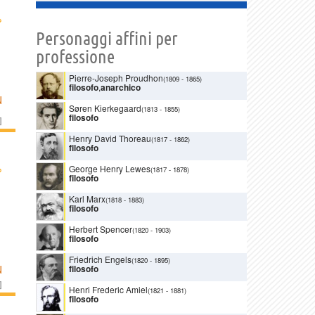
›
Personaggi affini per
professione
Pierre-Joseph Proudhon
(1809
-
1865)
filosofo
,
anarchico
N
Søren Kierkegaard
(1813
-
1855)
filosofo
]
Henry David Thoreau
(1817
-
1862)
filosofo
›
George Henry Lewes
(1817
-
1878)
filosofo
Karl Marx
(1818
-
1883)
filosofo
Herbert Spencer
(1820
-
1903)
filosofo
Friedrich Engels
(1820
-
1895)
filosofo
N
]
Henri Frederic Amiel
(1821
-
1881)
filosofo