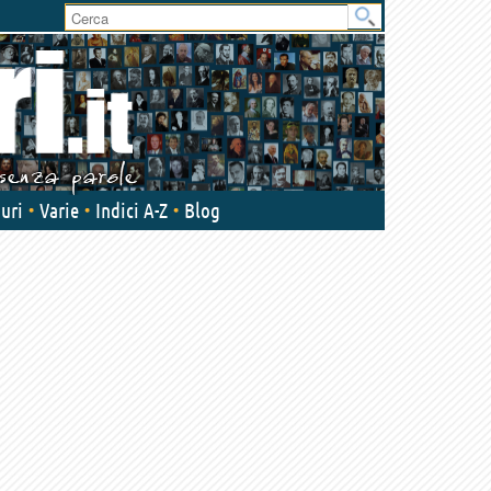
User
area
uri
Varie
Indici A-Z
Blog