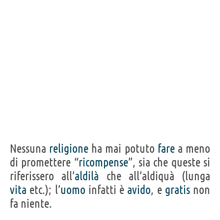
Acquista libri di Max Stirner su
Frasi, citazioni e aforismi di Max Stirner
30
IN ITALIANO
“Nelle mani dello Stato la forza si chiama diritto,
nelle mani dell'individuo si chiama delitto.”
MAX STIRNER
Condividi
Tweet
Nessuna
religione
ha mai potuto
fare
a meno
Personaggi affini per
PROFESSIONE
CONTENUTI
di promettere “
ricompense
”, sia che queste si
riferissero all’
aldilà
che all’aldiquà (lunga
vita
etc.); l’
uomo
infatti è
avido
, e
gratis
non
fa niente.