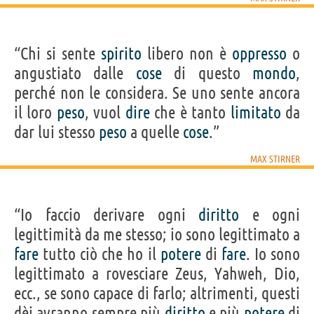
“Chi si sente
spirito
libero non è
oppresso
o
angustiato dalle
cose
di questo
mondo
,
perché non le considera. Se uno sente ancora
il loro
peso
, vuol
dire
che è tanto
limitato
da
dar lui stesso
peso
a quelle
cose
.”
MAX STIRNER
“Io faccio derivare ogni
diritto
e ogni
legittimità da me stesso; io sono legittimato a
fare
tutto ciò che ho il
potere
di
fare
. Io sono
legittimato a rovesciare Zeus, Yahweh, Dio,
ecc., se sono capace di farlo; altrimenti, questi
dèi avranno sempre più
diritto
e più
potere
di