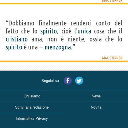
MAX STIRNER
“Dobbiamo finalmente renderci conto del
fatto che lo
spirito
, cioè l'
unica
cosa che il
cristiano
ama, non è niente, ossia che lo
spirito
è una −
menzogna
.”
MAX STIRNER
Seguici su
Chi siamo
News
Scrivi alla redazione
Novità
Informativa Privacy