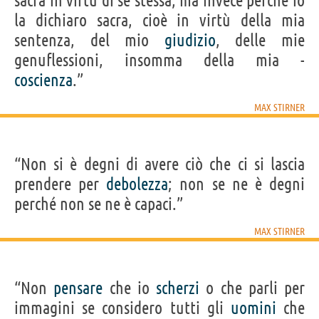
sacra in virtù di sé stessa, ma invece perché io
la dichiaro sacra, cioè in virtù della mia
sentenza, del mio
giudizio
, delle mie
genuflessioni, insomma della mia -
coscienza
.”
MAX STIRNER
“Non si è degni di avere ciò che ci si lascia
prendere per
debolezza
; non se ne è degni
perché non se ne è capaci.”
MAX STIRNER
“Non
pensare
che io
scherzi
o che parli per
immagini se considero tutti gli
uomini
che