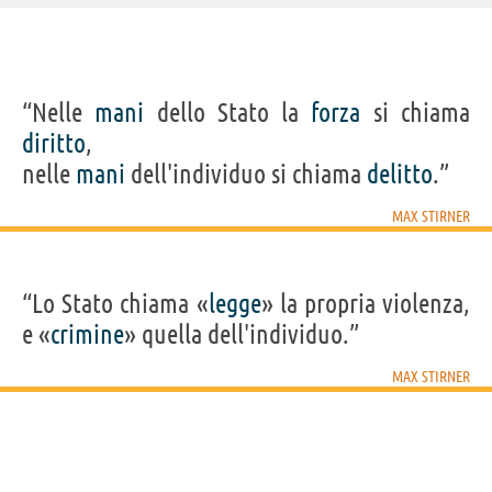
IDENTIKIT E DATI ANAGRAFICI
“Nelle
mani
dello Stato la
forza
si chiama
Nome
Max
diritto
,
Cognome
Stirner
Nato
25 ottobre 1806 a Bayreuth
nelle
mani
dell'individuo si chiama
delitto
.”
Morto
26 giugno 1856 a Berlino
Sesso
maschile
Nazionalità
tedesca
MAX STIRNER
Professione
filosofo
Segno zodiacale
Scorpione
LIBRI DI MAX STIRNER
“Lo Stato chiama «
legge
» la propria violenza,
e «
crimine
» quella dell'individuo.”
MAX STIRNER
L'unico e la
sua...