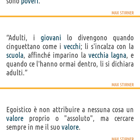
sono
poveri
.”
MAX STIRNER
“Adulti, i
giovani
lo divengono quando
cinguettano come i
vecchi
; li s'incalza con la
scuola
, affinché imparino la
vecchia
lagna
, e
quando ce l'hanno ormai dentro, li si dichiara
adulti.”
MAX STIRNER
Egoistico è non attribuire a nessuna cosa un
valore
proprio o "assoluto", ma cercare
sempre in me il suo
valore
.
MAX STIRNER