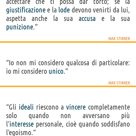
accettare che ti possa dar torto; se la
giustificazione
e la
lode
devono venirti da lui,
aspetta anche la sua
accusa
e la sua
punizione
.”
MAX STIRNER
“Io non mi considero qualcosa di particolare:
io mi considero
unico
.”
MAX STIRNER
“Gli
ideali
riescono a
vincere
completamente
solo quando non avversano più
l'
interesse
personale, cioè quando soddisfano
l'egoismo.”