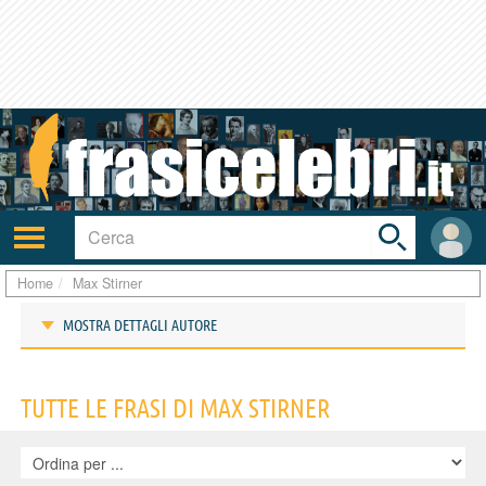
Toggle
search
bar
Attiva/disattiva
User
navigazione
area
Home
Max Stirner
MOSTRA DETTAGLI AUTORE
Frasi di Max Stirner
TUTTE LE FRASI DI MAX STIRNER