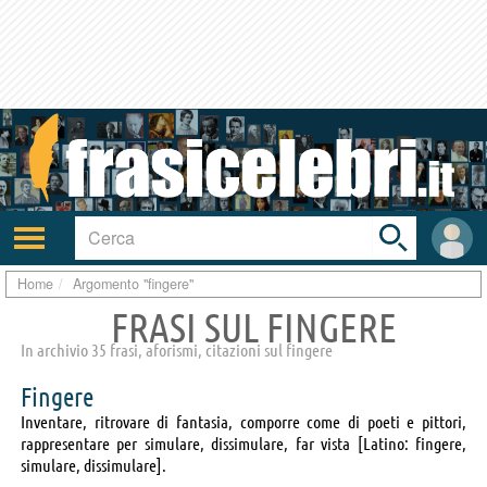
Toggle
search
bar
Attiva/disattiva
User
navigazione
area
Home
Argomento "fingere"
FRASI SUL FINGERE
In archivio 35 frasi, aforismi, citazioni sul fingere
Fingere
Inventare, ritrovare di fantasia, comporre come di poeti e pittori,
rappresentare per simulare, dissimulare, far vista [Latino: fingere,
simulare, dissimulare].