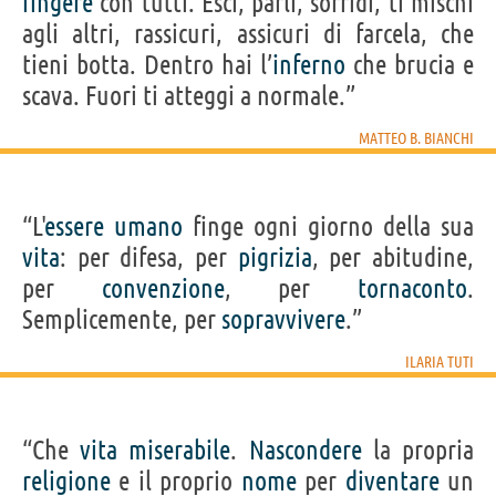
fingere
con tutti. Esci, parli, sorridi, ti mischi
agli altri, rassicuri, assicuri di farcela, che
tieni botta. Dentro hai l’
inferno
che brucia e
scava. Fuori ti atteggi a normale.”
MATTEO B. BIANCHI
“L'
essere
umano
finge ogni giorno della sua
vita
: per difesa, per
pigrizia
, per abitudine,
per
convenzione
, per
tornaconto
.
Semplicemente, per
sopravvivere
.”
ILARIA TUTI
“Che
vita
miserabile
.
Nascondere
la propria
religione
e il proprio
nome
per
diventare
un