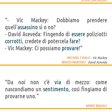
SILVIA ZONCHEDDU
“- Vic Mackey: Dobbiamo prendere
quell'
assassino
sì o no?
- David Aceveda: Fingendo di
essere
poliziotti
corrotti
, credete di potercela
fare
?
- Vic Mackey: Ci possiamo
provare
!”
MICHAEL CHIKLIS
- Vic Mackey
BENITO MARTINEZ
- David Aceveda
“Da noi non c'è
via
di mezzo: come
nascondiamo un
sentimento
, così fingiamo di
provarne uno.”
MIRKO BADIALE