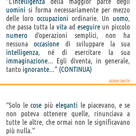
“L'
intelligenza
della maggior parte degli
uomini
si forma necessariamente per mezzo
delle loro
occupazioni
ordinarie. Un
uomo
,
che passa tutta la
vita
ad
eseguire
un piccolo
numero
d'operazioni semplici, non ha
nessuna
occasione
di sviluppare la sua
intelligenza
, né di esercitare la sua
immaginazione
... Egli diventa, in generale,
tanto
ignorante
...”
(CONTINUA)
ADAM SMITH
“Solo le
cose
più
eleganti
le piacevano, e se
non poteva ottenere quelle, rinunciava a
tutte le altre, che ormai non le significavano
più nulla.”