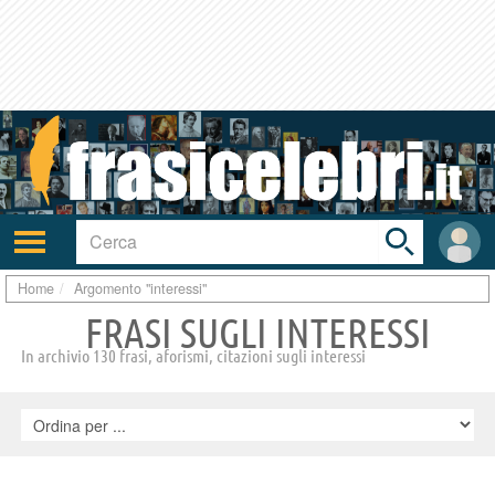
Toggle
search
bar
Attiva/disattiva
User
navigazione
area
Home
Argomento "interessi"
FRASI SUGLI INTERESSI
In archivio 130 frasi, aforismi, citazioni sugli interessi