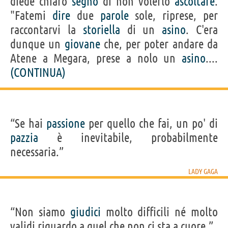
diede chiaro
segno
di non volerlo
ascoltare
.
"Fatemi
dire
due
parole
sole, riprese, per
raccontarvi la
storiella
di un
asino
. C'era
dunque un
giovane
che, per poter andare da
Atene a Megara, prese a nolo un
asino
....
(CONTINUA)
“Se hai
passione
per quello che fai, un po' di
pazzia
è inevitabile, probabilmente
necessaria.”
LADY GAGA
“Non siamo
giudici
molto difficili né molto
validi riguardo a quel che non ci sta a cuore.”