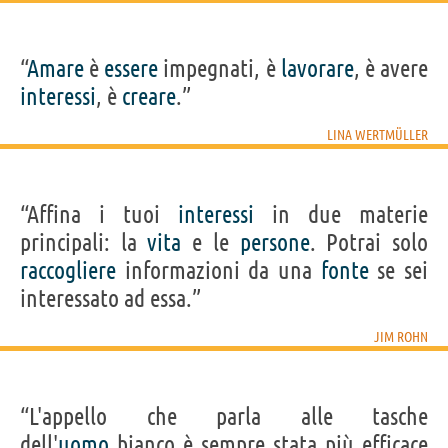
“
Amare
è
essere
impegnati, è
lavorare
, è avere
interessi
, è
creare
.”
LINA WERTMÜLLER
“Affina i tuoi
interessi
in due materie
principali: la
vita
e le
persone
. Potrai solo
raccogliere
informazioni da una
fonte
se sei
interessato ad essa.”
JIM ROHN
“L'appello che parla alle tasche
dell'
uomo
bianco è sempre stata più efficace