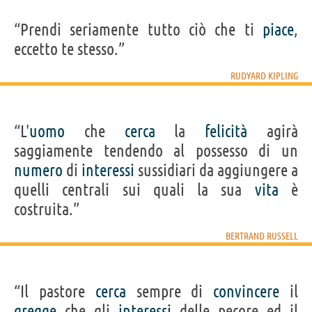
“Prendi seriamente tutto ciò che ti
piace
,
eccetto te stesso.”
RUDYARD KIPLING
“L'
uomo
che
cerca
la
felicità
agirà
saggiamente tendendo al possesso di un
numero
di
interessi
sussidiari da aggiungere a
quelli centrali sui quali la sua
vita
è
costruita.”
BERTRAND RUSSELL
“Il pastore
cerca
sempre di
convincere
il
gregge
che gli
interessi
delle pecore ed il