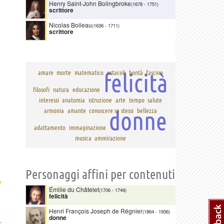
Henry Saint-John Bolingbroke
(1678
-
1751)
scrittore
Nicolas Boileau
(1636
-
1711)
scrittore
felicità
amare
morte
matematico
ostacoli
bontà
fascino
filosofi
natura
educazione
interessi
anatomia
istruzione
arte
tempo
salute
donne
armonia
amante
conoscere se stessi
bellezza
adattamento
immaginazione
musica
ammirazione
Personaggi affini per contenuti
›
Émilie du Châtelet
(1706
-
1749)
felicità
Henri François Joseph de Régnier
(1864
-
1936)
donne