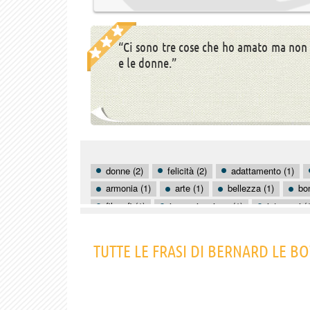
“Ci sono tre cose che ho amato ma non h
e le donne.”
donne (2)
felicità (2)
adattamento (1)
armonia (1)
arte (1)
bellezza (1)
bon
filosofi (1)
immaginazione (1)
interessi (
natura (1)
ostacoli (1)
salute (1)
te
TUTTE LE FRASI DI BERNARD LE B