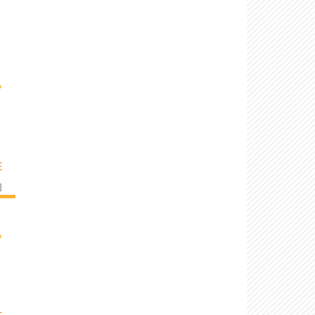
›
E
]
›