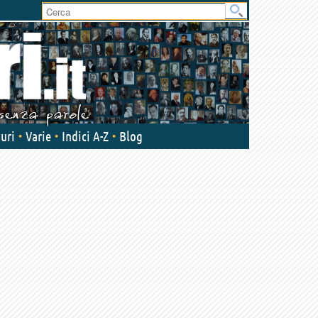
User
area
uri
Varie
Indici A-Z
Blog