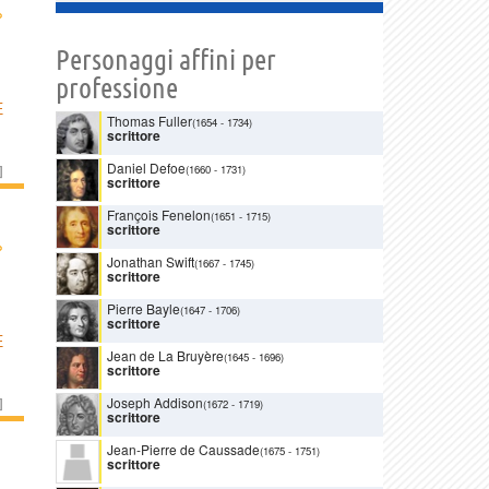
›
Personaggi affini per
professione
E
Thomas Fuller
(1654
-
1734)
scrittore
Daniel Defoe
]
(1660
-
1731)
scrittore
François Fenelon
(1651
-
1715)
scrittore
›
Jonathan Swift
(1667
-
1745)
scrittore
Pierre Bayle
(1647
-
1706)
scrittore
E
Jean de La Bruyère
(1645
-
1696)
scrittore
Joseph Addison
]
(1672
-
1719)
scrittore
Jean-Pierre de Caussade
(1675
-
1751)
scrittore