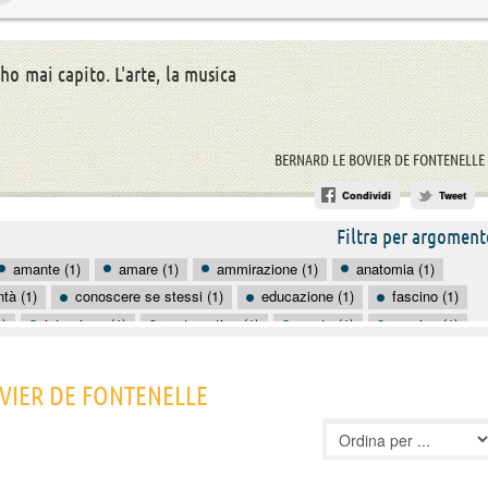
o mai capito. L'arte, la musica
BERNARD LE BOVIER DE FONTENELLE
Condividi
Tweet
Filtra per argoment
amante (1)
amare (1)
ammirazione (1)
anatomia (1)
tà (1)
conoscere se stessi (1)
educazione (1)
fascino (1)
1)
istruzione (1)
matematico (1)
morte (1)
musica (1)
mpo (1)
OVIER DE FONTENELLE