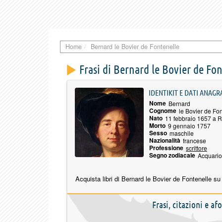
Home
Bernard le Bovier de Fontenelle
Frasi di Bernard le Bovier de Fo
IDENTIKIT E DATI ANAGR
Nome
Bernard
Cognome
le Bovier de Fo
Nato
11 febbraio 1657 a 
Morto
9 gennaio 1757
Sesso
maschile
Nazionalità
francese
Professione
scrittore
Segno zodiacale
Acquario
Acquista libri di Bernard le Bovier de Fontenelle su
Frasi, citazioni e a