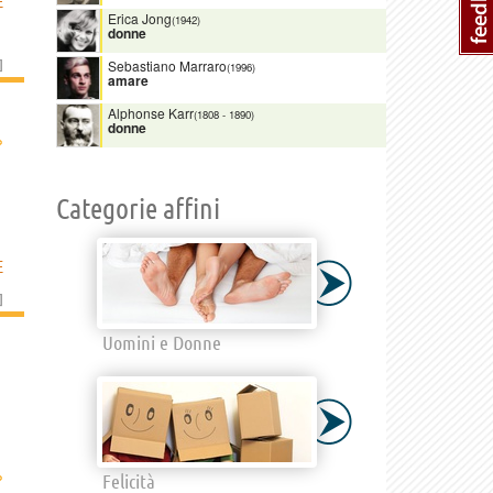
E
Erica Jong
(1942)
donne
]
Sebastiano Marraro
(1996)
amare
Alphonse Karr
(1808
-
1890)
donne
›
Categorie affini
E
]
Uomini e Donne
›
Felicità