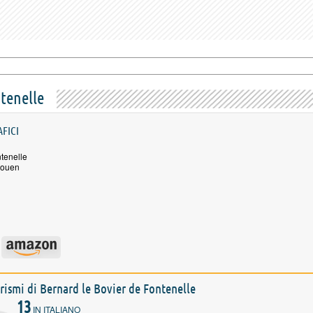
ntenelle
AFICI
ntenelle
Rouen
forismi di Bernard le Bovier de Fontenelle
13
IN ITALIANO