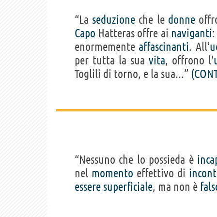
“La
seduzione
che le
donne
offr
Capo
Hatteras offre ai
naviganti
:
enormemente
affascinanti
. All'
u
per tutta la sua
vita
, offrono l'
Toglili di torno, e la sua...”
(CONT
“Nessuno che lo possieda è
inca
nel
momento
effettivo di
incont
essere
superficiale
, ma non è
fals