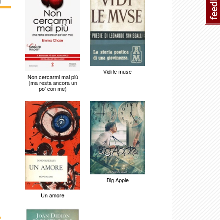
Vidi le muse
Non cercarmi mai più
(ma resta ancora un
po' con me)
Big Apple
Un amore
›