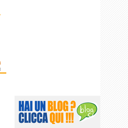
›
N
]