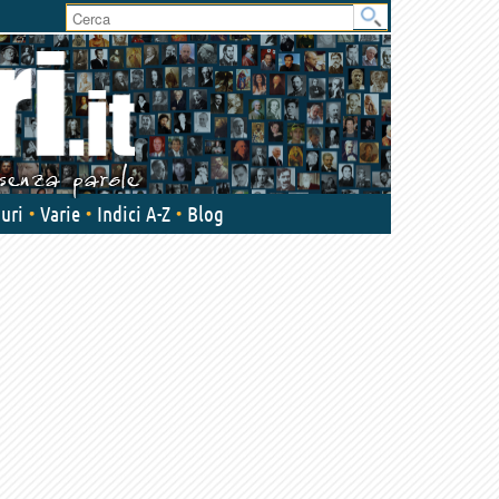
User
area
uri
Varie
Indici A-Z
Blog