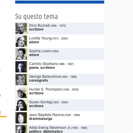
Su questo tema
Dino Buzzati
(1906
-
1972)
scrittore
Loretta Young
(1913
-
2000)
attore
Sophia Loren
(1934)
attore
Camillo Sbarbaro
(1888
-
1967)
poeta
,
scrittore
›
George Balanchine
(1904
-
1983)
coreografo
Hunter S. Thompson
(1939
-
2005)
scrittore
O
Susan Sontag
(1933
-
2004)
scrittore
]
Jean-Baptiste Racine
(1639
-
1669)
drammaturgo
Adlai Ewing Stevenson Jr.
(1900
-
1965)
politico
,
diplomatico
›