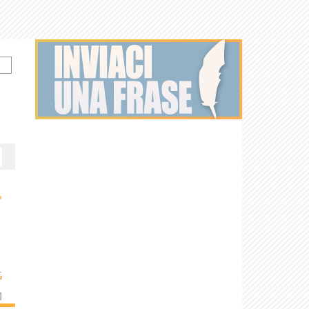
›
G
]