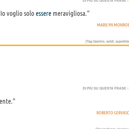
DI PIÙ SU QUESTA FRASE
 Io voglio solo
essere
meravigliosa.”
MARILYN MONRO
[Tag:
fascino
,
soldi
,
superbia
›
DI PIÙ SU QUESTA FRASE
sente.”
ROBERTO GERVAS
[Tag:
bellezza
,
fascino