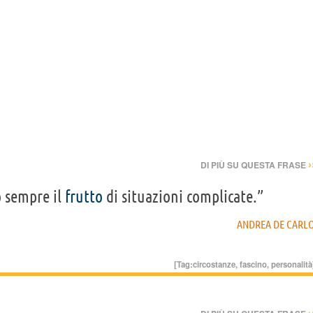
›
DI PIÙ SU QUESTA FRASE
o sempre il
frutto
di situazioni complicate.”
ANDREA DE CARL
[Tag:
circostanze
,
fascino
,
personalità
›