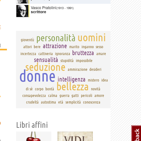
Vasco Pratolini
(1913
-
1991)
scrittore
E
uomini
personalità
gioventù
attrazione
]
attori
bere
marito
inganno
sesso
bruttezza
incertezza
cattiveria
ignoranza
amare
sensualità
stupidità
impossibile
seduzione
donne
ammirazione
desideri
intelligenza
mistero
idea
bellezza
di sè
corpo
bontà
novità
›
consapevolezza
calma
guerra
gatti
pericoli
amore
crudeltà
autostima
età
semplicità
conoscenza
O
Libri affini
]