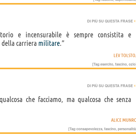
›
DI PIÙ SU QUESTA FRASE
torio e incensurabile è sempre consistita e
della carriera
militare
.”
LEV TOLSTO
[Tag:
esercito
,
fascino
,
ozio
›
DI PIÙ SU QUESTA FRASE
 qualcosa che facciamo, ma qualcosa che senza
ALICE MUNR
[Tag:
consapevolezza
,
fascino
,
personalità