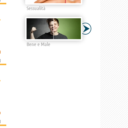
Sessualità
›
Bene e Male
J
]
›
O
]