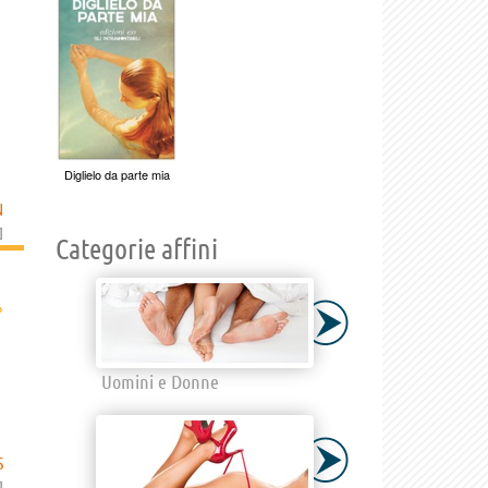
Diglielo da parte mia
N
]
Categorie affini
›
Uomini e Donne
S
]