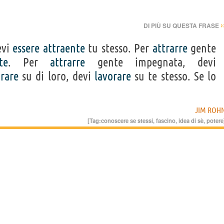
›
DI PIÙ SU QUESTA FRASE
evi
essere
attraente
tu stesso. Per
attrarre
gente
te
. Per
attrarre
gente impegnata, devi
orare
su di loro, devi
lavorare
su te stesso. Se lo
JIM ROH
[Tag:
conoscere se stessi
,
fascino
,
idea di sè
,
potere