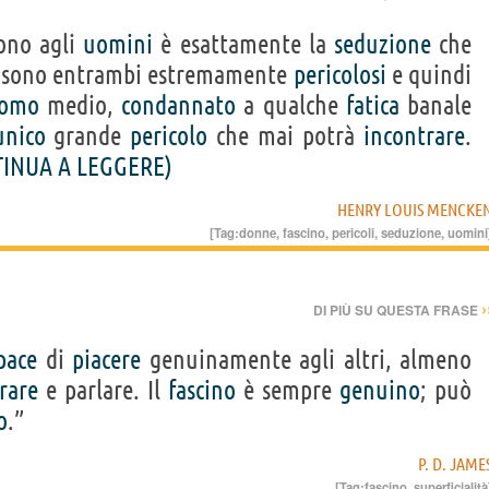
ono agli
uomini
è esattamente la
seduzione
che
 sono entrambi estremamente
pericolosi
e quindi
omo
medio,
condannato
a qualche
fatica
banale
unico
grande
pericolo
che mai potrà
incontrare
.
INUA A LEGGERE)
HENRY LOUIS MENCKE
[Tag:
donne
,
fascino
,
pericoli
,
seduzione
,
uomini
›
DI PIÙ SU QUESTA FRASE
pace
di
piacere
genuinamente agli altri, almeno
rare
e parlare. Il
fascino
è sempre
genuino
; può
o
.”
P. D. JAME
[Tag:
fascino
,
superficialità