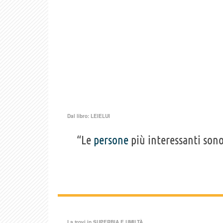
Dal libro:
LEIELUI
“Le
persone
più interessanti son
La trovi in
SUPERBIA E UMILTÀ