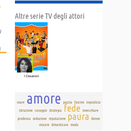
›
Altre serie TV degli attori
i
]
I Cesaroni
amore
osare
pazzia
fascino
ingiustizia
fede
istruzione
coraggio
strategia
invecchiare
paura
prudenza
seduzione
reputazione
donne
vincere
dimenticare
moda