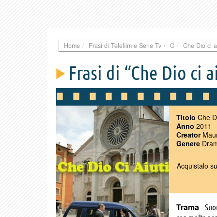
Home
Frasi di Telefilm e Serie Tv
C
Che Dio ci a
Frasi di “Che Dio ci a
Titolo
Che Dio
Anno
2011
Creator
Maur
Genere
Dram
Acquistalo s
Trama
– Suor