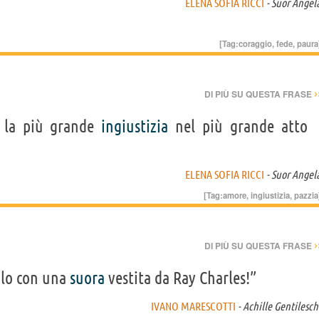
ELENA SOFIA RICCI
- Suor Angel
[Tag:
coraggio
,
fede
,
paura
›
DI PIÙ SU QUESTA FRASE
la più grande
ingiustizia
nel più grande atto
ELENA SOFIA RICCI
- Suor Angel
[Tag:
amore
,
ingiustizia
,
pazzia
›
DI PIÙ SU QUESTA FRASE
olo con una
suora
vestita da Ray Charles!”
IVANO MARESCOTTI
- Achille Gentilesch