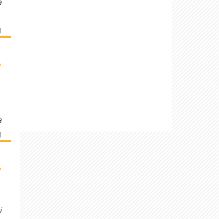
a
]
›
a
]
›
i