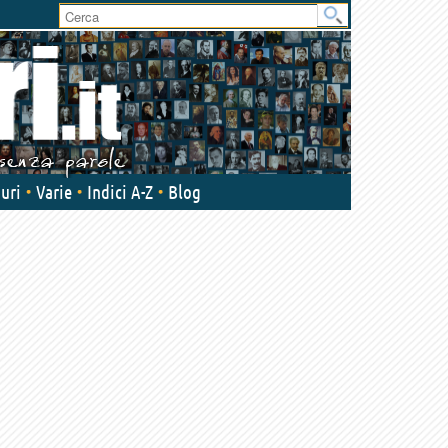
User
area
uri
Varie
Indici A-Z
Blog