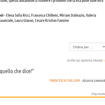
sone, spesso aiutandole a risolvere i problemi che la vita pone sulle loro
ori
– Elena Sofia Ricci, Francesca Chillemi, Miriam Dalmazio, Valeria
 Guanciale, Laura Glavan, Cesare Kristian Favoino
›
DI PIÙ SU QUESTA FRASE
quello che dice!”
FRANCESCA CHILLEMI
- Azzurra Leonard
[Tag:
moda