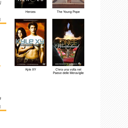
i
Heroes
The Young Pope
]
›
Kyle XY
C'era una volta nel
Paese delle Meraviglie
a
]