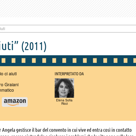
iuti
iuti”
(2011)
 ci aiuti
INTERPRETATO DA
o Graiani
matico
Elena Sofia
u
Ricci
 Angela gestisce il bar del convento in cui vive ed entra così in contatto