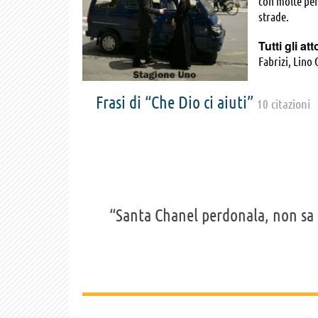
con molte per
strade.
Tutti gli att
Fabrizi, Lino
Frasi di “Che Dio ci aiuti”
10 citazioni
“Santa Chanel perdonala, non sa 