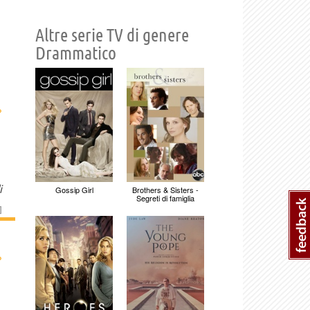
Altre serie TV di genere
Drammatico
›
i
Gossip Girl
Brothers & Sisters -
Segreti di famiglia
]
›