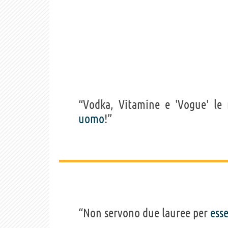
“Vodka, Vitamine e 'Vogue' le
uomo
!”
“Non servono due lauree per
ess