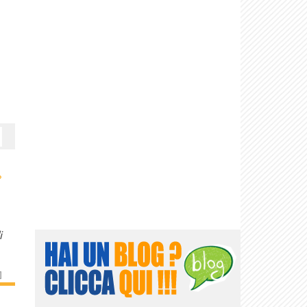
›
i
]