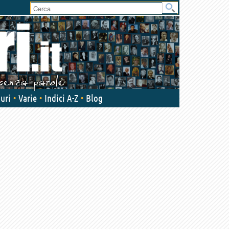
User
area
uri
Varie
Indici A-Z
Blog