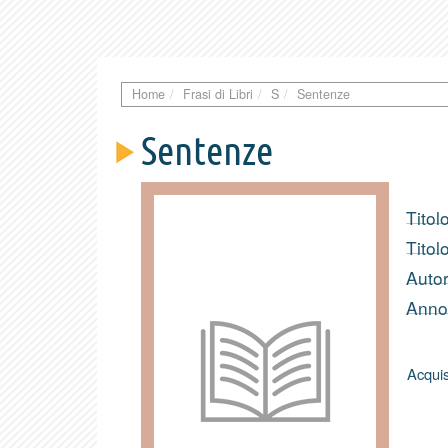
Home
Frasi di Libri
S
Sentenze
Sentenze
Titolo
Titol
Autor
Anno 
Acquis