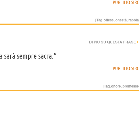
PUBLILIO SIR
[Tag:
offese
,
onestà
,
rabbia
›
DI PIÙ SU QUESTA FRASE
a sarà sempre sacra.”
PUBLILIO SIR
[Tag:
onore
,
promesse