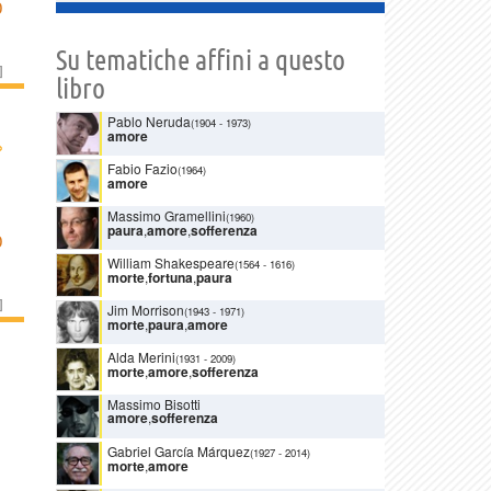
O
Su tematiche affini a questo
]
libro
Pablo Neruda
(1904
-
1973)
amore
›
Fabio Fazio
(1964)
amore
Massimo Gramellini
(1960)
paura
,
amore
,
sofferenza
O
William Shakespeare
(1564
-
1616)
morte
,
fortuna
,
paura
]
Jim Morrison
(1943
-
1971)
morte
,
paura
,
amore
Alda Merini
(1931
-
2009)
morte
,
amore
,
sofferenza
Massimo Bisotti
amore
,
sofferenza
Gabriel García Márquez
(1927
-
2014)
morte
,
amore