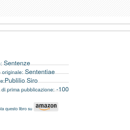
Sentenze
:
Sententiae
o originale:
Publilio Siro
e:
-100
di prima pubblicazione:
ta questo libro su