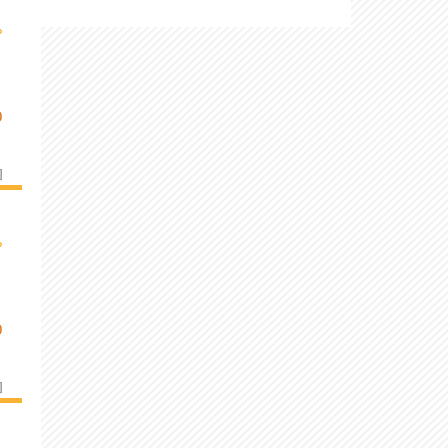
›
O
]
›
O
]