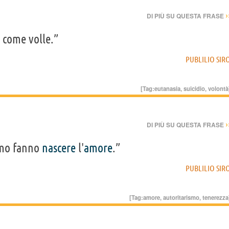
›
DI PIÙ SU QUESTA FRASE
 come volle.”
PUBLILIO SIR
[Tag:
eutanasia
,
suicidio
,
volontà
›
DI PIÙ SU QUESTA FRASE
smo fanno
nascere
l'
amore
.”
PUBLILIO SIR
[Tag:
amore
,
autoritarismo
,
tenerezza