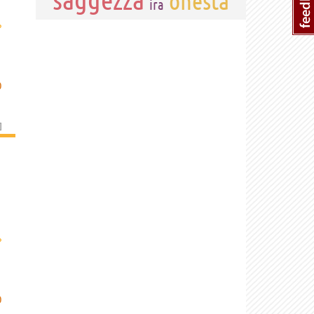
onestà
ira
›
O
]
›
O