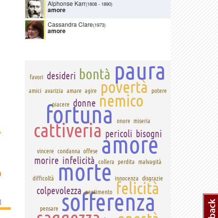
Alphonse Karr
(1808
-
1890)
amore
Cassandra Clare
(1973)
amore
paura
bontà
desideri
favori
povertà
amici
avarizia
amare
agire
potere
nemico
donne
fortuna
piacere
onore
miseria
cattiveria
›
pericoli
bisogni
amore
vincere
condanna
offese
morire
infelicità
morte
collera
perdita
malvagità
O
difficoltà
innocenza
disgrazie
felicità
colpevolezza
sofferenza
pentimento
]
pensare
saggezza