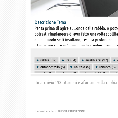
Descrizione Tema
Pensa prima di agire sull’onda della rabbia, o potre
potresti rimpiangere di aver fatto una volta sbollit
a malo modo se ti insultano, respira profondamente 
istante, poi sarai più lucido nello scegliere come r
ma cerca di trovare una valvola di sfogo una volta ch
e liberartene per sempre, così le tue azioni saranno
rabbia (87)
ira (54)
arrabbiarsi (27)
e prenditi del tempo per esaminare con cautela il me
autocontrollo (5)
cautela (5)
rancore (5)
stress e gli inutili fastidi che ti innervosiscono, po
agire (3)
donne (3)
impulsività (3)
i
evita tu per primo la rabbia e vivrai più sereno.
parlare (3)
paura (3)
pazzia (3)
perd
In archivio 198 citazioni e aforismi sulla rabbia
anima (2)
La trovi anche in
BUONA EDUCAZIONE