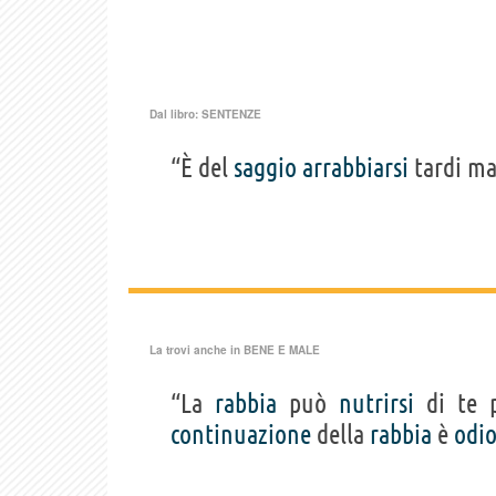
Dal libro:
SENTENZE
“È del
saggio
arrabbiarsi
tardi ma
La trovi anche in
BENE E MALE
“La
rabbia
può
nutrirsi
di te 
continuazione
della
rabbia
è
odi