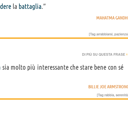
rdere
la
battaglia
.”
MAHATMA GANDH
[Tag:
arrabbiarsi
,
pazienza
›
DI PIÙ SU QUESTA FRASE
a
sia molto più interessante che stare bene con sé
BILLIE JOE ARMSTRON
[Tag:
rabbia
,
serenità