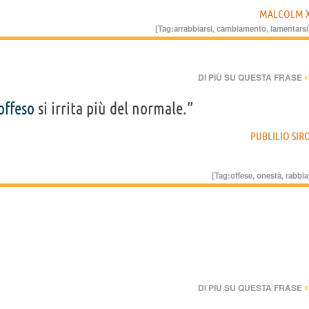
MALCOLM 
[Tag:
arrabbiarsi
,
cambiamento
,
lamentarsi
›
DI PIÙ SU QUESTA FRASE
offeso
si irrita più del normale.”
PUBLILIO SIR
[Tag:
offese
,
onestà
,
rabbia
›
DI PIÙ SU QUESTA FRASE