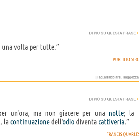
›
DI PIÙ SU QUESTA FRASE
 una volta per tutte.”
PUBLILIO SIR
[Tag:
arrabbiarsi
,
saggezza
›
DI PIÙ SU QUESTA FRASE
per un'ora, ma non giacere per una
notte
; la
o
, la
continuazione
dell'
odio
diventa
cattiveria
.”
FRANCIS QUARLE