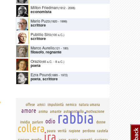
Milton Friedman
(1912
-
2006)
economista
Mario Puzo
(1920
-
1999)
scrittore
Publilio Siro
(100 a.C.)
scrittore
Marco Aurelio
(121
-
180)
filosofo
,
regnante
Orazio
(65 a.C.
-
8 a.C.)
poeta
Ezra Pound
(1885
-
1972)
poeta
,
scrittore
›
offese
amici
impulsività
nemico
natura umana
amore
rabbia
anima
amante
autocontrollo
motivazione
odio
invidia
parlare
donne
collera
paura
verità
ragione
perdono
cautela
ira
rancore
moglie
agire
pazzia
serenità
pazienza