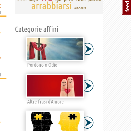
arrabbiarsi
X
vendetta
]
Categorie affini
›
O
Perdono e Odio
]
Altre frasi d'Amore
›