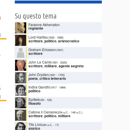
Su questo tema
I
Faraone Akhenaton
regnante
]
Lord Halifax
(1633
-
1695)
scrittore
,
politico
,
aristocratico
Graham Ericsson
(1947)
scrittore
›
John Le Carré
(1931
-
2020)
scrittore
,
militare
,
agente segreto
John Dryden
(1631
-
1700)
poeta
,
critico letterario
Indira Gandhi
(1917
-
1984)
G
politico
]
Epitteto
(50
-
125)
filosofo
Catone il Censore
(234 a.C.
-
149 a.C.)
scrittore
,
politico
,
militare
Tito Livio
(64 a.C.
-
17)
storico