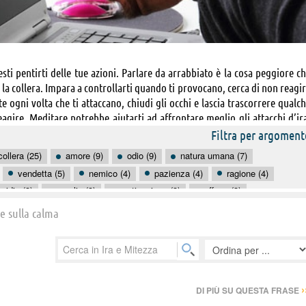
sti pentirti delle tue azioni. Parlare da arrabbiato è la cosa peggiore c
a la collera. Impara a controllarti quando ti provocano, cerca di non reagi
ogni volta che ti attaccano, chiudi gli occhi e lascia trascorrere qualc
eagire. Meditare potrebbe aiutarti ad affrontare meglio gli attacchi d’ir
e la rabbia entra dentro di te. Reprimerla ti fa solo male, devi farla usci
Filtra per argoment
 governate dalla prudenza e dalla calma. Tieni sotto controllo l’impulsivi
collera (25)
amore (9)
odio (9)
natura umana (7)
glio sul da farsi per uscire da una situazione esplosiva. Elimina le fonti 
vendetta (5)
nemico (4)
pazienza (4)
ragione (4)
niti in modo più cauto con gli altri e rivolgiti con mitezza a chi ti circond
nvidia (3)
moglie (3)
motivazione (3)
offese (3)
ono (3)
serenità (3)
verità (3)
amante (2)
amici (2)
 e sulla calma
›
DI PIÙ SU QUESTA FRASE