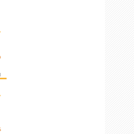
›
O
]
›
S