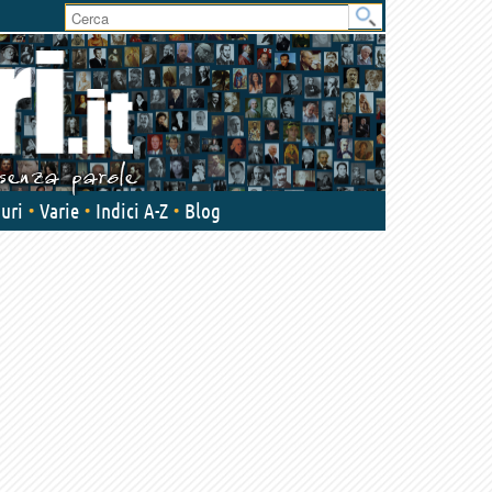
User
area
uri
Varie
Indici A-Z
Blog