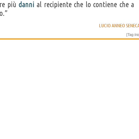
are più
danni
al recipiente che lo contiene che a
o.”
LUCIO ANNEO SENEC
[Tag:
ira