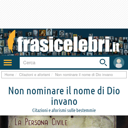
Toggle
search
bar
Attiva/disattiva
User
navigazione
area
Home
Citazioni e aforismi
Non nominare il nome di Dio invano
Non nominare il nome di Dio
invano
Citazioni e aforismi sulle bestemmie