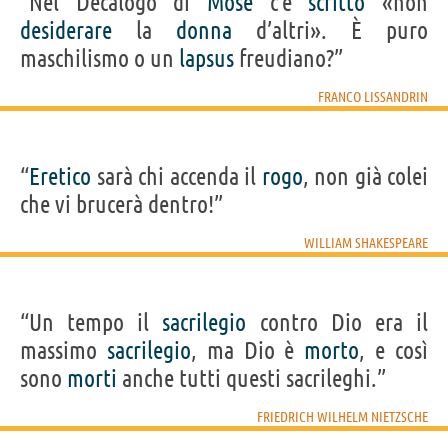
“Nel Decalogo di
Mosè
c’è
scritto
«non
desiderare
la
donna
d’altri». È puro
maschilismo o un
lapsus
freudiano?”
FRANCO LISSANDRIN
“
Eretico
sarà chi accenda il
rogo
, non già colei
che vi brucerà dentro!”
WILLIAM SHAKESPEARE
“Un tempo il
sacrilegio
contro Dio era il
massimo
sacrilegio
, ma Dio è
morto
, e così
sono
morti
anche tutti questi sacrileghi.”
FRIEDRICH WILHELM NIETZSCHE