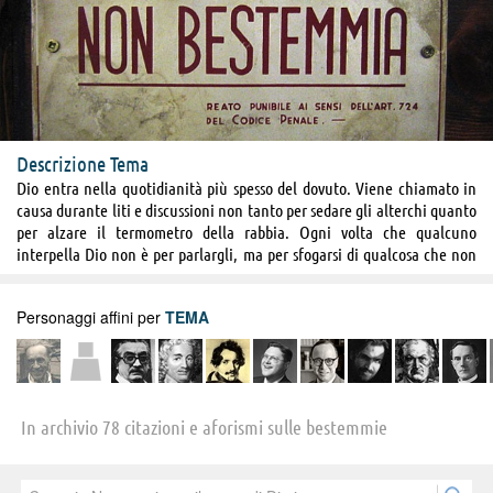
Descrizione Tema
Dio entra nella quotidianità più spesso del dovuto. Viene chiamato in
causa durante liti e discussioni non tanto per sedare gli alterchi quanto
per alzare il termometro della rabbia. Ogni volta che qualcuno
interpella Dio non è per parlargli, ma per sfogarsi di qualcosa che non
va. Conversazioni all'apparenza normalissime acquistano quella nota di
colore superflua e fastidiosa quando vengono farcite di bestemmie
Personaggi affini per
TEMA
usate come intercalari tra una parola e l’altra. Molti considerano la
bestemmia come il ‘punto e a capo’ che sancisce la vittoria morale di
una lite, la usano per rimarcare il loro punto di vista contrastante
rispetto a quello degli sventurati che hanno avuto l’ardire di esprimere
un’opinione discordante. L’offesa a Dio diventa lo strumento per
In archivio 78 citazioni e aforismi sulle bestemmie
eccellenza che il maschio alfa usa senza remore per affermare la
propria supremazia, ma il primate non è l’unico a servirsene: la
medaglia d’argento della gara di bestemmie va a Miss Volgarità,