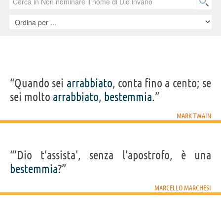
quindicenne che mastica chewing-gum a bocca aperta e si aggira con le
compari davanti al Mc Donald’s bestemmiando a voce alta quando si
materializza davanti ai suoi occhi il ragazzo che le piace.
“Quando sei
arrabbiato
, conta fino a cento; se
sei molto
arrabbiato
,
bestemmia
.”
MARK TWAIN
“'Dio t'assista', senza l'apostrofo, è una
bestemmia
?”
MARCELLO MARCHESI