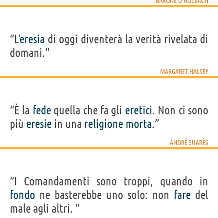
BARONE D'HOLBACH
“L'
eresia
di oggi diventerà la verità rivelata di
domani.”
MARGARET HALSEY
“È la
fede
quella che fa gli
eretici
. Non ci sono
più
eresie
in una
religione
morta
.”
ANDRÉ SUARÈS
“I Comandamenti sono troppi, quando in
fondo
ne basterebbe uno solo: non
fare
del
male agli altri. ”