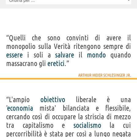
IDENTIKIT E DATI ANAGRAFICI
Nome
“Quelli che sono convinti di avere il
Arthur Meier
Cognome
Schlesinger Jr.
monopolio sulla Verità ritengono sempre di
Nato
15 ottobre 1917 a Columbus
Morto
28 febbraio 2007 a Manhattan, New York
essere
i soli a
salvare
il
mondo
quando
Sesso
maschile
Nazionalità
statunitense
massacrano gli
eretici
.”
Professione
storico
Segno zodiacale
Bilancia
ARTHUR MEIER SCHLESINGER JR.
CENNI BIOGRAFICI
Lo storico e saggista statunitense Arthur Meier Schlesinger Jr. nacque il
15 ottobre 1917 e si laureò alla Harvard University nel 1938. Dopo aver
prestato servizio presso l'Ufficio dei Servizi Strategici durante la
“L'ampio
Seconda guerra mondiale, insegnò ad Harvard e, tra i vari
obiettivo
liberale è una
riconoscimenti, vinse il Premio Pulitzer nel 1946 per lo scritto "The Age
'
economia
mista' bilanciata e flessibile,
of Jackson". Fu inoltre redattore dei discorsi elettorali per John F.
Kennedy.
cercando così di occupare la striscia di mezzo
tra capitalismo e
socialismo
la cui
Frasi, citazioni e aforismi di Arthur Meier Schlesinger Jr.
percorribilità è stata per così a lungo negata
9