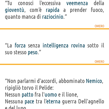
“Tu conosci l'eccessiva
veemenza
della
gioventù
, com'è
rapida
a prender fuoco,
quanto manca di
raziocinio
.”
OMERO
“La
forza
senza
intelligenza
rovina
sotto il
suo stesso
peso
.”
OMERO
“Non parlarmi d'accordi, abbominato
Nemico
,
ripigliò torvo il Pelide:
Nessun
patto
fra l'
uomo
e il lione,
Nessuna
pace
tra l'
eterna
guerra Dell'agnello
e del lupo,