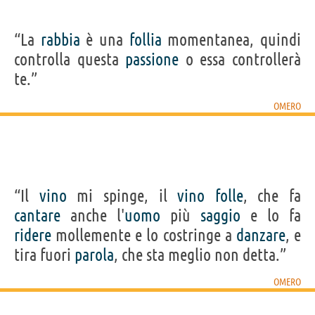
Condividi
Tweet
“La
rabbia
è una
follia
momentanea, quindi
controlla questa
passione
o essa controllerà
Personaggi affini per
PROFESSIONE
CONTENUTI
te.”
OMERO
“Il
vino
mi spinge, il
vino
folle
, che fa
cantare
anche l'
uomo
più
saggio
e lo fa
ridere
mollemente e lo costringe a
danzare
, e
tira fuori
parola
, che sta meglio non detta.”
OMERO