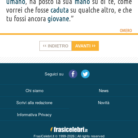
umano
, ha posto la sua
mano
su di te, come
vorrei che fosse
caduta
su qualche altro, e che
tu fossi ancora
giovane
.”
OMERO
‹‹
››
INDIETRO
AVANTI
Seguici su
Chi siamo
News
Scrivi alla redazione
Novità
Informativa Privacy
FrasiCelebri.it © 1999-2026 | All rights reserved