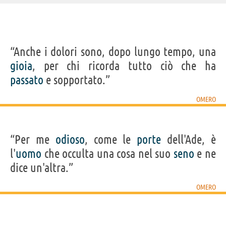
IDENTIKIT E DATI ANAGRAFICI
“Anche i dolori sono, dopo lungo tempo, una
Cognome
Omero
gioia
, per chi ricorda tutto ciò che ha
Nato
750 a.C. a Smirne (forse)
Morto
670 a.C.
passato
e sopportato.”
Sesso
maschile
Nazionalità
greca
Professione
poeta
OMERO
LIBRI DI OMERO
“Per me
odioso
, come le
porte
dell'Ade, è
l'
uomo
che occulta una cosa nel suo
seno
e ne
dice un'altra.”
OMERO
Odissea
Iliade
CENNI BIOGRAFICI
Il poeta greco Omero è nato in un periodo collocabile tra il XII° e l'VIII°
secolo a.C., in qualche parte situata sulla costa dell'Asia Minore. L'Iliade