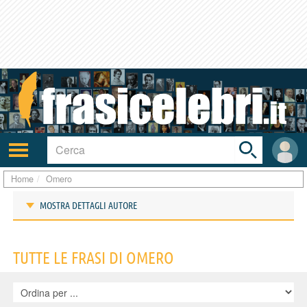
Toggle
search
bar
Attiva/disattiva
User
navigazione
area
Home
Omero
MOSTRA DETTAGLI AUTORE
Frasi di Omero
TUTTE LE FRASI DI OMERO