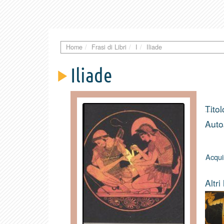
Home
Frasi di Libri
I
Iliade
Iliade
Titol
Auto
Acqui
Altri