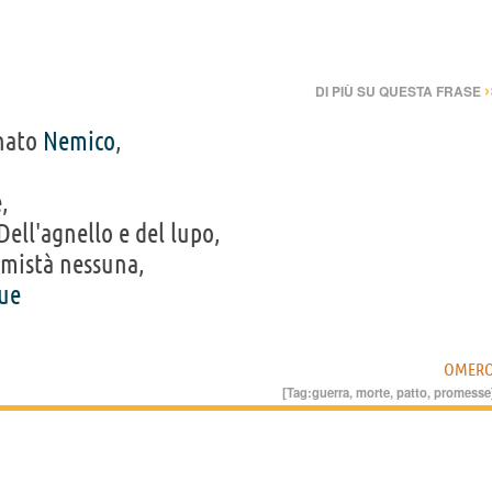
›
DI PIÙ SU QUESTA FRASE
inato
Nemico
,
,
ell'agnello e del lupo,
mistà nessuna,
ue
OMER
[Tag:
guerra
,
morte
,
patto
,
promesse