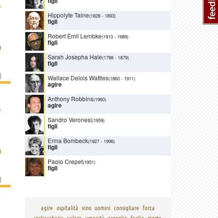
figli
›
Hippolyte Taine
(1828
-
1893)
figli
Robert Emil Lembke
(1913
-
1989)
figli
O
Sarah Josepha Hale
(1788
-
1879)
figli
]
Wallace Delois Wattles
(1860
-
1911)
agire
Anthony Robbins
(1960)
agire
›
Sandro Veronesi
(1959)
figli
Erma Bombeck
(1927
-
1996)
figli
O
Paolo Crepet
(1951)
figli
]
agire
ospitalità
vino
uomini
consigliare
forza