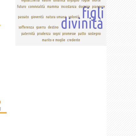
vigliaccheria
valore
umanità
orgoglio
foglie
morte
figli
futuro
convivialità
mamma
incostanza
dormire
piangere
divinità
passato
gioventù
natura umana
volontà
›
sofferenza
guerra
destino
paternità
prudenza
sogni
promesse
patto
sostegno
marito e moglie
credente
O
]