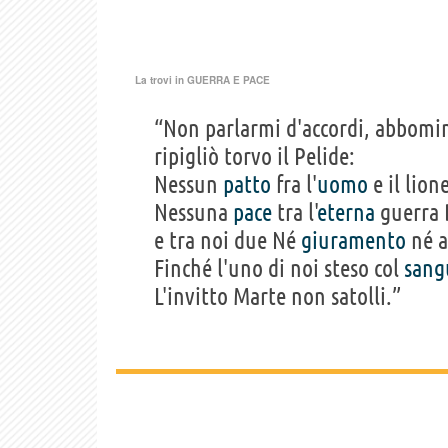
La trovi in
GUERRA E PACE
“Non parlarmi d'accordi, abbom
ripigliò torvo il Pelide:
Nessun
patto
fra l'
uomo
e il lione
Nessuna
pace
tra l'
eterna
guerra D
e tra noi due Né
giuramento
né a
Finché l'uno di noi steso col
sang
L'invitto Marte non satolli.”