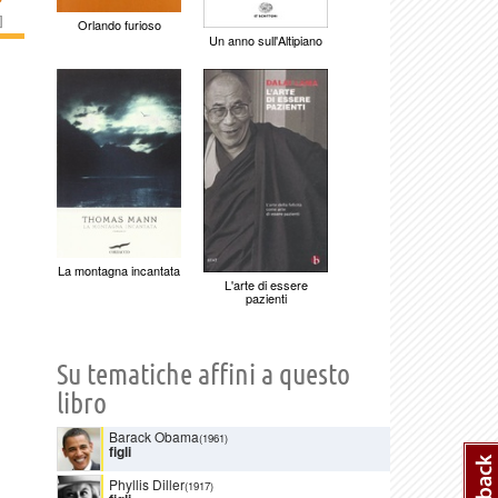
]
Orlando furioso
Un anno sull'Altipiano
La montagna incantata
L'arte di essere
pazienti
Su tematiche affini a questo
libro
Barack Obama
(1961)
figli
Phyllis Diller
(1917)