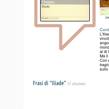
Od
Cont
L'Ili
vinci
angos
mondo
al di
Ma il
Con c
tragi
sullo
Frasi di “Iliade”
17 citazioni