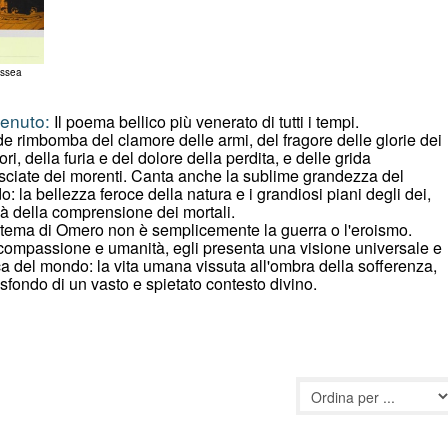
issea
enuto:
Il poema bellico più venerato di tutti i tempi.
ade rimbomba del clamore delle armi, del fragore delle glorie dei
tori, della furia e del dolore della perdita, e delle grida
ciate dei morenti. Canta anche la sublime grandezza del
: la bellezza feroce della natura e i grandiosi piani degli dei,
 là della comprensione dei mortali.
 tema di Omero non è semplicemente la guerra o l'eroismo.
ompassione e umanità, egli presenta una visione universale e
ca del mondo: la vita umana vissuta all'ombra della sofferenza,
 sfondo di un vasto e spietato contesto divino.