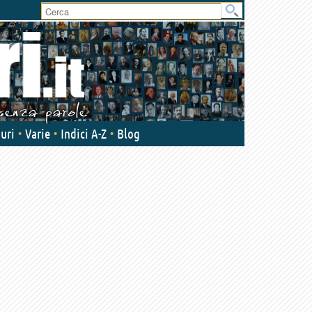
User
area
uri
Varie
Indici A-Z
Blog