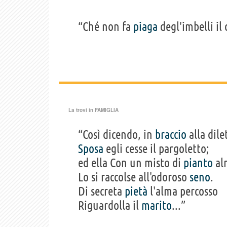
“Ché non fa
piaga
degl'imbelli il
La trovi in
FAMIGLIA
“Così dicendo, in
braccio
alla dile
Sposa
egli cesse il pargoletto;
ed ella Con un misto di
pianto
al
Lo si raccolse all'odoroso
seno
.
Di secreta
pietà
l'alma percosso
Riguardolla il
marito
...”