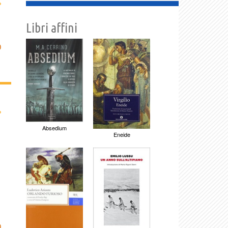
›
Libri affini
O
›
Absedium
Eneide
O