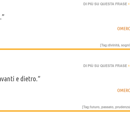
›
DI PIÙ SU QUESTA FRASE
.”
OMER
[Tag:
divinità
,
sogni
›
DI PIÙ SU QUESTA FRASE
vanti e dietro.”
OMER
[Tag:
futuro
,
passato
,
prudenza