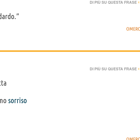
›
DI PIÙ SU QUESTA FRASE
 dardo.”
OMER
›
DI PIÙ SU QUESTA FRASE
tta
mo
sorriso
OMER