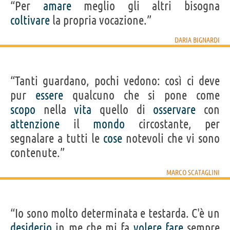
“Per
amare
meglio gli altri bisogna
coltivare
la propria vocazione.”
DARIA BIGNARDI
“Tanti guardano, pochi vedono: così ci deve
pur
essere
qualcuno che si pone come
scopo
nella
vita
quello di
osservare
con
attenzione
il
mondo
circostante, per
segnalare a tutti le
cose
notevoli che vi sono
contenute.”
MARCO SCATAGLINI
“Io sono molto determinata e testarda. C'è un
desiderio
in me che mi fa
volere
fare
sempre