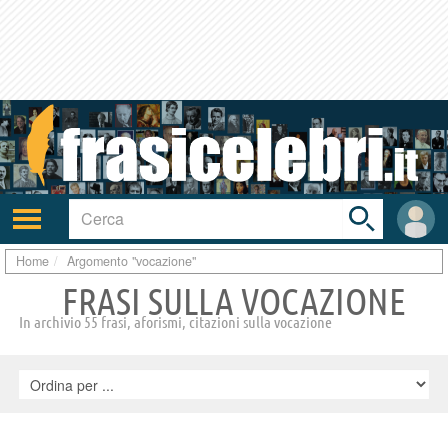
Toggle
search
bar
Attiva/disattiva
User
navigazione
area
Home
Argomento "vocazione"
FRASI SULLA VOCAZIONE
In archivio 55 frasi, aforismi, citazioni sulla vocazione