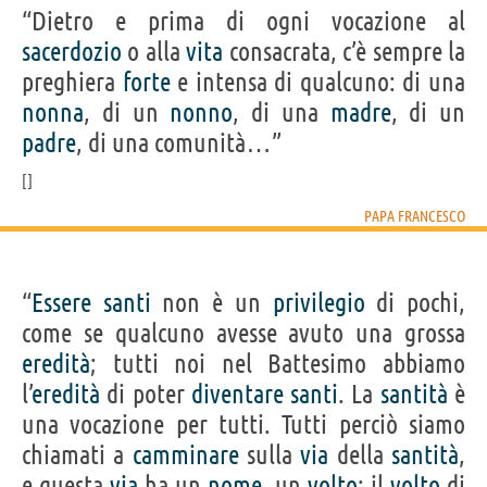
“Dietro e prima di ogni vocazione al
sacerdozio
o alla
vita
consacrata, c’è sempre la
preghiera
forte
e intensa di qualcuno: di una
nonna
, di un
nonno
, di una
madre
, di un
padre
, di una comunità…”
PAPA FRANCESCO
“
Essere
santi
non è un
privilegio
di pochi,
come se qualcuno avesse avuto una grossa
eredità
; tutti noi nel Battesimo abbiamo
l’
eredità
di poter
diventare
santi
. La
santità
è
una vocazione per tutti. Tutti perciò siamo
chiamati a
camminare
sulla
via
della
santità
,
e questa
via
ha un
nome
, un
volto
: il
volto
di