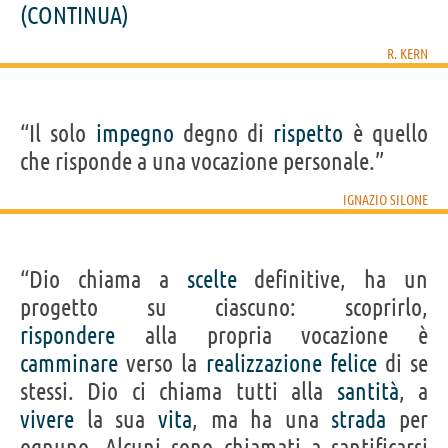
(CONTINUA)
R. KERN
“Il solo
impegno
degno di
rispetto
è quello
che risponde a una vocazione personale.”
IGNAZIO SILONE
“Dio chiama a
scelte
definitive, ha un
progetto su ciascuno: scoprirlo,
rispondere
alla propria vocazione è
camminare
verso la
realizzazione
felice
di se
stessi. Dio ci chiama tutti alla
santità
, a
vivere
la sua
vita
, ma ha una
strada
per
ognuno. Alcuni sono chiamati a santificarsi