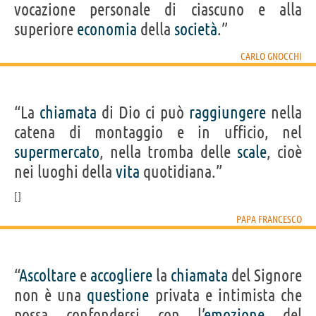
vocazione personale di ciascuno e alla
superiore
economia
della
società
.”
CARLO GNOCCHI
“La
chiamata
di Dio ci può
raggiungere
nella
catena di montaggio e in ufficio, nel
supermercato
, nella tromba delle
scale
, cioè
nei luoghi della
vita
quotidiana.”
PAPA FRANCESCO
“
Ascoltare
e
accogliere
la
chiamata
del Signore
non è una
questione
privata e intimista che
possa confondersi con l’
emozione
del