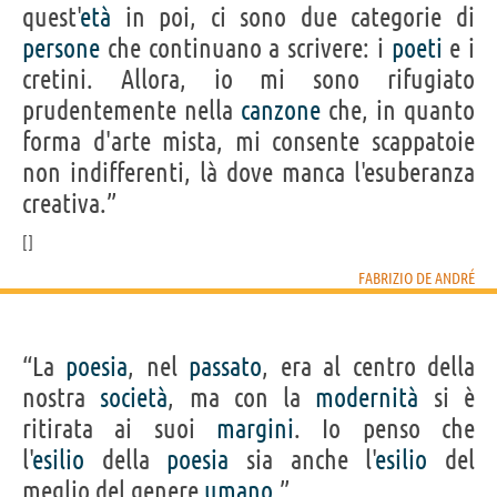
quest'
età
in poi, ci sono due categorie di
persone
che continuano a scrivere: i
poeti
e i
cretini. Allora, io mi sono rifugiato
prudentemente nella
canzone
che, in quanto
forma d'arte mista, mi consente scappatoie
non indifferenti, là dove manca l'esuberanza
creativa.”
FABRIZIO DE ANDRÉ
“La
poesia
, nel
passato
, era al centro della
nostra
società
, ma con la
modernità
si è
ritirata ai suoi
margini
. Io penso che
l'
esilio
della
poesia
sia anche l'
esilio
del
meglio del genere
umano
.”