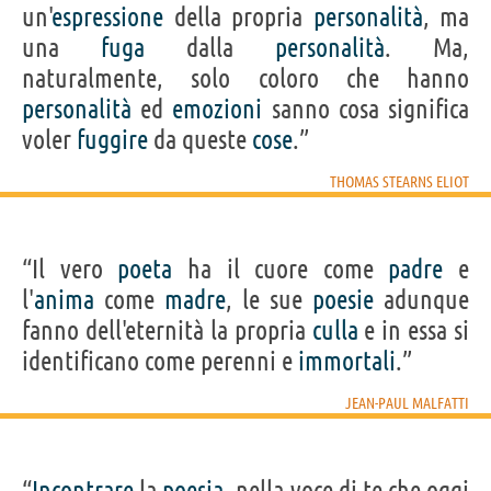
un'
espressione
della propria
personalità
, ma
una
fuga
dalla
personalità
. Ma,
naturalmente, solo coloro che hanno
personalità
ed
emozioni
sanno cosa significa
voler
fuggire
da queste
cose
.”
THOMAS STEARNS ELIOT
“Il vero
poeta
ha il cuore come
padre
e
l'
anima
come
madre
, le sue
poesie
adunque
fanno dell'eternità la propria
culla
e in essa si
identificano come perenni e
immortali
.”
JEAN-PAUL MALFATTI
“
Incontrare
la
poesia
, nella voce di te che oggi