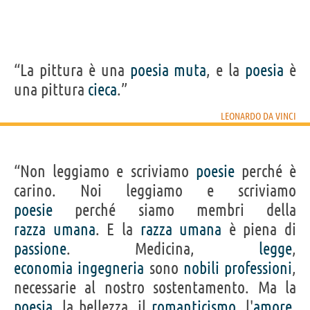
“La pittura è una
poesia
muta
, e la
poesia
è
una pittura
cieca
.”
LEONARDO DA VINCI
“Non leggiamo e scriviamo
poesie
perché è
carino. Noi leggiamo e scriviamo
poesie
perché siamo membri della
razza
umana
. E la
razza
umana
è piena di
passione
. Medicina,
legge
,
economia
ingegneria
sono
nobili
professioni
,
necessarie al nostro sostentamento. Ma la
poesia
, la bellezza, il
romanticismo
, l'
amore
,