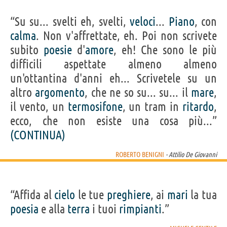
“Su su... svelti eh, svelti,
veloci
...
Piano
, con
calma
. Non v'affrettate, eh. Poi non scrivete
subito
poesie
d'
amore
, eh! Che sono le più
difficili aspettate almeno almeno
un'ottantina d'anni eh... Scrivetele su un
altro
argomento
, che ne so su... su... il
mare
,
il vento, un
termosifone
, un tram in
ritardo
,
ecco, che non esiste una cosa più...”
(CONTINUA)
ROBERTO BENIGNI
- Attilio De Giovanni
“Affida al
cielo
le tue
preghiere
, ai
mari
la tua
poesia
e alla
terra
i tuoi
rimpianti
.”