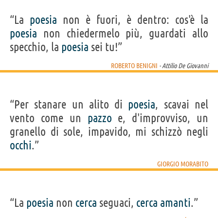
“La
poesia
non è fuori, è dentro: cos'è la
poesia
non chiedermelo più, guardati allo
specchio, la
poesia
sei tu!”
ROBERTO BENIGNI
- Attilio De Giovanni
“Per stanare un alito di
poesia
, scavai nel
vento come un
pazzo
e, d'improvviso, un
granello di sole, impavido, mi schizzò negli
occhi
.”
GIORGIO MORABITO
“La
poesia
non
cerca
seguaci,
cerca
amanti
.”