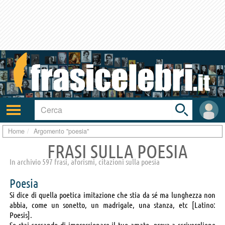
Toggle
search
bar
Attiva/disattiva
User
navigazione
area
Home
Argomento "poesia"
FRASI SULLA POESIA
In archivio 597 frasi, aforismi, citazioni sulla poesia
Poesia
Si dice di quella poetica imitazione che stia da sé ma lunghezza non
abbia, come un sonetto, un madrigale, una stanza, etc [Latino:
Poesis].
Se stai cercando di impressionare il tuo amato, prova a scrivergliene