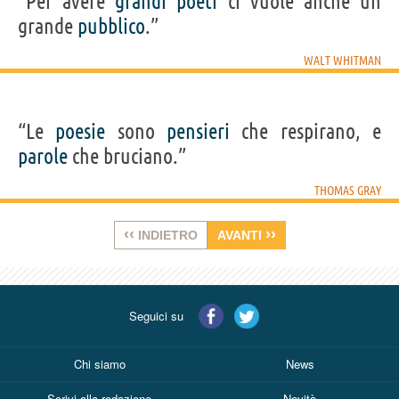
“Per avere
grandi
poeti
ci vuole anche un
grande
pubblico
.”
WALT WHITMAN
“Le
poesie
sono
pensieri
che respirano, e
parole
che bruciano.”
THOMAS GRAY
‹‹
››
INDIETRO
AVANTI
Seguici su
Chi siamo
News
Scrivi alla redazione
Novità