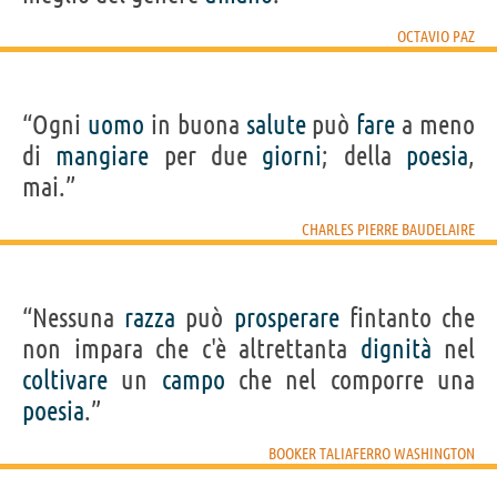
OCTAVIO PAZ
“Ogni
uomo
in buona
salute
può
fare
a meno
di
mangiare
per due
giorni
; della
poesia
,
mai.”
CHARLES PIERRE BAUDELAIRE
“Nessuna
razza
può
prosperare
fintanto che
non impara che c'è altrettanta
dignità
nel
coltivare
un
campo
che nel comporre una
poesia
.”
BOOKER TALIAFERRO WASHINGTON