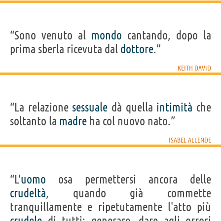
“Sono venuto al
mondo
cantando, dopo la
prima sberla ricevuta dal
dottore
.”
KEITH DAVID
“La relazione
sessuale
dà quella
intimità
che
soltanto la
madre
ha col nuovo nato.”
ISABEL ALLENDE
“L'
uomo
osa permettersi ancora delle
crudeltà
, quando già commette
tranquillamente e ripetutamente l'atto più
crudele
di tutti: generare, dare agli orrori