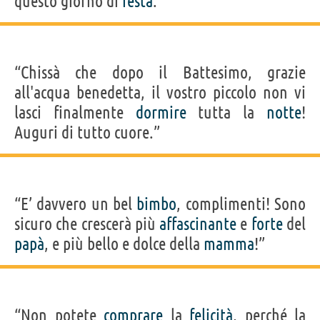
questo giorno di
festa
.”
“Chissà che dopo il Battesimo, grazie
all'acqua benedetta, il vostro piccolo non vi
lasci finalmente
dormire
tutta la
notte
!
Auguri di tutto cuore.”
“E’ davvero un bel
bimbo
, complimenti! Sono
sicuro che crescerà più
affascinante
e
forte
del
papà
, e più bello e dolce della
mamma
!”
“Non potete
comprare
la
felicità
, perché la