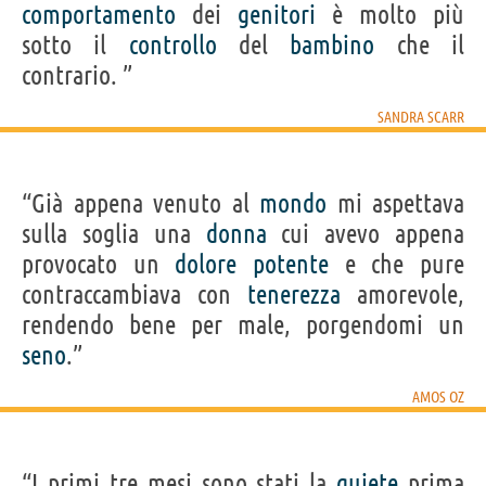
comportamento
dei
genitori
è molto più
sotto il
controllo
del
bambino
che il
contrario. ”
SANDRA SCARR
“Già appena venuto al
mondo
mi aspettava
sulla soglia una
donna
cui avevo appena
provocato un
dolore
potente
e che pure
contraccambiava con
tenerezza
amorevole,
rendendo bene per male, porgendomi un
seno
.”
AMOS OZ
“I primi tre mesi sono stati la
quiete
prima