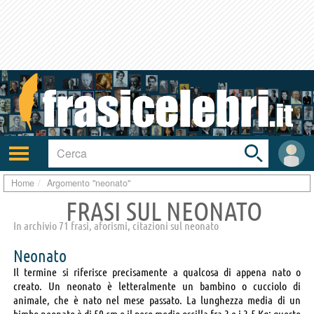
Toggle
search
bar
Attiva/disattiva
User
navigazione
area
Home
Argomento "neonato"
FRASI SUL NEONATO
In archivio 71 frasi, aforismi, citazioni sul neonato
Neonato
Il termine si riferisce precisamente a qualcosa di appena nato o
creato. Un neonato è letteralmente un bambino o cucciolo di
animale, che è nato nel mese passato. La lunghezza media di un
bimbo neonato è di 50 cm e il peso medio oscilla fra 3 e i 3,5 Kg; questo