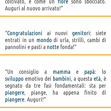
coltivato, e come un
fiore
sono sbocciato.
Auguri al nuovo arrivato!”
“
Congratulazioni
ai nuovi
genitori
: siete
entrati in un
mondo
di urla, strilli, cambi di
pannolini e pasti a
notte
fonda!”
“Un consiglio a
mamma
e
papà
: lo
sviluppo
emotivo dei
bambini
, a questa
età
, è
segnato da tre fasi fondamentali: sta per
piangere
, piange, ha appena finito di
piangere
. Auguri!”