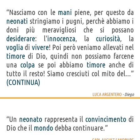
“Nasciamo con le
mani
piene, per questo da
neonati
stringiamo i pugni, perchè abbiamo i
doni più meravigliosi che si possano
desiderare
: l'
innocenza
, la
curiosità
, la
voglia
di
vivere
! Poi però veniamo allevati nel
timore
di Dio, quindi non possiamo farcene
una
colpa
se poi abbiamo
timore
anche di
tutto il resto! Siamo cresciuti col mito del...”
(CONTINUA)
LUCA ARGENTERO
- Diego
“Un
neonato
rappresenta il
convincimento
di
Dio che il
mondo
debba continuare.”
CARL AUGUST SANDBURG