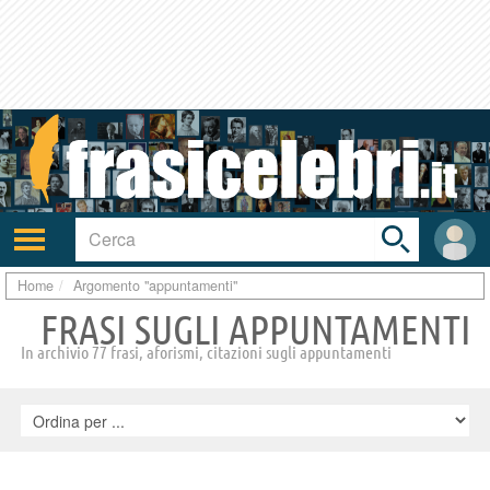
Toggle
search
bar
Attiva/disattiva
User
navigazione
area
Home
Argomento "appuntamenti"
FRASI SUGLI APPUNTAMENTI
In archivio 77 frasi, aforismi, citazioni sugli appuntamenti