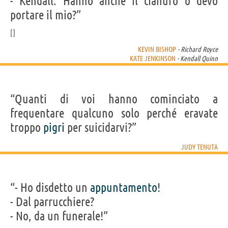
- Kendall: Hanno anche il cianuro o devo
portare il mio?”
KEVIN BISHOP
- Richard Royce
KATE JENKINSON
- Kendall Quinn
“Quanti di voi hanno cominciato a
frequentare qualcuno solo perché eravate
troppo
pigri
per suicidarvi?”
JUDY TENUTA
“- Ho disdetto un
appuntamento
!
- Dal parrucchiere?
- No, da un funerale!”