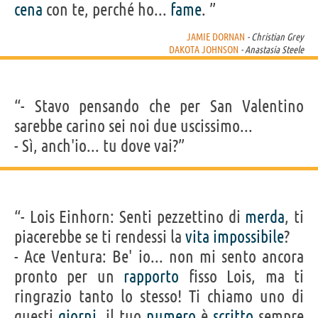
cena
con te, perché ho...
fame
. ”
JAMIE DORNAN
- Christian Grey
DAKOTA JOHNSON
- Anastasia Steele
“- Stavo pensando che per San Valentino
sarebbe carino sei noi due uscissimo...
- Sì, anch'io... tu dove vai?”
“- Lois Einhorn: Senti pezzettino di
merda
, ti
piacerebbe se ti rendessi la
vita
impossibile
?
- Ace Ventura: Be' io... non mi sento ancora
pronto per un
rapporto
fisso Lois, ma ti
ringrazio tanto lo stesso! Ti chiamo uno di
questi
giorni
, il tuo
numero
è
scritto
sempre