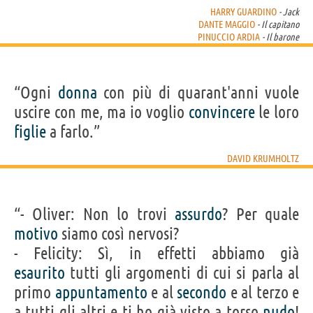
HARRY GUARDINO
- Jack
DANTE MAGGIO
- Il capitano
PINUCCIO ARDIA
- Il barone
“Ogni
donna
con più di quarant'anni vuole
uscire con me, ma io voglio
convincere
le loro
figlie
a farlo.”
DAVID KRUMHOLTZ
“- Oliver: Non lo trovi
assurdo
? Per quale
motivo
siamo così nervosi?
- Felicity: Sì, in effetti abbiamo già
esaurito
tutti gli argomenti di cui si parla al
primo
appuntamento
e al
secondo
e al terzo e
a tutti gli altri e ti ho già visto a torso
nudo
!