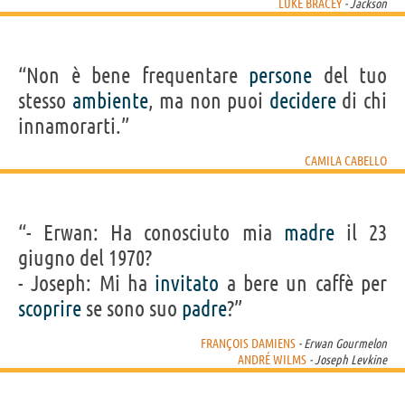
LUKE BRACEY
- Jackson
“Non è bene frequentare
persone
del tuo
stesso
ambiente
, ma non puoi
decidere
di chi
innamorarti.”
CAMILA CABELLO
“- Erwan: Ha conosciuto mia
madre
il 23
giugno del 1970?
- Joseph: Mi ha
invitato
a bere un caffè per
scoprire
se sono suo
padre
?”
FRANÇOIS DAMIENS
- Erwan Gourmelon
ANDRÉ WILMS
- Joseph Levkine