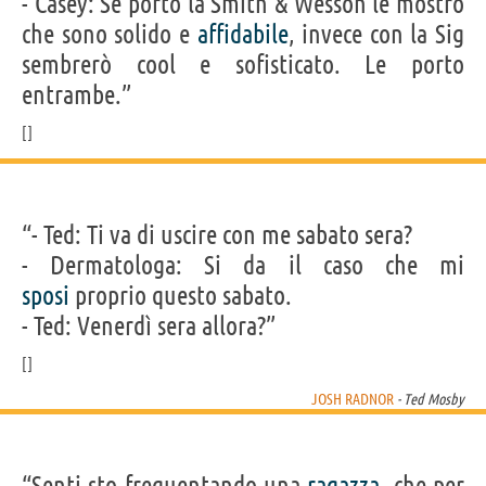
- Casey: Se porto la Smith & Wesson le mostro
che sono solido e
affidabile
, invece con la Sig
sembrerò cool e sofisticato. Le porto
entrambe.”
“- Ted: Ti va di uscire con me sabato sera?
- Dermatologa: Si da il caso che mi
sposi
proprio questo sabato.
- Ted: Venerdì sera allora?”
JOSH RADNOR
- Ted Mosby
“Senti sto frequentando una
ragazza
, che per