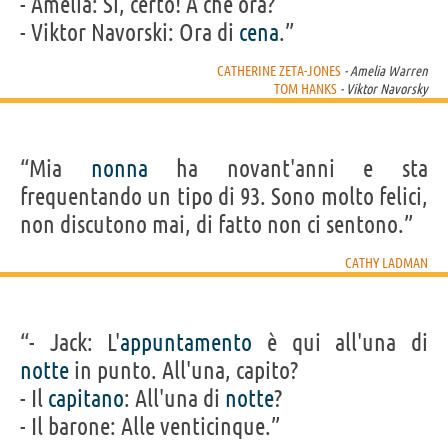
- Amelia: Sì, certo! A che ora?
- Viktor Navorski: Ora di
cena
.”
CATHERINE ZETA-JONES
- Amelia Warren
TOM HANKS
- Viktor Navorsky
“Mia
nonna
ha novant'anni e sta
frequentando un tipo di 93. Sono molto felici,
non discutono mai, di fatto non ci sentono.”
CATHY LADMAN
“- Jack: L'
appuntamento
è qui all'una di
notte
in punto. All'una, capito?
- Il
capitano
: All'una di
notte
?
- Il barone: Alle venticinque.”