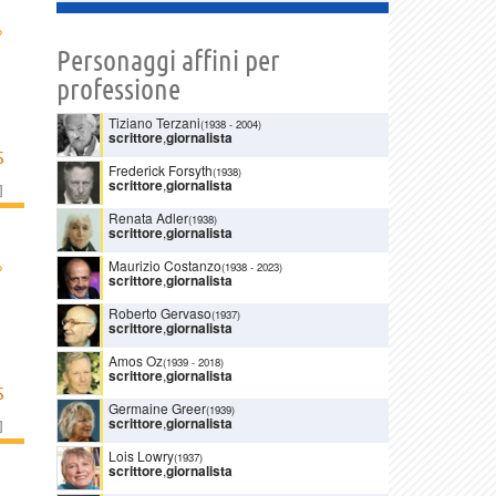
›
Personaggi affini per
professione
Tiziano Terzani
(1938
-
2004)
scrittore
,
giornalista
S
Frederick Forsyth
(1938)
scrittore
,
giornalista
]
Renata Adler
(1938)
scrittore
,
giornalista
›
Maurizio Costanzo
(1938
-
2023)
scrittore
,
giornalista
Roberto Gervaso
(1937)
scrittore
,
giornalista
Amos Oz
(1939
-
2018)
scrittore
,
giornalista
S
Germaine Greer
(1939)
scrittore
,
giornalista
]
Lois Lowry
(1937)
scrittore
,
giornalista