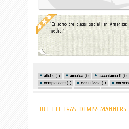
“Ci sono tre classi sociali in America:
media.”
affetto (1)
america (1)
appuntamenti (1)
comprendere (1)
comunicare (1)
conserva
divertimento (1)
galateo (1)
meravigliarsi
ragazze (1)
sesso (1)
società (1)
s
TUTTE LE FRASI DI MISS MANNERS