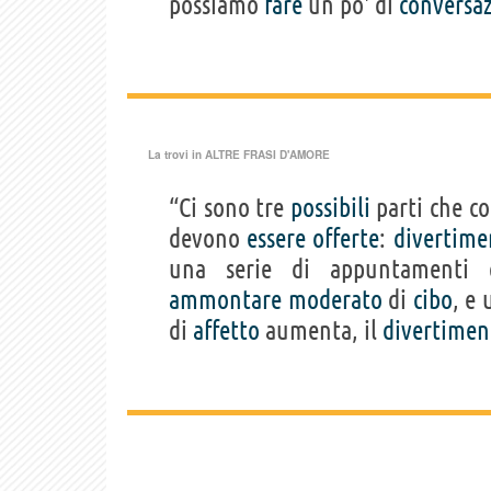
possiamo
fare
un po' di
conversa
La trovi in
ALTRE FRASI D'AMORE
“Ci sono tre
possibili
parti che 
devono
essere
offerte
:
divertime
una serie di appuntament
ammontare
moderato
di
cibo
, e
di
affetto
aumenta, il
divertimen