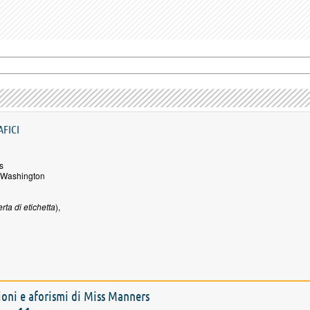
AFICI
s
 Washington
rta di etichetta
),
zioni e aforismi di Miss Manners