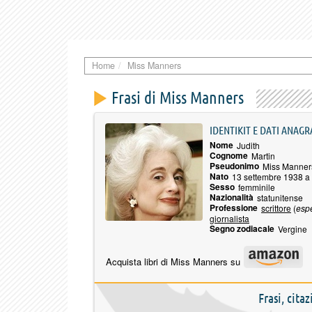
Home
Miss Manners
Frasi di Miss Manners
IDENTIKIT E DATI ANAGR
Nome
Judith
Cognome
Martin
Pseudonimo
Miss Manner
Nato
13 settembre 1938 a
Sesso
femminile
Nazionalità
statunitense
Professione
scrittore
(
espe
giornalista
Segno zodiacale
Vergine
Acquista libri di Miss Manners su
Frasi, cita