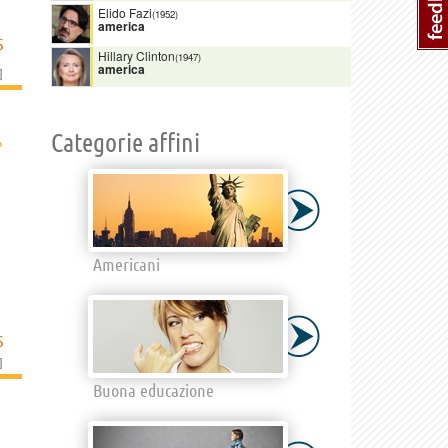
Elido Fazi
(1952)
america
S
Hillary Clinton
(1947)
america
]
Categorie affini
›
Americani
S
]
Buona educazione