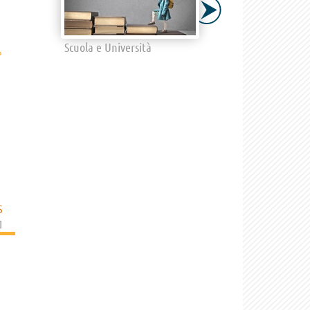
Scuola e Università
›
S
]