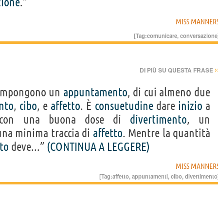
zione
.”
MISS MANNER
[Tag:
comunicare
,
conversazione
›
DI PIÙ SU QUESTA FRASE
compongono un
appuntamento
, di cui almeno due
nto
,
cibo
, e
affetto
. È
consuetudine
dare
inizio
a
i con una buona dose di
divertimento
, un
 una minima traccia di
affetto
. Mentre la quantità
to
deve...”
(CONTINUA A LEGGERE)
MISS MANNER
[Tag:
affetto
,
appuntamenti
,
cibo
,
divertimento