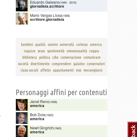
Eduardo Galeano
(1940
-
2015)
giornalista
,
scrittore
Mario Vargas Llosa
(1936)
scrittore
,
giornalista
bambini
qualità
uomini
università
cortesia
america
ragazze
sesso
spontaneità
omosessualità
coppia
biblioteca
politica
cibo
conversazione
comunicare
società
divertimento
comprendere
galateo
conservatori
classi sociali
affetto
appuntamenti
viso
meravigliarsi
Personaggi affini per contenuti
Janet Reno
(1939)
america
›
Bob Dole
(1923)
america
Newt Gingrich
(1943)
america