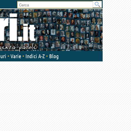
User
area
uri
Varie
Indici A-Z
Blog