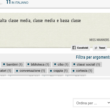
11
IN ITALIANO
 alta classe media, classe media e bassa classe
MISS MANNERS
Condividi
Tweet
Filtra per argoment
bambini (1)
biblioteca (1)
cibo (1)
classi sociali (1)
tori (1)
conversazione (1)
coppia (1)
cortesia (1)
 (1)
omosessualità (1)
politica (1)
qualità (1)
pontaneità (1)
università (1)
uomini (1)
viso (1)