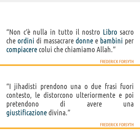
IDENTIKIT E DATI ANAGRAFICI
“Non c’è nulla in tutto il nostro
Libro
sacro
Nome
Frederick
che
ordini
di massacrare
donne
e
bambini
per
Cognome
Forsyth
Nato
25 agosto 1938 a Ashford, Kent
compiacere
colui che chiamiamo Allah.”
Sesso
maschile
Nazionalità
inglese
Professione
scrittore
,
giornalista
FREDERICK FORSYTH
Segno zodiacale
Vergine
LIBRI DI FREDERICK FORSYTH
“I jihadisti prendono una o due frasi fuori
contesto, le distorcono ulteriormente e poi
pretendono di avere una
giustificazione
divina.”
La lista nera
Il cobra
FREDERICK FORSYTH
Acquista libri di Frederick Forsyth su