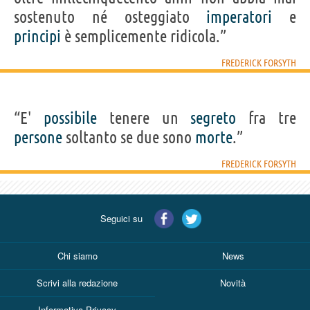
sostenuto né osteggiato
imperatori
e
principi
è semplicemente ridicola.”
FREDERICK FORSYTH
“E'
possibile
tenere un
segreto
fra tre
persone
soltanto se due sono
morte
.”
FREDERICK FORSYTH
Seguici su
Chi siamo
News
Scrivi alla redazione
Novità
Informativa Privacy