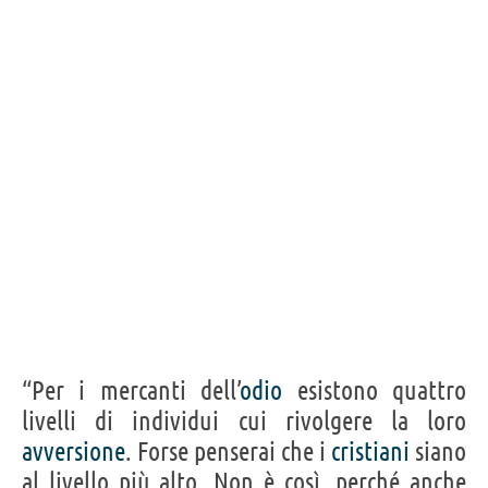
Frasi, citazioni e aforismi di Frederick Forsyth
17
IN ITALIANO
“Talvolta mi è capitato di pensare di passare al
giornalismo: ma a condizione che mi paghino
tanto quanto guadagno come scrittore.”
FREDERICK FORSYTH
Condividi
Tweet
Personaggi affini per
PROFESSIONE
CONTENUTI
“Per i mercanti dell’
odio
esistono quattro
livelli di individui cui rivolgere la loro
avversione
. Forse penserai che i
cristiani
siano
al livello più alto. Non è così, perché anche