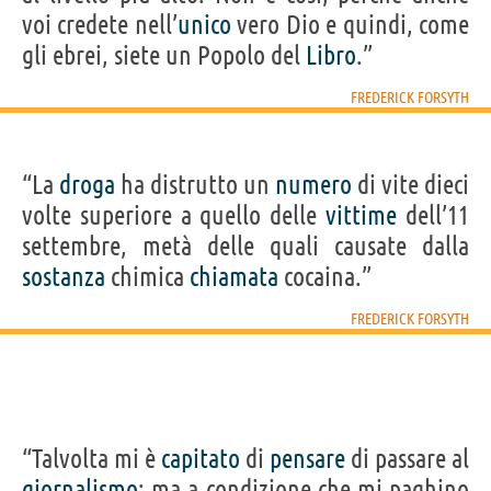
voi credete nell’
unico
vero Dio e quindi, come
gli ebrei, siete un Popolo del
Libro
.”
FREDERICK FORSYTH
“La
droga
ha distrutto un
numero
di vite dieci
volte superiore a quello delle
vittime
dell’11
settembre, metà delle quali causate dalla
sostanza
chimica
chiamata
cocaina.”
FREDERICK FORSYTH
“Talvolta mi è
capitato
di
pensare
di passare al
giornalismo
: ma a condizione che mi paghino