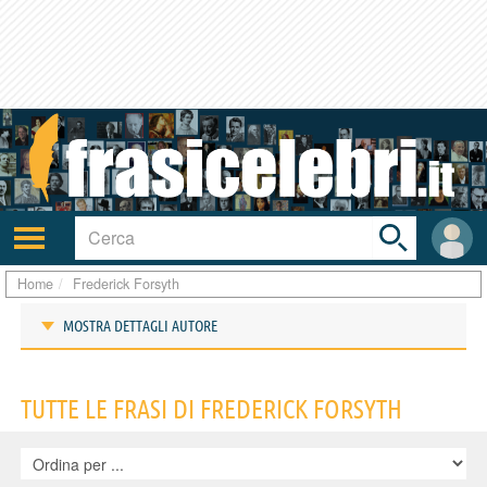
Toggle
search
bar
Attiva/disattiva
User
navigazione
area
Home
Frederick Forsyth
MOSTRA DETTAGLI AUTORE
Frasi di Frederick Forsyth
TUTTE LE FRASI DI FREDERICK FORSYTH