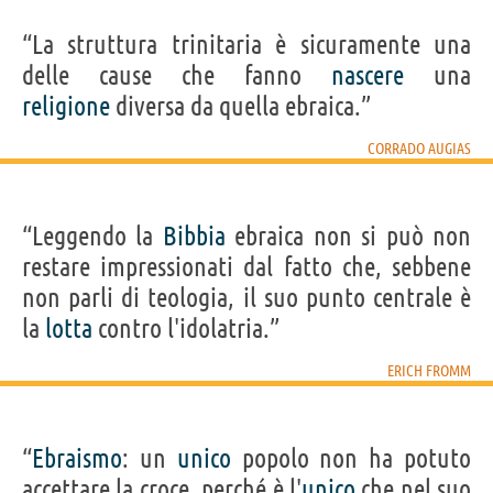
“La struttura trinitaria è sicuramente una
delle cause che fanno
nascere
una
religione
diversa da quella ebraica.”
CORRADO AUGIAS
“Leggendo la
Bibbia
ebraica non si può non
restare impressionati dal fatto che, sebbene
non parli di teologia, il suo punto centrale è
la
lotta
contro l'idolatria.”
ERICH FROMM
“
Ebraismo
: un
unico
popolo non ha potuto
accettare la croce, perché è l'
unico
che nel suo