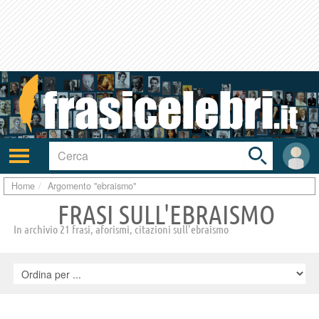
Toggle
search
bar
Attiva/disattiva
User
navigazione
area
Home
Argomento "ebraismo"
FRASI SULL'EBRAISMO
In archivio 21 frasi, aforismi, citazioni sull'ebraismo