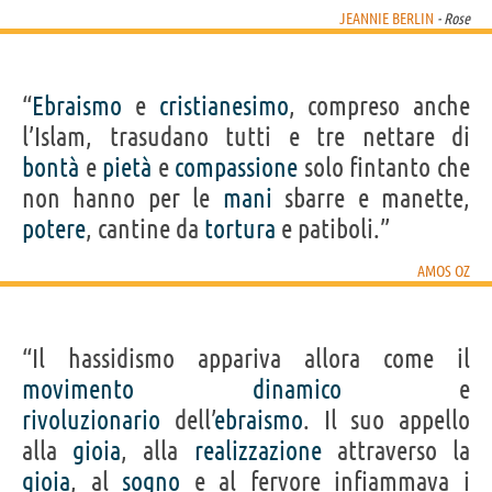
JEANNIE BERLIN
- Rose
“
Ebraismo
e
cristianesimo
, compreso anche
l’Islam, trasudano tutti e tre nettare di
bontà
e
pietà
e
compassione
solo fintanto che
non hanno per le
mani
sbarre e manette,
potere
, cantine da
tortura
e patiboli.”
AMOS OZ
“Il hassidismo appariva allora come il
movimento
dinamico
e
rivoluzionario
dell’
ebraismo
. Il suo appello
alla
gioia
, alla
realizzazione
attraverso la
gioia
, al
sogno
e al fervore infiammava i