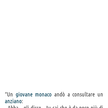
“Un
giovane
monaco
andò a consultare un
anziano
:
- Abba – gli disse – tu sai che è da poco più di