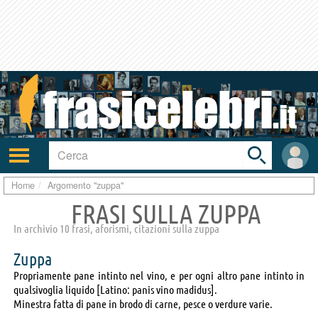
Toggle
search
bar
Attiva/disattiva
User
navigazione
area
Home
Argomento "zuppa"
FRASI SULLA ZUPPA
In archivio 10 frasi, aforismi, citazioni sulla zuppa
Zuppa
Propriamente pane intinto nel vino, e per ogni altro pane intinto in
qualsivoglia liquido [Latino: panis vino madidus].
Minestra fatta di pane in brodo di carne, pesce o verdure varie.