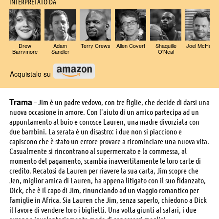
INTERPRETATO DA
Drew
Adam
Terry Crews
Allen Covert
Shaquille
Joel McHale
Barrymore
Sandler
O'Neal
Acquistalo su
Trama
– Jim è un padre vedovo, con tre figlie, che decide di darsi una
nuova occasione in amore. Con l'aiuto di un amico partecipa ad un
appuntamento al buio e conosce Lauren, una madre divorziata con
due bambini. La serata è un disastro: i due non si piacciono e
capiscono che è stato un errore provare a ricominciare una nuova vita.
Casualmente si rincontrano al supermercato e la commessa, al
momento del pagamento, scambia inavvertitamente le loro carte di
credito. Recatosi da Lauren per riavere la sua carta, Jim scopre che
Jen, miglior amica di Lauren, ha appena litigato con il suo fidanzato,
Dick, che è il capo di Jim, rinunciando ad un viaggio romantico per
famiglie in Africa. Sia Lauren che Jim, senza saperlo, chiedono a Dick
il favore di vendere loro i biglietti. Una volta giunti al safari, i due