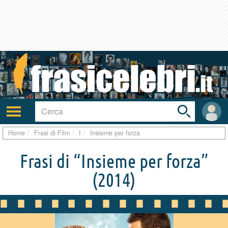
Toggle
search
bar
Attiva/disattiva
User
navigazione
area
Home
Frasi di Film
I
Insieme per forza
Frasi di “Insieme per forza”
(2014)