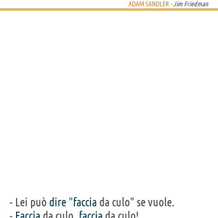
ADAM SANDLER
- Jim Friedman
Wenzell Washington
- Lei può
dire
"
faccia
da culo" se vuole.
-
Faccia
da culo,
faccia
da culo!