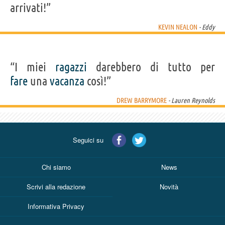
arrivati!”
KEVIN NEALON
- Eddy
“I miei
ragazzi
darebbero di tutto per
fare
una
vacanza
così!”
DREW BARRYMORE
- Lauren Reynolds
Seguici su
Chi siamo
News
Scrivi alla redazione
Novità
Informativa Privacy