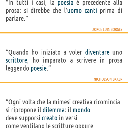
“In tutti i casi, la
poesia
è precedente alla
prosa: si direbbe che l'
uomo
canti
prima di
parlare.”
JORGE LUIS BORGES
“Quando ho iniziato a voler
diventare
uno
scrittore
, ho imparato a scrivere in prosa
leggendo
poesie
.”
NICHOLSON BAKER
“Ogni volta che la mimesi creativa ricomincia
si ripropone il
dilemma
: il
mondo
deve supporsi
creato
in versi
come ventilano le scritture oppure