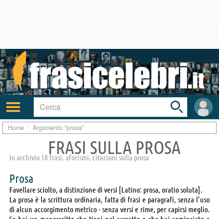
Toggle
search
bar
Attiva/disattiva
User
navigazione
area
Home
Argomento "prosa"
FRASI SULLA PROSA
In archivio 18 frasi, aforismi, citazioni sulla prosa
Prosa
Favellare sciolto, a distinzione di versi [Latino: prosa, oratio soluta].
La prosa è la scrittura ordinaria, fatta di frasi e paragrafi, senza l'uso
di alcun accorgimento metrico - senza versi e rime, per capirsi meglio.
Se hai un manoscritto che tieni nel cassetto e che hai cominciato a