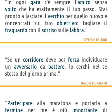
“In ogni
gara
c’è sempre l’
amico
senza
volto
che ha esattamente il tuo passo. Stai
pronto a lasciare il
vecchio
per quello nuovo e
concentrati sul tuo
obiettivo
: tagliare il
traguardo
con il
sorriso
sulle
labbra
.”
STEFANO BALDINI
“Se un
corridore
deve per
forza
individuare
un
avversario
da
battere
, lo cerchi nel se
stesso del giorno prima.”
HARUKI MURAKAMI
“
Partecipare
alla maratona e portarla a
termine
per me è più
importante
di