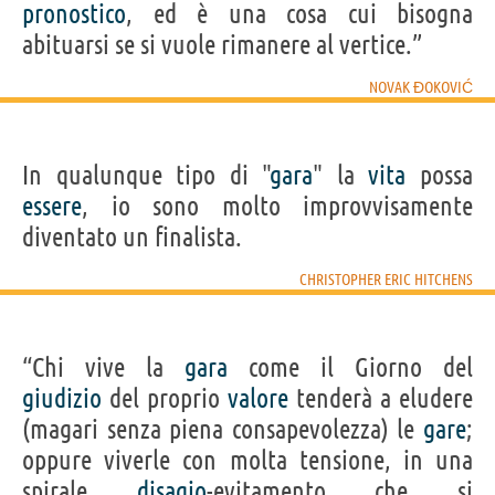
pronostico
, ed è una cosa cui bisogna
abituarsi se si vuole rimanere al vertice.”
NOVAK ĐOKOVIĆ
In qualunque tipo di "
gara
" la
vita
possa
essere
, io sono molto improvvisamente
diventato un finalista.
CHRISTOPHER ERIC HITCHENS
“Chi vive la
gara
come il Giorno del
giudizio
del proprio
valore
tenderà a eludere
(magari senza piena consapevolezza) le
gare
;
oppure viverle con molta tensione, in una
spirale
disagio
-evitamento che si