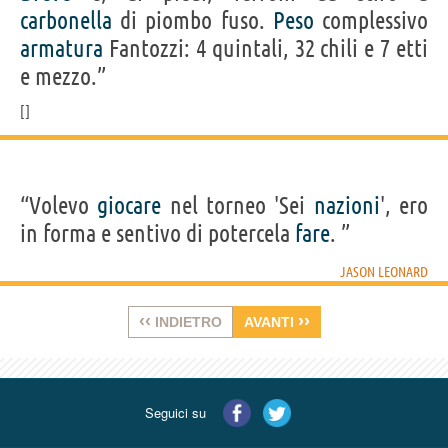
carbonella
di piombo fuso.
Peso
complessivo
armatura
Fantozzi: 4 quintali, 32 chili e 7 etti
e mezzo.”
“Volevo
giocare
nel torneo 'Sei
nazioni
', ero
in forma e sentivo di potercela
fare
. ”
JASON LEONARD
‹‹
››
INDIETRO
AVANTI
Seguici su