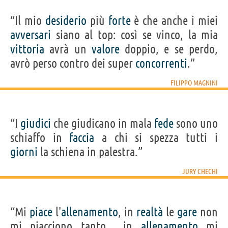
“Il mio
desiderio
più
forte
è che anche i miei
avversari
siano al top: così se vinco, la mia
vittoria
avrà un
valore
doppio, e se perdo,
avrò perso contro dei super
concorrenti
.”
FILIPPO MAGNINI
“I
giudici
che giudicano in mala
fede
sono uno
schiaffo in
faccia
a chi si spezza tutti i
giorni
la schiena in palestra.”
JURY CHECHI
“Mi
piace
l'
allenamento
, in
realtà
le
gare
non
mi piacciono tanto... in
allenamento
mi