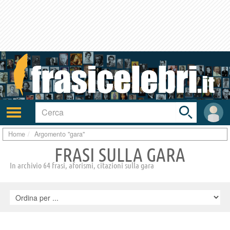
Toggle
search
bar
Attiva/disattiva
User
navigazione
area
Home
Argomento "gara"
FRASI SULLA GARA
In archivio 64 frasi, aforismi, citazioni sulla gara