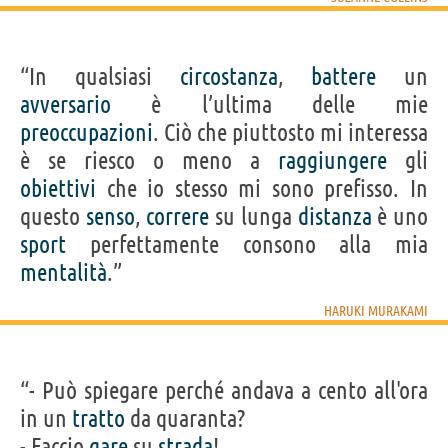
“In qualsiasi
circostanza
,
battere
un
avversario
è l’ultima delle mie
preoccupazioni
. Ciò che piuttosto mi interessa
è se riesco o meno a
raggiungere
gli
obiettivi
che io stesso mi sono prefisso. In
questo
senso
,
correre
su lunga
distanza
è uno
sport
perfettamente consono alla mia
mentalità
.”
HARUKI MURAKAMI
“- Può spiegare perché andava a cento all'ora
in un
tratto
da quaranta?
- Faccio
gare
su
strada
!