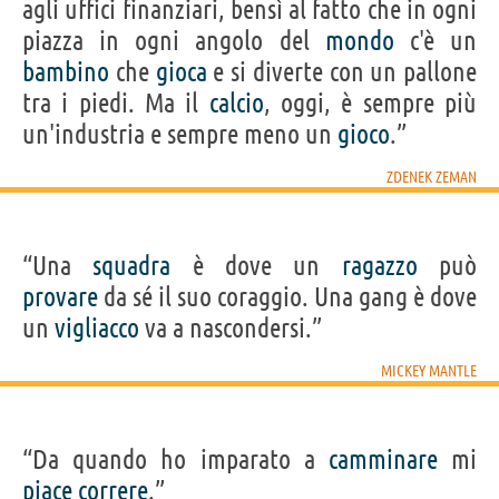
agli uffici finanziari, bensì al fatto che in ogni
piazza in ogni angolo del
mondo
c'è un
bambino
che
gioca
e si diverte con un pallone
tra i piedi. Ma il
calcio
, oggi, è sempre più
un'industria e sempre meno un
gioco
.”
ZDENEK ZEMAN
“Una
squadra
è dove un
ragazzo
può
provare
da sé il suo coraggio. Una gang è dove
un
vigliacco
va a nascondersi.”
MICKEY MANTLE
“Da quando ho imparato a
camminare
mi
piace
correre
.”