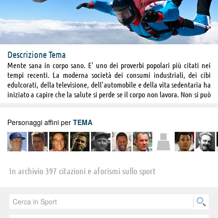
Descrizione Tema
Mente sana in corpo sano. E' uno dei proverbi popolari più citati nei
tempi recenti. La moderna società dei consumi industriali, dei cibi
edulcorati, della televisione, dell'automobile e della vita sedentaria ha
iniziato a capire che la salute si perde se il corpo non lavora. Non si può
far lavorare solo il cervello. Non si può produrre solo lavoro mentale e
trattare la "macchina" come un rottame. Il corpo, il fisico, ha bisogno
Personaggi affini per
TEMA
vitale di movimento. Lo sport non è quindi da farsi solo "per sport", ma
per rispondere alle esigenze vitali del nostro organismo. Scegliete
quello che preferite. Ormai la scelta è vastissima. Dai superclassici
ormai inflazionati quali calcio, pallavolo, basket, nuoto, ciclismo, alle
attività più "new age" quali tai-chi, aikido, pilates, yoga. L'importante è
In archivio 397 citazioni e aforismi sullo sport
fare attività fisica, muove le membra del corpo, oliare le articolazioni,
ossigenare pelle e tessuti, respirare aria sana, mantenere tonici i
muscoli. Anche il vostro cervello ve ne sarà grato, diventando più
produttivo, agile, veloce, dinamico, pronto. Trovate il vostro sport, fate
in fretta! Il vostro copro vi implora!