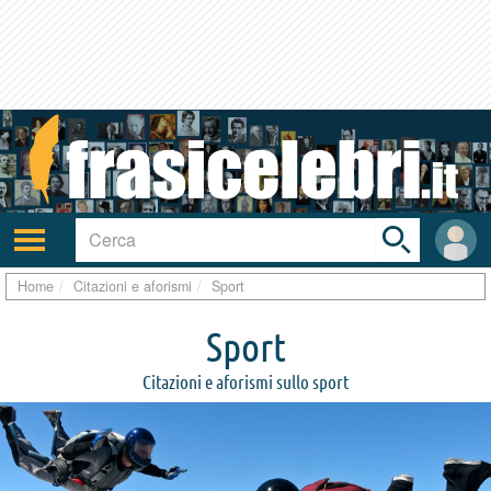
Toggle
search
bar
Attiva/disattiva
User
navigazione
area
Home
Citazioni e aforismi
Sport
Sport
Citazioni e aforismi sullo sport