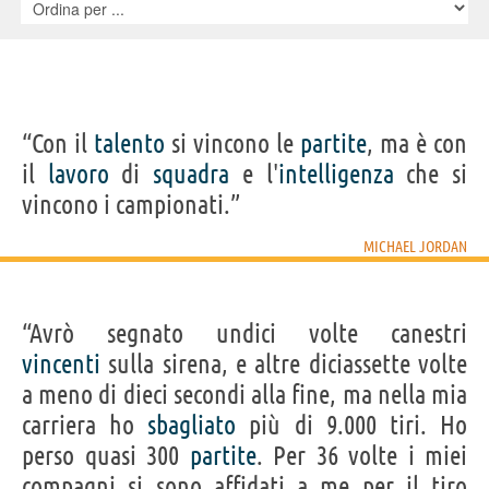
“Con il
talento
si vincono le
partite
, ma è con
il
lavoro
di
squadra
e l'
intelligenza
che si
vincono i campionati.”
MICHAEL JORDAN
“Avrò segnato undici volte canestri
vincenti
sulla sirena, e altre diciassette volte
a meno di dieci secondi alla fine, ma nella mia
carriera ho
sbagliato
più di 9.000 tiri. Ho
perso quasi 300
partite
. Per 36 volte i miei
compagni si sono affidati a me per il tiro