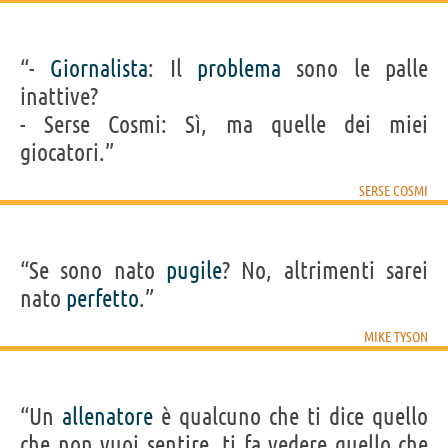
“-
Giornalista
: Il
problema
sono le palle
inattive?
- Serse Cosmi: Sì, ma quelle dei miei
giocatori.”
SERSE COSMI
“Se sono nato
pugile
? No, altrimenti sarei
nato
perfetto
.”
MIKE TYSON
“Un
allenatore
è qualcuno che ti dice quello
che non vuoi sentire, ti fa vedere quello che