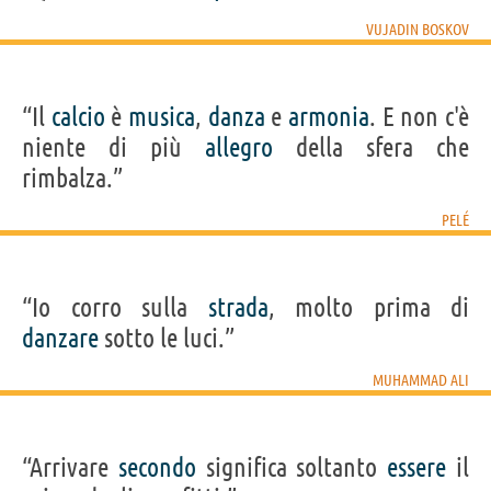
VUJADIN BOSKOV
“Il
calcio
è
musica
,
danza
e
armonia
. E non c'è
niente di più
allegro
della sfera che
rimbalza.”
PELÉ
“Io corro sulla
strada
, molto prima di
danzare
sotto le luci.”
MUHAMMAD ALI
“Arrivare
secondo
significa soltanto
essere
il