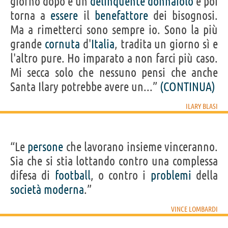
giorno dopo è un
delinquente
donnaiolo
e poi
torna a
essere
il
benefattore
dei bisognosi.
Ma a rimetterci sono sempre io. Sono la più
grande
cornuta
d'
Italia
, tradita un giorno sì e
l'altro pure. Ho imparato a non farci più caso.
Mi secca solo che nessuno pensi che anche
Santa Ilary potrebbe avere un...”
(CONTINUA)
ILARY BLASI
“Le
persone
che lavorano insieme vinceranno.
Sia che si stia lottando contro una complessa
difesa di
football
, o contro i
problemi
della
società
moderna
.”
VINCE LOMBARDI