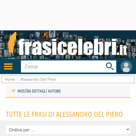
Toggle
search
bar
Attiva/disattiva
User
navigazione
area
Home
Alessandro Del Piero
MOSTRA DETTAGLI AUTORE
Frasi di Alessandro Del Piero
TUTTE LE FRASI DI ALESSANDRO DEL PIERO