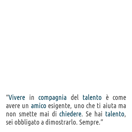
Acquista libri di Alessandro Del Piero su
Frasi, citazioni e aforismi di Alessandro Del Piero
10
IN ITALIANO
“Non mi sveglierò mai da questo sogno, perché è
vero, è tutto vero: sono diventato campione del
mondo, gioco in serie B con la mia squadra, con il
mio 10 sulla schiena.”
ALESSANDRO DEL PIERO
Condividi
Tweet
“
Vivere
in
compagnia
del
talento
è come
Personaggi affini per
PROFESSIONE
CONTENUTI
avere un
amico
esigente, uno che ti aiuta ma
non smette mai di
chiedere
. Se hai
talento
,
sei obbligato a dimostrarlo. Sempre.”