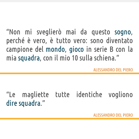
IDENTIKIT E DATI ANAGRAFICI
“Non mi sveglierò mai da questo
sogno
,
Nome
Alessandro
perché è vero, è tutto vero: sono diventato
Cognome
Del Piero
Nato
9 novembre 1974 a Conegliano, TV
campione del
mondo
,
gioco
in serie B con la
Sesso
maschile
Nazionalità
italiana
mia
squadra
, con il mio 10 sulla schiena.”
Professione
calciatore
Segno zodiacale
Scorpione
ALESSANDRO DEL PIERO
LIBRI DI ALESSANDRO DEL PIERO
“Le magliette tutte identiche vogliono
dire
squadra
.”
ALESSANDRO DEL PIERO
Giochiamo
ancora