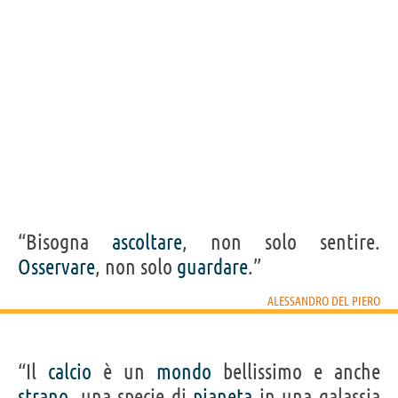
“Bisogna
ascoltare
, non solo sentire.
Osservare
, non solo
guardare
.”
ALESSANDRO DEL PIERO
“Il
calcio
è un
mondo
bellissimo e anche
strano
, una specie di
pianeta
in una galassia