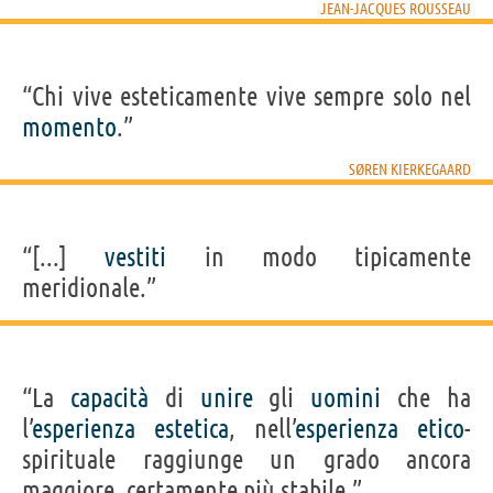
JEAN-JACQUES ROUSSEAU
“Chi vive esteticamente vive sempre solo nel
momento
.”
SØREN KIERKEGAARD
“[...]
vestiti
in modo tipicamente
meridionale.”
“La
capacità
di
unire
gli
uomini
che ha
l’
esperienza
estetica
, nell’
esperienza
etico
-
spirituale raggiunge un grado ancora
maggiore, certamente più stabile.”