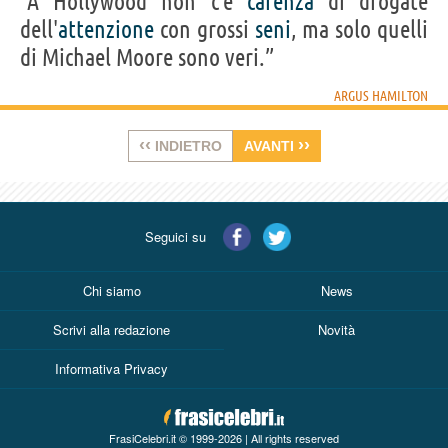
“A Hollywood non c'è
carenza
di drogate
dell'
attenzione
con grossi
seni
, ma solo quelli
di Michael Moore sono veri.”
ARGUS HAMILTON
‹‹
››
INDIETRO
AVANTI
Seguici su
Chi siamo
News
Scrivi alla redazione
Novità
Informativa Privacy
FrasiCelebri.it © 1999-2026 | All rights reserved