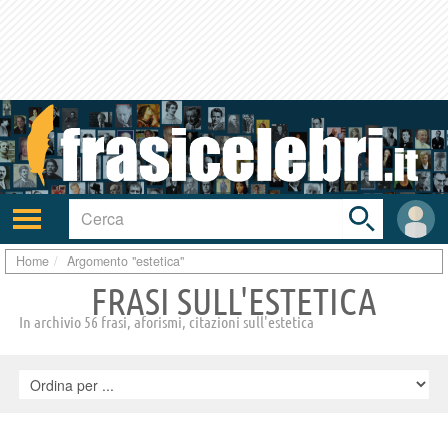
Toggle
search
bar
Attiva/disattiva
User
navigazione
area
Home
Argomento "estetica"
FRASI SULL'ESTETICA
In archivio 56 frasi, aforismi, citazioni sull'estetica