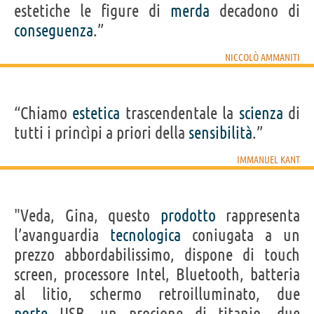
estetiche le figure di
merda
decadono di
conseguenza
.”
NICCOLÒ AMMANITI
“Chiamo
estetica
trascendentale la
scienza
di
tutti i princìpi a priori della
sensibilità
.”
IMMANUEL KANT
"Veda, Gina, questo
prodotto
rappresenta
l’avanguardia
tecnologica
coniugata a un
prezzo abbordabilissimo, dispone di touch
screen, processore Intel, Bluetooth, batteria
al litio, schermo retroilluminato, due
porte
USB, un procione di titanio, due