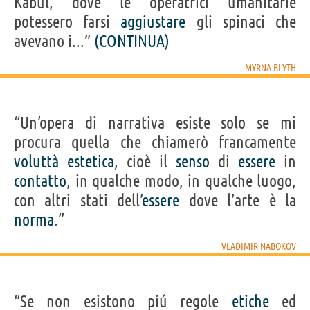
Kabul, dove le operatrici umanitarie
potessero farsi
aggiustare
gli spinaci che
avevano i...”
(CONTINUA)
MYRNA BLYTH
“Un’opera di narrativa esiste solo se mi
procura quella che chiamerò francamente
voluttà
estetica
, cioè il
senso
di
essere
in
contatto
, in qualche modo, in qualche luogo,
con altri stati dell’
essere
dove l’arte è la
norma
.”
VLADIMIR NABOKOV
“Se non esistono piú regole
etiche
ed