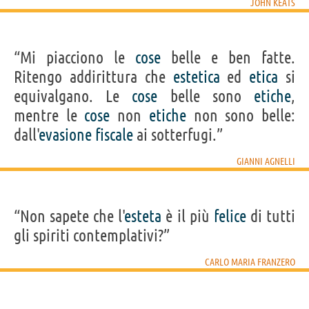
JOHN KEATS
“Mi piacciono le
cose
belle e ben fatte.
Ritengo addirittura che
estetica
ed
etica
si
equivalgano. Le
cose
belle sono
etiche
,
mentre le
cose
non
etiche
non sono belle:
dall'
evasione
fiscale
ai sotterfugi.”
GIANNI AGNELLI
“Non sapete che l'
esteta
è il più
felice
di tutti
gli spiriti contemplativi?”
CARLO MARIA FRANZERO