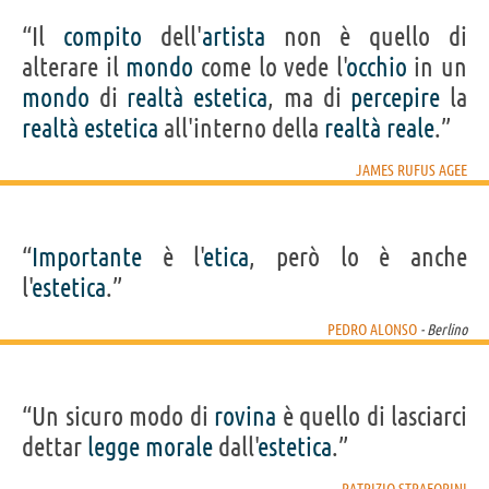
“Il
compito
dell'
artista
non è quello di
alterare il
mondo
come lo vede l'
occhio
in un
mondo
di
realtà
estetica
, ma di
percepire
la
realtà
estetica
all'interno della
realtà
reale
.”
JAMES RUFUS AGEE
“
Importante
è l'
etica
, però lo è anche
l'
estetica
.”
PEDRO ALONSO
- Berlino
“Un sicuro modo di
rovina
è quello di lasciarci
dettar
legge
morale
dall'
estetica
.”
PATRIZIO.STRAFORINI