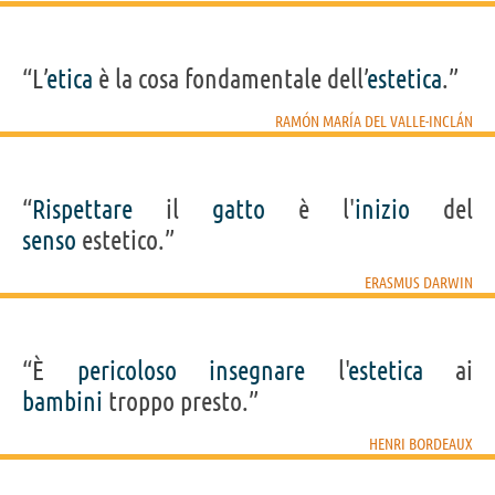
“L’
etica
è la cosa fondamentale dell’
estetica
.”
RAMÓN MARÍA DEL VALLE-INCLÁN
“
Rispettare
il
gatto
è l'
inizio
del
senso
estetico.”
ERASMUS DARWIN
“È
pericoloso
insegnare
l'
estetica
ai
bambini
troppo presto.”
HENRI BORDEAUX