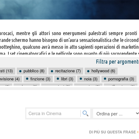
rocaci, mentre gli attori sono energumeni palestrati sempre pronti
grande schermo hanno bisogno di un’aura sensazionalistica che le circond
 botteghino, qualcuno avrà messo in atto sapienti operazioni di marketi
ma. I set cinematografici e le pellicole sono quanto di più sorprendente 
azioni mozzafiato, fotografia degna dei migliori pittori, regie spettacolar
Filtra per argoment
Di seguito trovi una selezione completa di frasi, citazioni e aforismi s
isti (13)
pubblico (8)
recitazione (7)
hollywood (6)
evisione (4)
finzione (3)
libri (3)
noia (3)
pornografia (3)
re (2)
donne (2)
emozioni (2)
musica (2)
riflessione (2)
lti (1)
affari (1)
allenamento (1)
ambizione (1)
›
DI PIÙ SU QUESTA FRASE