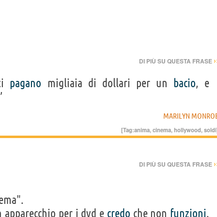
›
DI PIÙ SU QUESTA FRASE
ti
pagano
migliaia di dollari per un
bacio
, e
”
MARILYN MONRO
[Tag:
anima
,
cinema
,
hollywood
,
soldi
›
DI PIÙ SU QUESTA FRASE
nema".
apparecchio per i dvd e
credo
che non
funzioni
.