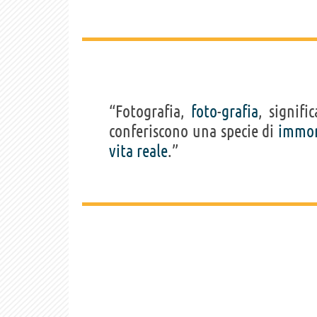
“Fotografia,
foto
-
grafia
, signifi
conferiscono una specie di
immor
vita
reale
.”