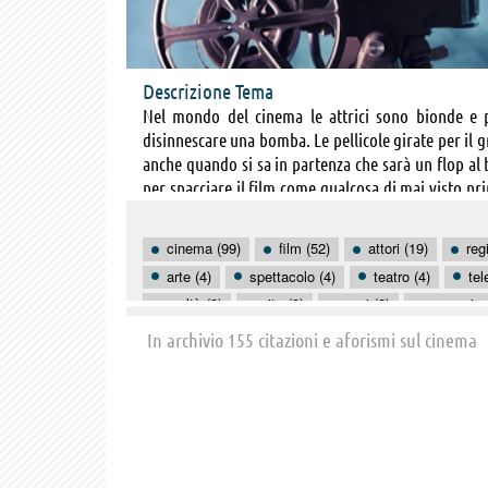
Descrizione Tema
Nel mondo del cinema le attrici sono bionde e p
disinnescare una bomba. Le pellicole girate per il 
anche quando si sa in partenza che sarà un flop al
per spacciare il film come qualcosa di mai visto pri
riesca a pensare: effetti speciali da paura, ambient
e poco importa se gli attori lascino a desiderare. 
cinema (99)
film (52)
attori (19)
reg
mondo del cinema.
arte (4)
spettacolo (4)
teatro (4)
tel
realtà (3)
vita (3)
armi (2)
comunica
sesso (2)
soldi (2)
successo (2)
adu
In archivio 155 citazioni e aforismi sul cinema