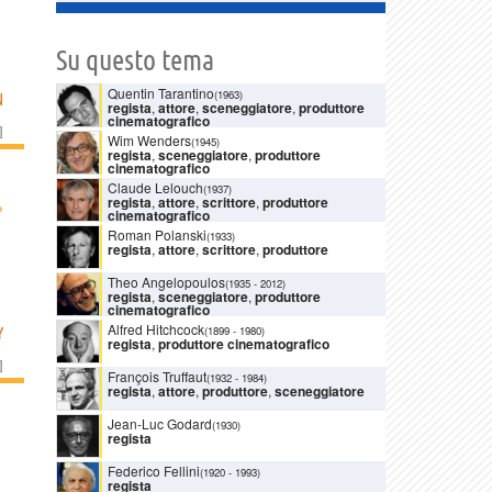
Su questo tema
Quentin Tarantino
(1963)
N
regista
,
attore
,
sceneggiatore
,
produttore
cinematografico
]
Wim Wenders
(1945)
regista
,
sceneggiatore
,
produttore
cinematografico
Claude Lelouch
(1937)
regista
,
attore
,
scrittore
,
produttore
›
cinematografico
Roman Polanski
(1933)
regista
,
attore
,
scrittore
,
produttore
Theo Angelopoulos
(1935
-
2012)
regista
,
sceneggiatore
,
produttore
cinematografico
Alfred Hitchcock
(1899
-
1980)
Y
regista
,
produttore cinematografico
]
François Truffaut
(1932
-
1984)
regista
,
attore
,
produttore
,
sceneggiatore
Jean-Luc Godard
(1930)
regista
Federico Fellini
(1920
-
1993)
regista