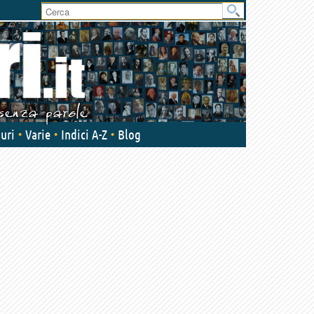
User
area
uri
Varie
Indici A-Z
Blog