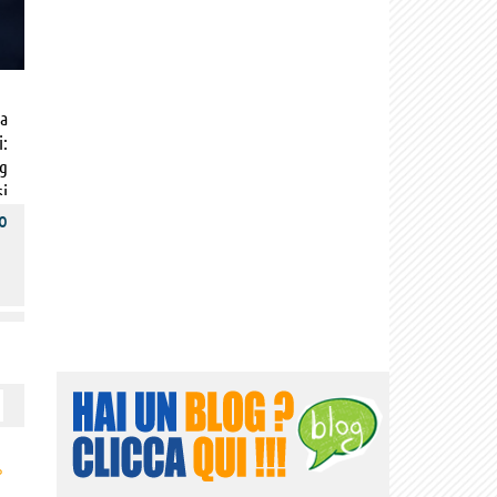
 a
i:
ng
si
i,
o
ul
›