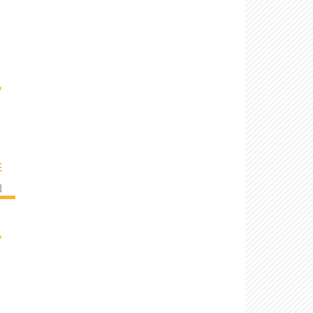
›
E
]
›