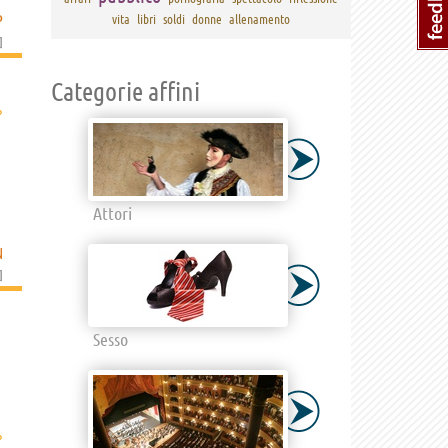
P
vita
libri
soldi
donne
allenamento
]
Categorie affini
›
Attori
N
]
Sesso
›