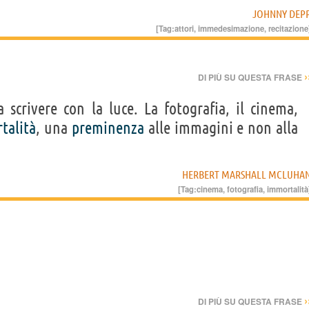
JOHNNY DEP
[Tag:
attori
,
immedesimazione
,
recitazione
›
DI PIÙ SU QUESTA FRASE
ca scrivere con la luce. La fotografia, il cinema,
talità
, una
preminenza
alle immagini e non alla
HERBERT MARSHALL MCLUHA
[Tag:
cinema
,
fotografia
,
immortalità
›
DI PIÙ SU QUESTA FRASE