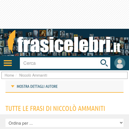
Toggle
search
bar
Attiva/disattiva
User
navigazione
area
Home
Niccolò Ammaniti
MOSTRA DETTAGLI AUTORE
Frasi di Niccolò Ammaniti
TUTTE LE FRASI DI NICCOLÒ AMMANITI