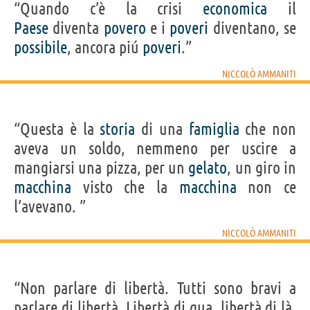
“Quando c’è la crisi
economica
il
Paese
diventa
povero
e i
poveri
diventano, se
possibile
, ancora piú
poveri
.”
NICCOLÒ AMMANITI
“Questa è la
storia
di una
famiglia
che non
aveva un soldo, nemmeno per uscire a
mangiarsi una pizza, per un
gelato
, un giro in
macchina
visto che la
macchina
non ce
l’avevano. ”
NICCOLÒ AMMANITI
“Non parlare di libertà. Tutti sono bravi a
parlare di libertà. Libertà di qua, libertà di là.