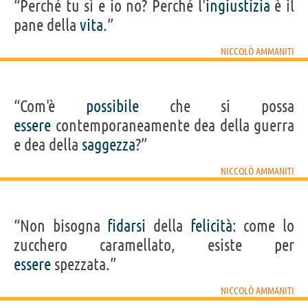
“Perché tu sì e io no? Perché l'
ingiustizia
è il
pane della
vita
.”
NICCOLÒ AMMANITI
“Com'è
possibile
che si possa
essere
contemporaneamente dea della guerra
e dea della
saggezza
?”
NICCOLÒ AMMANITI
“Non bisogna
fidarsi
della
felicità
: come lo
zucchero caramellato, esiste per
essere
spezzata.”
NICCOLÒ AMMANITI