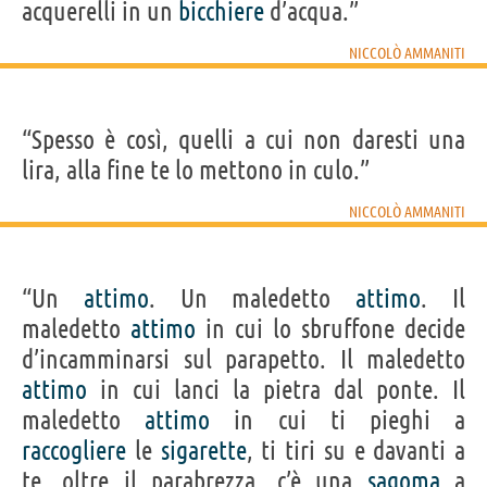
acquerelli in un
bicchiere
d’acqua.”
NICCOLÒ AMMANITI
“Spesso è così, quelli a cui non daresti una
lira, alla fine te lo mettono in culo.”
NICCOLÒ AMMANITI
“Un
attimo
. Un maledetto
attimo
. Il
maledetto
attimo
in cui lo sbruffone decide
d’incamminarsi sul parapetto. Il maledetto
attimo
in cui lanci la pietra dal ponte. Il
maledetto
attimo
in cui ti pieghi a
raccogliere
le
sigarette
, ti tiri su e davanti a
te, oltre il parabrezza, c’è una
sagoma
a