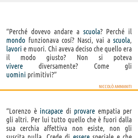
IDENTIKIT E DATI ANAGRAFICI
“Perché dovevo andare a
scuola
? Perché il
Nome
Niccolò
mondo
funzionava cosí? Nasci, vai a
scuola
,
Cognome
Ammaniti
Nato
25 settembre 1966 a Roma
lavori
e muori. Chi aveva deciso che quello era
Sesso
maschile
Nazionalità
italiana
il modo giusto? Non si poteva
Professione
scrittore
Segno zodiacale
Bilancia
vivere
diversamente? Come gli
LIBRI DI NICCOLÒ AMMANITI
uomini
primitivi?”
NICCOLÒ AMMANITI
“Lorenzo è
incapace
di
provare
empatia per
gli altri. Per lui tutto quello che è fuori dalla
Il custode
La vita intima
Anna
Il momento è
Io e
delicato
sua cerchia affettiva non esiste, non gli
suscita nulla. Crede di
essere
speciale e che