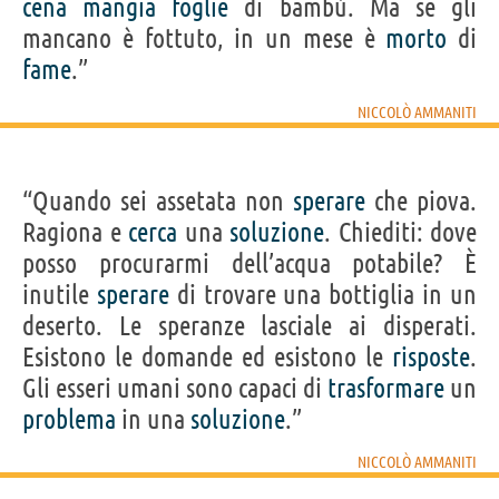
cena
mangia
foglie
di bambù. Ma se gli
mancano è fottuto, in un mese è
morto
di
fame
.”
NICCOLÒ AMMANITI
“Quando sei assetata non
sperare
che piova.
Ragiona e
cerca
una
soluzione
. Chiediti: dove
posso procurarmi dell’acqua potabile? È
inutile
sperare
di trovare una bottiglia in un
deserto. Le speranze lasciale ai disperati.
Esistono le domande ed esistono le
risposte
.
Gli esseri umani sono capaci di
trasformare
un
problema
in una
soluzione
.”
NICCOLÒ AMMANITI