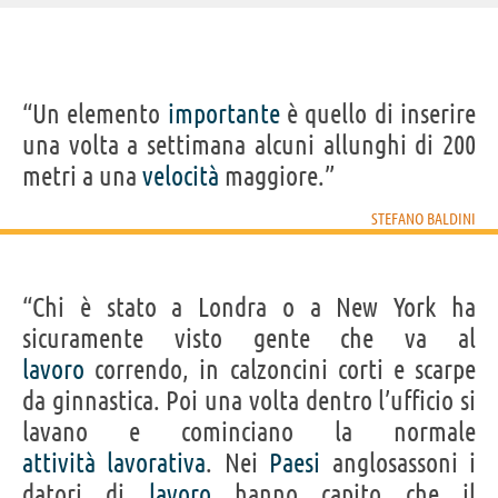
IDENTIKIT E DATI ANAGRAFICI
“Un elemento
importante
è quello di inserire
Nome
Stefano
una volta a settimana alcuni allunghi di 200
Cognome
Baldini
Nato
25 maggio 1971
metri a una
velocità
maggiore.”
Sesso
maschile
Nazionalità
italiana
Professione
atleta
(
maratoneta e mezzofondista
)
STEFANO BALDINI
Segno zodiacale
Gemelli
LIBRI DI STEFANO BALDINI
“Chi è stato a Londra o a New York ha
sicuramente visto gente che va al
lavoro
correndo, in calzoncini corti e scarpe
da ginnastica. Poi una volta dentro l’ufficio si
lavano e cominciano la normale
Quelli che
Maratona per
corrono
tutti
attività
lavorativa
. Nei
Paesi
anglosassoni i
datori di
lavoro
hanno capito che il