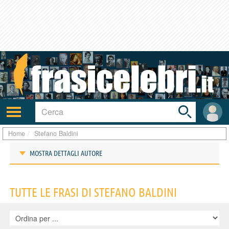
Toggle
search
bar
Attiva/disattiva
User
navigazione
area
Home
Stefano Baldini
MOSTRA DETTAGLI AUTORE
Frasi di Stefano Baldini
TUTTE LE FRASI DI STEFANO BALDINI