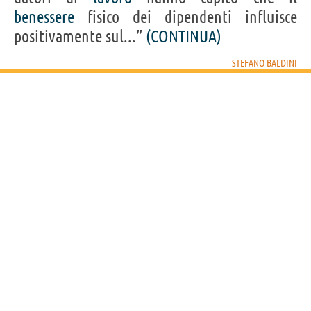
Acquista libri di Stefano Baldini su
benessere
fisico dei dipendenti influisce
positivamente sul...”
(CONTINUA)
Frasi, citazioni e aforismi di Stefano Baldini
9
IN ITALIANO
STEFANO BALDINI
Personaggi affini per
PROFESSIONE
CONTENUTI