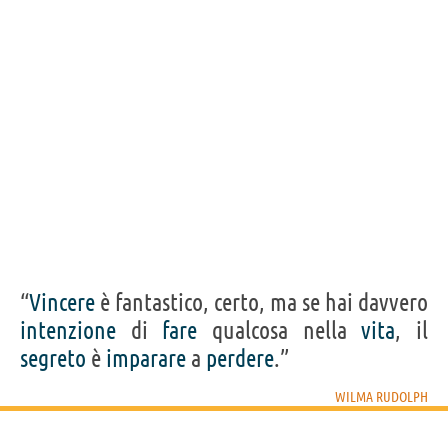
Frasi, citazioni e aforismi di Wilma Rudolph
11
IN ITALIANO
Personaggi affini per
PROFESSIONE
CONTENUTI
“
Vincere
è fantastico, certo, ma se hai davvero
intenzione
di
fare
qualcosa nella
vita
, il
segreto
è
imparare
a
perdere
.”
WILMA RUDOLPH