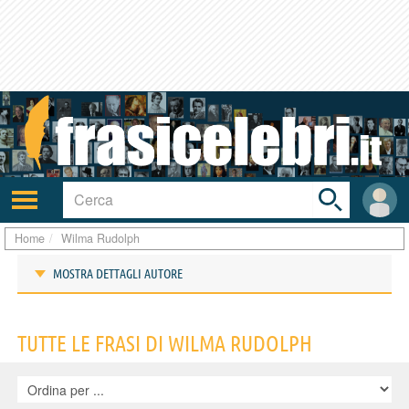
Toggle
search
bar
Attiva/disattiva
User
navigazione
area
Home
Wilma Rudolph
MOSTRA DETTAGLI AUTORE
Frasi di Wilma Rudolph
TUTTE LE FRASI DI WILMA RUDOLPH