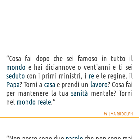
“Cosa fai dopo che sei famoso in tutto il
mondo
e hai diciannove o vent'anni e ti sei
seduto
con i primi ministri, i
re
e le regine, il
Papa
? Torni a
casa
e prendi un
lavoro
? Cosa fai
per mantenere la tua
sanità
mentale? Torni
nel
mondo
reale
.”
WILMA RUDOLPH
“Non posso sono due
parole
che non sono mai