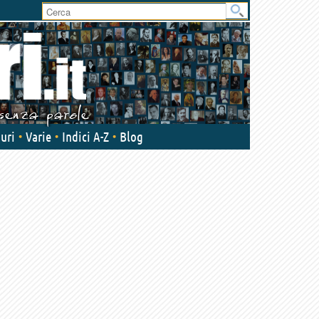
User
area
uri
Varie
Indici A-Z
Blog