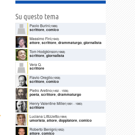
Su questo tema
Paolo Burini
(1986)
scrittore
,
comico
Massimo Fini
(1943)
attore
,
scrittore
,
drammaturgo
,
giornalista
Tom Hodgkinson
(1968)
scrittore
,
giornalista
Vera Q.
scrittore
Flavio Oreglio
(1958)
scrittore
,
comico
Pietro Aretino
(1492
-
1556)
poeta
,
scrittore
,
drammaturgo
Henry Valentine Miller
(1891
-
1980)
scrittore
›
Luciana Littizzetto
(1964)
umorista
,
attore
,
doppiatore
,
comico
Roberto Benigni
(1952)
attore
,
comico