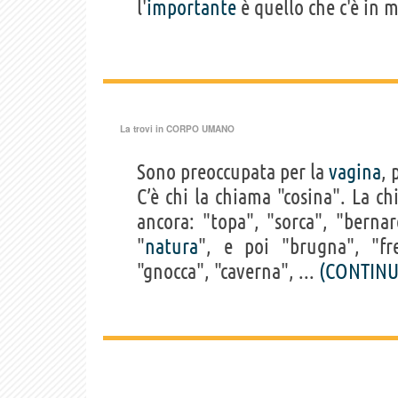
l'
importante
è quello che c'è in m
La trovi in
CORPO UMANO
Sono preoccupata per la
vagina
, 
C’è chi la chiama "cosina". La c
ancora: "topa", "sorca", "bernar
"
natura
", e poi "brugna", "fr
"gnocca", "caverna", ...
(CONTINU