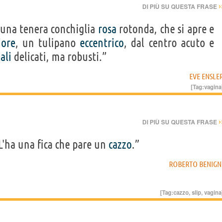
›
DI PIÙ SU QUESTA FRASE
 una tenera conchiglia
rosa
rotonda, che si apre e
iore
, un tulipano
eccentrico
, dal centro acuto e
ali
delicati, ma robusti.”
EVE ENSLE
[Tag:
vagina
›
DI PIÙ SU QUESTA FRASE
L'ha una fica che pare un
cazzo
.”
ROBERTO BENIGN
[Tag:
cazzo
,
slip
,
vagina