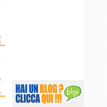
›
R
]
›
I
]