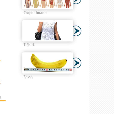
Corpo Umano
T-Shirt
›
Sesso
C
]