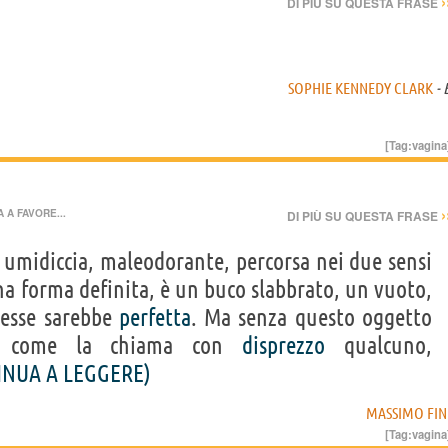
›
DI PIÙ SU QUESTA FRASE
SOPHIE KENNEDY CLARK
- 
[Tag:
vagina
›
 A FAVORE...
DI PIÙ SU QUESTA FRASE
, umidiccia, maleodorante, percorsa nei due sensi
na forma definita, è un buco slabbrato, un vuoto,
esse sarebbe
perfetta
. Ma senza questo oggetto
fica' come la chiama con
disprezzo
qualcuno,
INUA A LEGGERE)
MASSIMO FIN
[Tag:
vagina