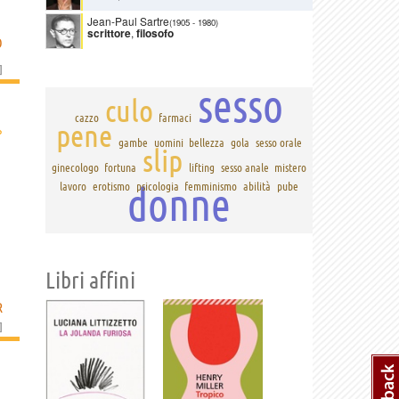
Jean-Paul Sartre
(1905
-
1980)
scrittore
,
filosofo
O
]
sesso
culo
cazzo
farmaci
pene
›
gambe
uomini
bellezza
gola
sesso orale
slip
ginecologo
fortuna
lifting
sesso anale
mistero
donne
lavoro
erotismo
psicologia
femminismo
abilità
pube
Libri affini
R
]