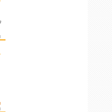
›
B
]
›
I
]