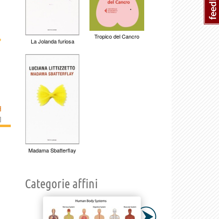
Tropico del Cancro
›
La Jolanda furiosa
H
]
Madama Sbatterflay
Categorie affini