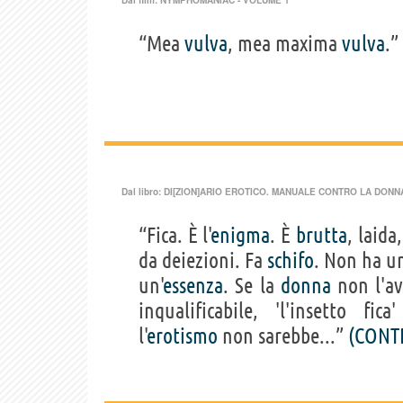
“Mea
vulva
, mea maxima
vulva
.”
Dal libro:
DI[ZION]ARIO EROTICO. MANUALE CONTRO LA DONNA
“Fica. È l'
enigma
. È
brutta
, laida
da deiezioni. Fa
schifo
. Non ha u
un'
essenza
. Se la
donna
non l'av
inqualificabile, 'l'insetto 
l'
erotismo
non sarebbe...”
(CONT