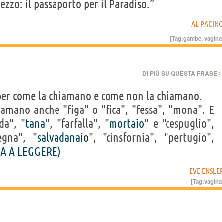
ezzo: il passaporto per il Paradiso.”
AL PACIN
[Tag:
gambe
,
vagina
›
DI PIÙ SU QUESTA FRASE
per come la chiamano e come non la chiamano.
hiamano anche "figa" o "fica", "fessa", "mona". E
da", "
tana
", "farfalla", "
mortaio
" e "cespuglio",
egna", "
salvadanaio
", "cinsfornia", "pertugio",
A A LEGGERE)
EVE ENSLE
[Tag:
vagina