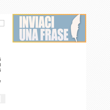
i
l
i
e