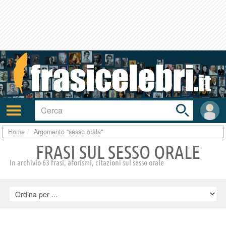
Toggle
search
bar
Attiva/disattiva
User
navigazione
area
Home
Argomento "sesso orale"
FRASI SUL SESSO ORALE
In archivio 63 frasi, aforismi, citazioni sul sesso orale