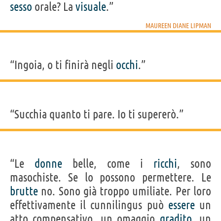
sesso
orale? La
visuale
.”
MAUREEN DIANE LIPMAN
“Ingoia, o ti finirà negli
occhi
.”
“Succhia quanto ti pare. Io ti supererò.”
“Le
donne
belle, come i
ricchi
, sono
masochiste. Se lo possono permettere. Le
brutte
no. Sono già troppo umiliate. Per loro
effettivamente il cunnilingus può
essere
un
atto compensativo, un omaggio
gradito
, un