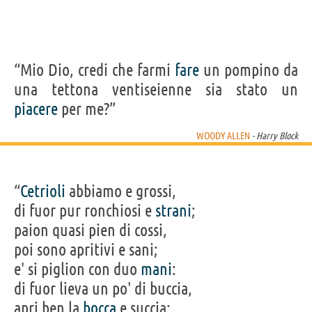
“Mio Dio, credi che farmi
fare
un pompino da
una tettona ventiseienne sia stato un
piacere
per me?”
WOODY ALLEN
- Harry Block
“
Cetrioli
abbiamo e grossi,
di fuor pur ronchiosi e
strani
;
paion quasi pien di cossi,
poi sono apritivi e sani;
e' si piglion con duo
mani
:
di fuor lieva un po' di buccia,
apri ben la
bocca
e succia;