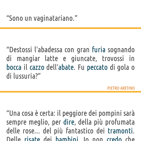
“Sono un vaginatariano.”
“Destossi l'abadessa con gran
furia
sognando
di mangiar latte e giuncate, trovossi in
bocca
il
cazzo
dell'
abate
. Fu
peccato
di gola o
di lussuria?”
PIETRO ARETINO
“Una cosa è certa: il peggiore dei pompini sarà
sempre meglio, per
dire
, della più profumata
delle rose... del più fantastico dei
tramonti
.
Delle
risate
dei
bambini
. Io non
credo
che