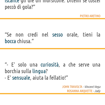
istante
gli diè un morsicone. Ditemi se costei
peccò di gola?”
PIETRO ARETINO
“Se non credi nel
sesso
orale, tieni la
bocca
chiusa.”
“- E' solo una
curiosità
, a che serve una
borchia sulla
lingua
?
- E'
sensuale
, aiuta la fellatio!”
JOHN TRAVOLTA
- Vincent Vega
ROSANNA ARQUETTE
- Jody