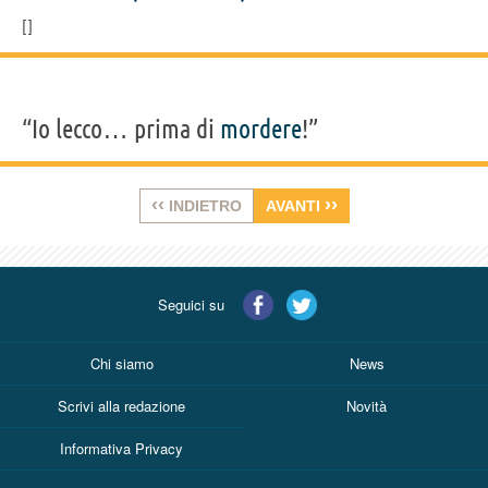
“Io lecco… prima di
mordere
!”
‹‹
››
INDIETRO
AVANTI
Seguici su
Chi siamo
News
Scrivi alla redazione
Novità
Informativa Privacy