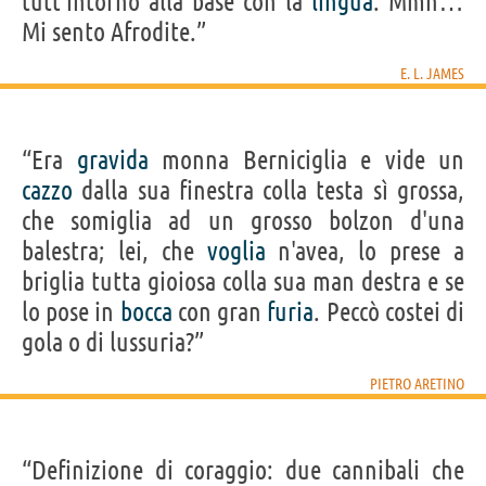
tutt’intorno alla base con la
lingua
. Mmh…
Mi sento Afrodite.”
E. L. JAMES
“Era
gravida
monna Berniciglia e vide un
cazzo
dalla sua finestra colla testa sì grossa,
che somiglia ad un grosso bolzon d'una
balestra; lei, che
voglia
n'avea, lo prese a
briglia tutta gioiosa colla sua man destra e se
lo pose in
bocca
con gran
furia
. Peccò costei di
gola o di lussuria?”
PIETRO ARETINO
“Definizione di coraggio: due cannibali che