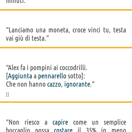
minuti.
“Lanciamo una moneta, croce vinci tu, testa
vai giù di testa.”
“Alex fa i pompini ai coccodrilli.
[
Aggiunta
a
pennarello
sotto]:
Che non hanno
cazzo
,
ignorante
.”
“Non riesco a
capire
come un semplice
boccaglio possa
costare
il 35% in meno