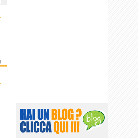
›
]
›