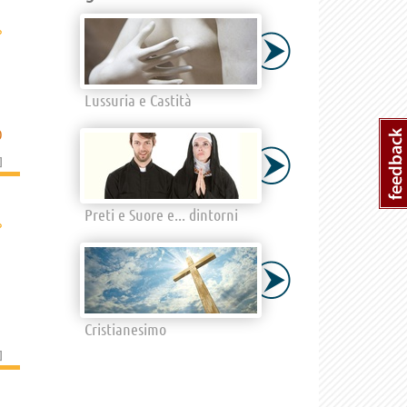
›
Lussuria e Castità
O
]
Preti e Suore e... dintorni
›
Cristianesimo
]