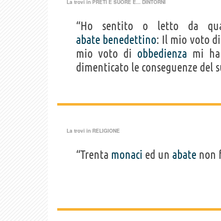
La trovi in
PRETI E SUORE E... DINTORNI
“Ho sentito o letto da qu
abate
benedettino
: Il mio voto d
mio voto di
obbedienza
mi ha 
dimenticato le conseguenze del 
La trovi in
RELIGIONE
“Trenta
monaci
ed un
abate
non f