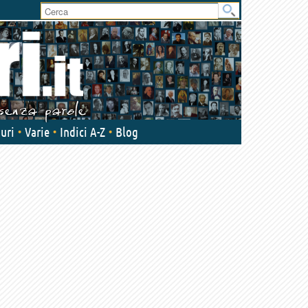
User
area
uri
Varie
Indici A-Z
Blog