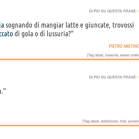
›
DI PIÙ SU QUESTA FRASE
ia
sognando di mangiar latte e giuncate, trovossi
ccato
di gola o di lussuria?”
PIETRO ARETIN
[Tag:
abati
,
lussuria
,
sesso orale
›
DI PIÙ SU QUESTA FRASE
à.”
[Tag:
abati
,
ambizione
,
frati
,
potere