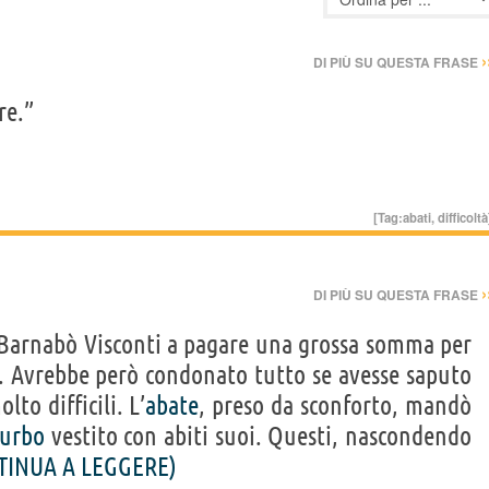
›
DI PIÙ SU QUESTA FRASE
re.”
[Tag:
abati
,
difficoltà
›
DI PIÙ SU QUESTA FRASE
Barnabò Visconti a pagare una grossa somma per
. Avrebbe però condonato tutto se avesse saputo
o difficili. L’
abate
, preso da sconforto, mandò
furbo
vestito con abiti suoi. Questi, nascondendo
TINUA A LEGGERE)