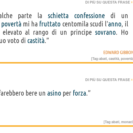
›
DI PIÙ SU QUESTA FRASE
alche parte la
schietta
confessione
di un
i
povertà
mi ha
fruttato
centomila scudi l'
anno
, il
elevato al rango di un principe
sovrano
. Ho
suo voto di
castità
.”
EDWARD GIBBO
[Tag:
abati
,
castità
,
povertà
›
DI PIÙ SU QUESTA FRASE
arebbero bere un
asino
per
forza
.”
[Tag:
abati
,
monaci