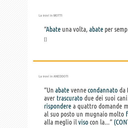
La trovi in
MOTTI
“
Abate
una volta,
abate
per semp
La trovi in
ANEDDOTI
“Un
abate
venne
condannato
da 
aver
trascurato
due dei suoi cani
rispondere
a quattro domande molt
al suo posto un mugnaio molto
alla meglio il
viso
con la...”
(CON