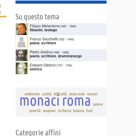
I
]
Su questo tema
Filippo Melantone
(1497
-
1560)
filosofo
,
teologo
Franco Sacchetti
(1332
-
1400)
poeta
,
scrittore
Pietro Aretino
(1492
-
1556)
poeta
,
scrittore
,
drammaturgo
Edward Gibbon
(1737
-
1794)
storico
monaci
roma
ambizione
castità
difficoltà
sesso orale
vescovi
potere
povertà
mugnaio
ricchezza
lussuria
frati
Categorie affini