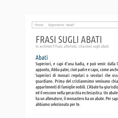
Home
Argomento "abati"
FRASI SUGLI ABATI
In archivio 9 frasi, aforismi, citazioni sugli abati
Abati
Superiori, e capi d'una badía, e può venír dalla 
appunto, Abba pater, cioè padre e capo, come anche
Superiori di monaci regolari o secolari che osser
guardiano. Prima del cristianesimo venivano chia
appartenenti di famiglie nobili. L'Abate ha giurisdiz
ed il vescovo nella gerarchia ecclesiastica. Un aba
ha un allenatore, il monastero ha un abate. Per saper
abbiamo selezionato per te.