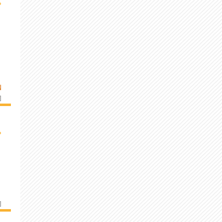
›
N
]
›
]