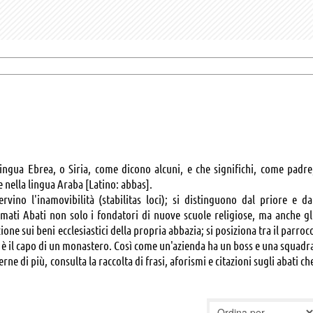
lingua Ebrea, o Siria, come dicono alcuni, e che significhi, come padre
 nella lingua Araba [Latino: abbas].
vino l'inamovibilità (stabilitas loci); si distinguono dal priore e da
mati Abati non solo i fondatori di nuove scuole religiose, ma anche gl
ione sui beni ecclesiastici della propria abbazia; si posiziona tra il parroc
te è il capo di un monastero. Così come un'azienda ha un boss e una squadr
ne di più, consulta la raccolta di frasi, aforismi e citazioni sugli abati ch