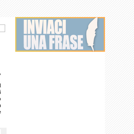
,
l
i
o
a
e