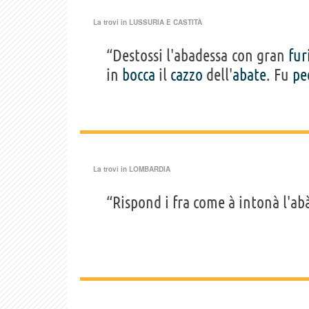
La trovi in
LUSSURIA E CASTITÀ
“Destossi l'abadessa con gran
fur
in
bocca
il
cazzo
dell'
abate
. Fu
pe
La trovi in
LOMBARDIA
“Rispond i fra come à intonà l'ab