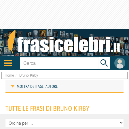
Toggle
search
bar
Attiva/disattiva
User
navigazione
area
Home
Bruno Kirby
MOSTRA DETTAGLI AUTORE
Frasi di Bruno Kirby
TUTTE LE FRASI DI BRUNO KIRBY