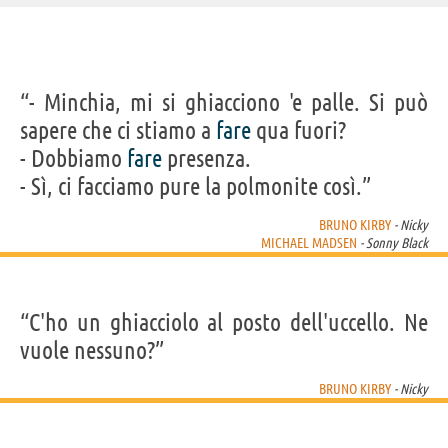
IDENTIKIT E DATI ANAGRAFICI
“- Minchia, mi si ghiacciono 'e palle. Si può
Nome
Bruno Giovanni
sapere che ci stiamo a
fare
qua fuori?
Cognome
Quidaciolu Jr
Pseudonimo
Bruno Kirby
- Dobbiamo
fare
presenza.
Nato
28 aprile 1949
Morto
14 agosto 2006
- Sì, ci facciamo pure la polmonite così.”
Sesso
maschile
Nazionalità
statunitense
Professione
attore
BRUNO KIRBY
- Nicky
Segno zodiacale
Toro
MICHAEL MADSEN
- Sonny Black
FILM DI BRUNO KIRBY
“C'ho un ghiacciolo al posto dell'uccello. Ne
vuole nessuno?”
BRUNO KIRBY
- Nicky
Donnie Brasco
Scappo dalla
Harry, ti
Il Padrino - Parte
città -...
presento...
II