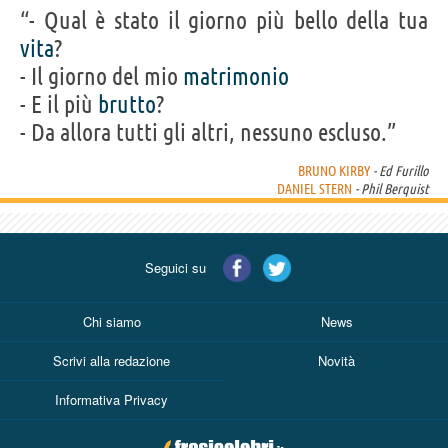
“- Qual è stato il giorno più bello della tua
Acquista film con Bruno Kirby su
vita
?
- Il giorno del mio
matrimonio
Frasi, citazioni e aforismi di Bruno Kirby
- E il più
brutto
?
3
IN ITALIANO
- Da allora tutti gli altri, nessuno escluso.”
BRUNO KIRBY
- Ed Furillo
Personaggi affini per
CAST
GENERI
DANIEL STERN
- Phil Berquist
Seguici su
Chi siamo
News
Scrivi alla redazione
Novità
Informativa Privacy