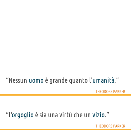
Condividi
Tweet
Personaggi affini per
PROFESSIONE
CONTENUTI
“Nessun
uomo
è grande quanto l'
umanità
.”
THEODORE PARKER
“L'
orgoglio
è sia una virtù che un
vizio
.”
THEODORE PARKER