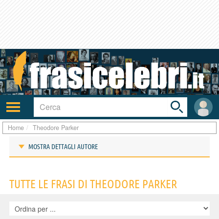
Toggle
search
bar
Attiva/disattiva
User
navigazione
area
Home
Theodore Parker
MOSTRA DETTAGLI AUTORE
Frasi di Theodore Parker
TUTTE LE FRASI DI THEODORE PARKER