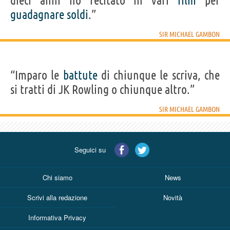
dieci anni ho recitato in vari
film
per
guadagnare
soldi
.”
SIR MICHAEL GAMBON
“Imparo le
battute
di chiunque le scriva, che
si tratti di JK Rowling o chiunque altro.”
SIR MICHAEL GAMBON
Seguici su
Chi siamo
News
Scrivi alla redazione
Novità
Informativa Privacy