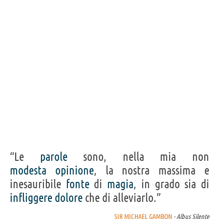
Acquista film con Sir Michael Gambon su
Frasi, citazioni e aforismi di Sir Michael Gambon
10
IN ITALIANO
Personaggi affini per
CAST
GENERI
“Le
parole
sono, nella mia non
modesta
opinione
, la nostra massima e
inesauribile
fonte
di
magia
, in grado sia di
infliggere
dolore
che di alleviarlo.”
SIR MICHAEL GAMBON
- Albus Silente