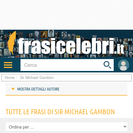
Toggle
search
bar
Attiva/disattiva
User
navigazione
area
Home
Sir Michael Gambon
MOSTRA DETTAGLI AUTORE
Frasi di Sir Michael Gambon
TUTTE LE FRASI DI SIR MICHAEL GAMBON