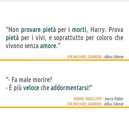
IDENTIKIT E DATI ANAGRAFICI
“Non
provare
pietà
per i
morti
, Harry. Prova
Nome
Michael John
pietà
per i vivi, e soprattutto per coloro che
Cognome
Gambon
Pseudonimo
Michael Gambon
vivono senza
amore
.”
Titolo
Sir
Nato
19 ottobre 1940
Sesso
maschile
SIR MICHAEL GAMBON
- Albus Silente
Nazionalità
irlandese
Professione
attore
,
doppiatore
Segno zodiacale
Bilancia
FILM DI SIR MICHAEL GAMBON
“- Fa male morire?
- È più
veloce
che
addormentarsi
!”
DANIEL RADCLIFFE
- Harry Potter
SIR MICHAEL GAMBON
- Albus Silente
Judy
Johnny
Kingsman: Il
Ave, Cesare!
Harry Po
English...
cerchio...
Doni