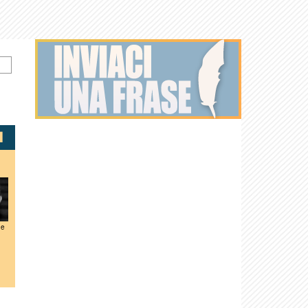
de
Emma
Michael
Bob Bergen
Jeremy
Martin Short
Thompson
Wincott
Suarez