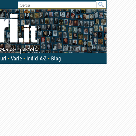
User
area
uri
Varie
Indici A-Z
Blog