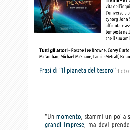
vita dell'inq
l'universo a 
cyborg John S
affrontare as
tempesta nell
che il suo ami
Tutti gli attori
– Roscoe Lee Browne, Corey Burton,
McGoohan, Michael McShane, Laurie Metcalf, Bria
Wincott, Jack Angel, Bob Bergen, Rodger Bumpass, 
Mona Marshall, Mickie McGowan, Patrick Pinney, P
Frasi di “Il pianeta del tesoro”
1 cita
“Un
momento
, stammi un po' a s
grandi
imprese
, ma devi prend