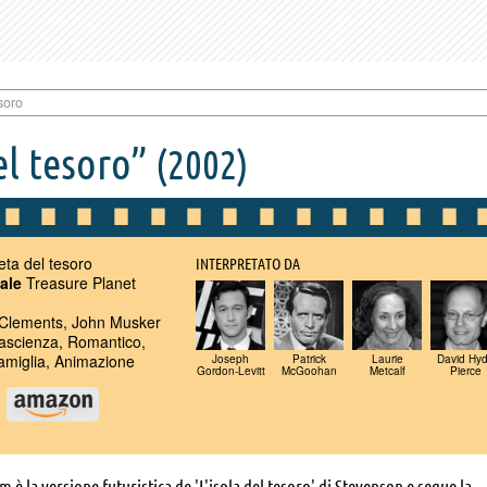
soro
el tesoro”
(2002)
eta del tesoro
INTERPRETATO DA
nale
Treasure Planet
Clements, John Musker
ascienza, Romantico,
amiglia, Animazione
Joseph
Patrick
Laurie
David Hy
Gordon-Levitt
McGoohan
Metcalf
Pierce
u
ilm è la versione futuristica de 'L'isola del tesoro' di Stevenson e segue la