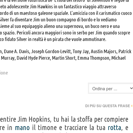
uieto adolescente Jim Hawkins in un fantastico viaggio attraverso
bordo di un maestoso galeone spaziale. L'amicizia con il carismatico cuoco
ilver fa diventare Jim un buon compagno di bordo e lo vediamo
sieme al suo equipaggio alieno una supernova, un buco nero e una
o spazio. Pericoli ancora maggiori sono in serbo per Jim quando scopre
co fidato Silver in realtà è un pirata che vuole ammutinare.
 Dane A. Davis, Joseph Gordon-Levitt, Tony Jay, Austin Majors, Patrick
n Murray, David Hyde Pierce, Martin Short, Emma Thompson, Michael
Jane Carr, John Cygan, Jennifer Darling, Paul Eiding, Sherry Lynn,
hil Proctor, Jeremy Suarez, Jim Ward
zione
›
DI PIÙ SU QUESTA FRASE
entire Jim Hopkins, tu hai la stoffa per compiere
ere in
mano
il timone e tracciare la tua
rotta
, e