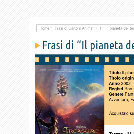
Home
Frasi di Cartoni Animati
I
Il pianeta del te
Frasi di “Il pianeta d
Titolo
Il pian
Titolo origi
Anno
2002
Registi
Ron 
Genere
Fant
Avventura, F
Acquistalo s
Trama
– Il f