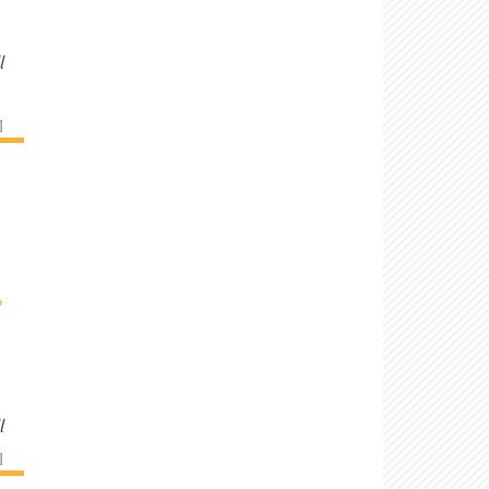
l
]
›
l
]