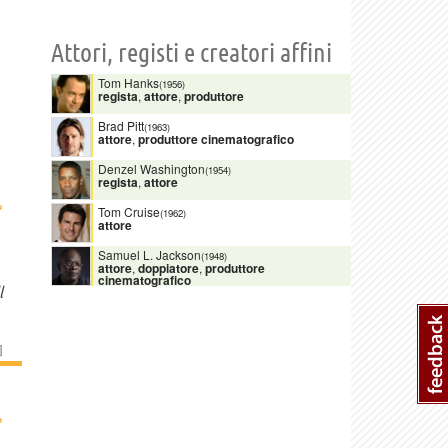
Attori, registi e creatori affini
Tom Hanks
(1956)
regista
,
attore
,
produttore
Brad Pitt
(1963)
attore
,
produttore cinematografico
Denzel Washington
(1954)
regista
,
attore
›
Tom Cruise
(1962)
attore
Samuel L. Jackson
(1948)
attore
,
doppiatore
,
produttore
cinematografico
l
]
›