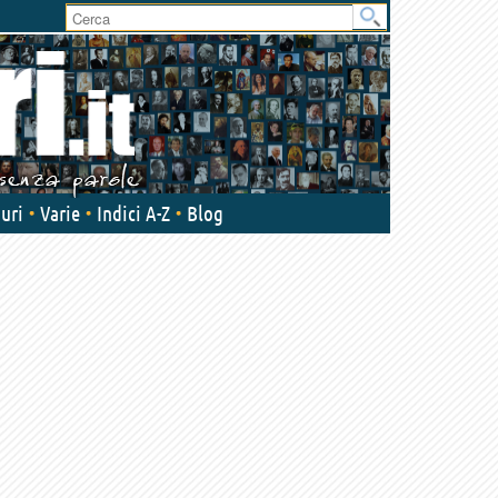
User
area
uri
Varie
Indici A-Z
Blog