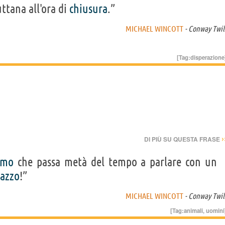
ttana all'ora di
chiusura
.”
MICHAEL WINCOTT
- Conway Twil
[Tag:
disperazione
›
DI PIÙ SU QUESTA FRASE
omo
che passa metà del tempo a parlare con un
cazzo
!”
MICHAEL WINCOTT
- Conway Twil
[Tag:
animali
,
uomini