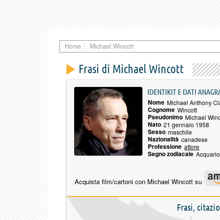
Home
Michael Wincott
Frasi di Michael Wincott
IDENTIKIT E DATI ANAGR
Nome
Michael Anthony Cl
Cognome
Wincott
Pseudonimo
Michael Winc
Nato
21 gennaio 1958
Sesso
maschile
Nazionalità
canadese
Professione
attore
Segno zodiacale
Acquario
Acquista film/cartoni con Michael Wincott su
Frasi, citaz