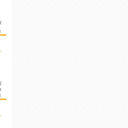
l
]
›
l
n
]
›