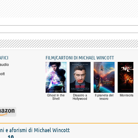
AFICI
FILM/CARTONI DI MICHAEL WINCOTT
audio
ott
Ghost in the
Disastro a
Il pianeta del
Montecristo
Shell
Hollywood
tesoro
ioni e aforismi di Michael Wincott