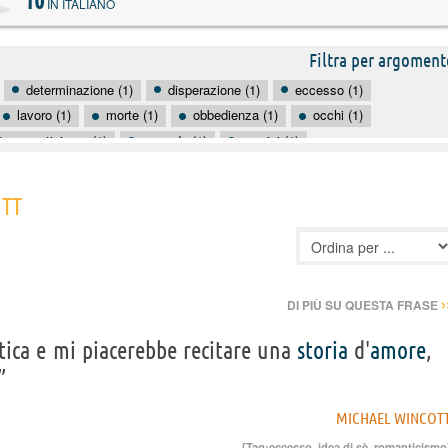
10
IN ITALIANO
Filtra per argoment
determinazione (1)
disperazione (1)
eccesso (1)
lavoro (1)
morte (1)
obbedienza (1)
occhi (1)
romanticismo (1)
sguardo (1)
uomini (1)
OTT
›
DI PIÙ SU QUESTA FRASE
ca e mi piacerebbe recitare una
storia
d'
amore
,
”
MICHAEL WINCOT
[Tag:
eccesso
,
idea di sè
,
romanticismo