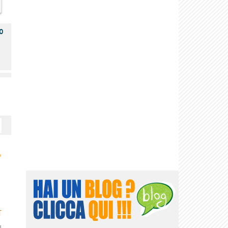
o
›
T
]