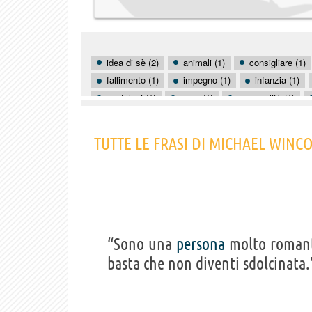
idea di sè (2)
animali (1)
consigliare (1)
fallimento (1)
impegno (1)
infanzia (1)
pantaloni (1)
pene (1)
personalità (1)
TUTTE LE FRASI DI MICHAEL WINC
“Sono una
persona
molto romanti
basta che non diventi sdolcinata.