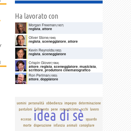
Ha lavorato con
›
Morgan Freeman
(1937)
regista
,
attore
Oliver Stone
(1946)
regista
,
sceneggiatore
,
attore
r
Kevin Reynolds
(1952)
regista
,
sceneggiatore
]
Crispin Glover
(1964)
attore
,
regista
,
sceneggiatore
,
musicista
,
scrittore
,
produttore cinematografico
Ron Perlman
(1950)
attore
,
doppiatore
uomini
personalità
obbedienza
impegno
determinazione
idea di sè
pantaloni
fallimento
pene
romanticismo
occhi
lavoro
eccesso
sguardo
morte
disperazione
infanzia
animali
consigliare