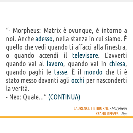
IDENTIKIT E DATI ANAGRAFICI
“- Morpheus: Matrix è ovunque, è intorno a
Nome
Laurence John
noi. Anche
adesso
, nella stanza in cui siamo. È
Cognome
Fishburne III
Pseudonimo
Laurence Fishburne
quello che vedi quando ti affacci alla finestra,
Nato
30 luglio 1961
Sesso
maschile
o quando accendi il
televisore
. L'avverti
Nazionalità
statunitense
Professione
attore
,
sceneggiatore
,
regista
,
produttore
quando vai al
lavoro
, quando vai in
chiesa
,
cinematografico
quando paghi le
Segno zodiacale
tasse
. È il
mondo
che ti è
Leone
stato messo davanti agli
FILM/SERIE TV DI LAURENCE FISHBURNE
occhi
per nasconderti
la verità.
- Neo: Quale...”
(CONTINUA)
LAURENCE FISHBURNE
- Morpheus
KEANU REEVES
- Neo
John Wick 4
John Wick 3 -
Che fine ha
Ant-Man and the
Il corrie
Parabellum
fatto...
Wasp
Mu