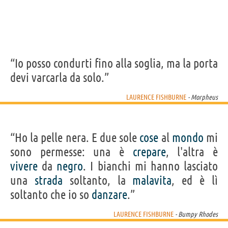
“Io posso condurti fino alla soglia, ma la porta
devi varcarla da solo.”
LAURENCE FISHBURNE
- Morpheus
“Ho la pelle nera. E due sole
cose
al
mondo
mi
sono permesse: una è
crepare
, l'altra è
vivere
da
negro
. I bianchi mi hanno lasciato
una
strada
soltanto, la
malavita
, ed è lì
soltanto che io so
danzare
.”
LAURENCE FISHBURNE
- Bumpy Rhodes