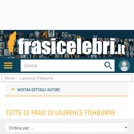
Toggle
search
bar
Attiva/disattiva
User
navigazione
area
Home
Laurence Fishburne
MOSTRA DETTAGLI AUTORE
Frasi di Laurence Fishburne
TUTTE LE FRASI DI LAURENCE FISHBURNE