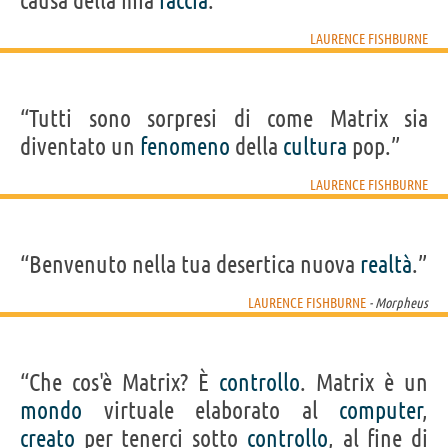
causa della mia
faccia
.”
LAURENCE FISHBURNE
“Tutti sono sorpresi di come Matrix sia
diventato un
fenomeno
della
cultura
pop.”
LAURENCE FISHBURNE
“Benvenuto nella tua desertica nuova
realtà
.”
LAURENCE FISHBURNE
- Morpheus
“Che cos'è Matrix? È
controllo
. Matrix è un
mondo
virtuale elaborato al
computer
,
creato
per tenerci sotto
controllo
, al fine di