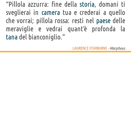
“Pillola azzurra: fine della
storia
, domani ti
Acquista film/serie tv di Laurence Fishburne su
sveglierai in
camera
tua e crederai a quello
che vorrai; pillola rossa: resti nel
paese
delle
Frasi, citazioni e aforismi di Laurence Fishburne
meraviglie e vedrai quant'è profonda la
21
IN ITALIANO
tana
del bianconiglio.”
LAURENCE FISHBURNE
- Morpheus
Personaggi affini per
CAST
GENERI