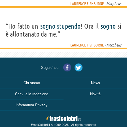
LAURENCE FISHBURNE
- Morpheus
“Ho fatto un
sogno
stupendo
! Ora il
sogno
si
è allontanato da me.”
LAURENCE FISHBURNE
- Morpheus
Seguici su
Chi siamo
News
Scrivi alla redazione
Novità
Informativa Privacy
FrasiCelebri.it © 1999-2026 | All rights reserved