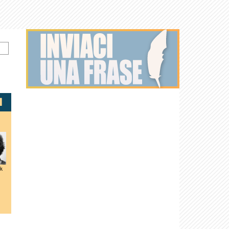
k
Angelina
Martin
Peter Falk
Christina
Ziggy Marley
Jolie
Scorsese
Aguilera