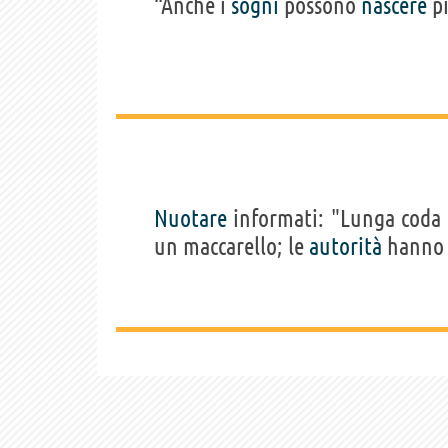
“Anche i
sogni
possono
nascere
pi
Nuotare
informati: "Lunga coda s
un maccarello; le
autorità
hanno 