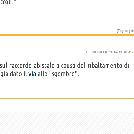
ccoli.”
[Tag:
sogni
›
DI PIÙ SU QUESTA FRASE
ul raccordo abissale a causa del ribaltamento di
già dato il
via
allo "sgombro".