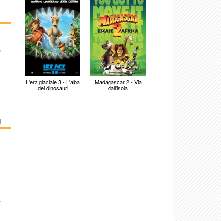
›
L'era glaciale 3 - L'alba
Madagascar 2 - Via
dei dinosauri
dall'isola
]
›