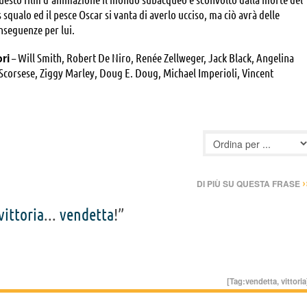
s squalo ed il pesce Oscar si vanta di averlo ucciso, ma ciò avrà delle
nseguenze per lui.
ori
– Will Smith, Robert De Niro, Renée Zellweger, Jack Black, Angelina
 Scorsese, Ziggy Marley, Doug E. Doug, Michael Imperioli, Vincent
r Falk, Katie Couric, David Soren, David P. Smith, Bobb'e J. Thompson,
, Emily Lyon Segan, Lenny Venito, Saverio Guerra, Shelley Morrison,
ames Madio, Frank Vincent, Joseph Siravo, Steve Alterman, Phil LaMarr,
, Sean Bishop, James Ryan, Latifa Ouaou, David Yanover, Stephen
obert Clotworthy, Faiz-Kevin Mangat, Christina Aguilera, Missy Elliot
›
DI PIÙ SU QUESTA FRASE
vittoria
...
vendetta
!”
[Tag:
vendetta
,
vittoria