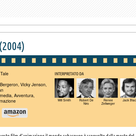
(2004)
Tale
INTERPRETATO DA
Bergeron, Vicky Jenson,
an
edia, Avventura,
imazione
Will Smith
Robert De
Renee
Jack Blac
Niro
Zellweger
u
questo film d'animazione il mondo subacqueo è sconvolto dalla morte del