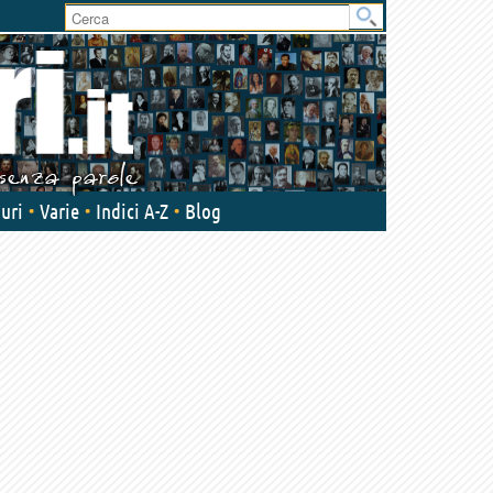
User
area
uri
Varie
Indici A-Z
Blog