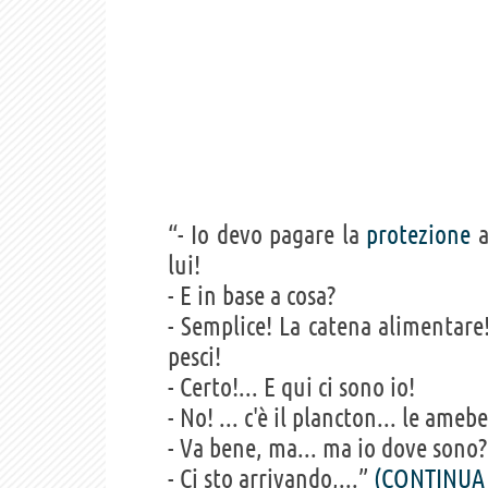
“- Io devo pagare la
protezione
lui!
- E in base a cosa?
- Semplice! La catena alimentare
pesci!
- Certo!... E qui ci sono io!
- No! ... c'è il plancton... le amebe
- Va bene, ma... ma io dove sono?
- Ci sto arrivando,...”
(CONTINUA