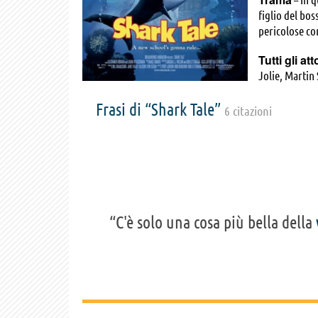
figlio del bos
pericolose co
Tutti gli att
Jolie, Martin
Pastore, Pete
Frasi di “Shark Tale”
Kamali Minter
6 citazioni
Mark Swift, J
Jenifer Lewis
Apostolina, R
“C'è solo una cosa più bella della