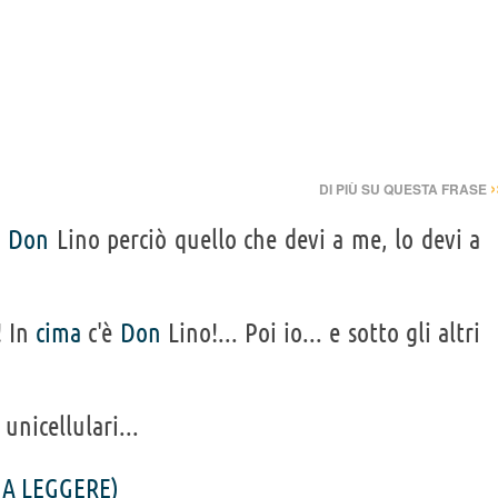
›
DI PIÙ SU QUESTA FRASE
a
Don
Lino perciò quello che devi a me, lo devi a
! In
cima
c'è
Don
Lino!... Poi io... e sotto gli altri
 unicellulari...
 A LEGGERE)