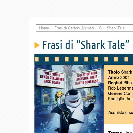
Home
Frasi di Cartoni Animati
S
Shark Tale
Frasi di “Shark Tale”
Titolo
Shark 
Anno
2004
Registi
Bibo 
Rob Letterm
Genere
Comm
Famiglia, An
Acquistalo s
Trama
– In 