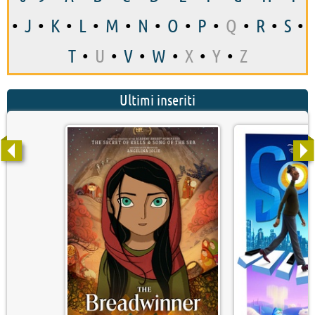
•
J
•
K
•
L
•
M
•
N
•
O
•
P
•
Q
•
R
•
S
•
T
•
U
•
V
•
W
•
X
•
Y
•
Z
Ultimi inseriti