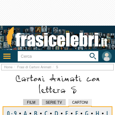
Toggle
search
bar
Attiva/disattiva
User
navigazione
area
Home
Frasi di Cartoni Animati
S
Cartoni Animati con
lettera S
FILM
SERIE TV
CARTONI
0 - 9
•
A
•
B
•
C
•
D
•
E
•
F
•
G
•
H
•
I